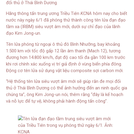
đối thủ ở Thái Bình Dương.
Hãng thông tấn trung ương Triều Tiên
KCNA
hôm nay cho biết
nước này ngày 6/1 đã phóng thử thành công tên lửa đạn đạo
tầm xa (IRBM) siêu vượt âm mới, dưới sự chỉ đạo của lãnh
đạo Kim Jong-un.
Tên lửa phóng từ ngoại ô thủ đô Bình Nhưỡng, bay khoảng
1.500 km với tốc độ gấp 12 lần âm thanh (Mach 12), tương
đương hơn 14.800 km/h, đạt độ cao tối đa gần 100 km trước
khi rơi chính xác xuống vị trí giả định ở vùng biển phía đông.
Động cơ tên lửa sử dụng vật liệu composite sợi carbon mới.
“Hệ thống tên lửa siêu vượt âm mới sẽ giúp răn đe mọi đối
thủ ở Thái Bình Dương có thể ảnh hưởng đến an ninh quốc gia
chúng ta”, ông Kim Jong-un nói, thêm rằng “đây là kế hoạch
và nỗ lực để tự vệ, không phải hành động tấn công”.