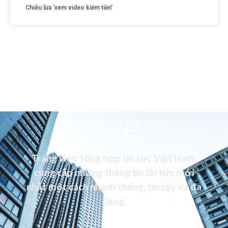
Chiêu lừa ‘xem video kiếm tiền’
VN99NEWS
Trang web tổng hợp tin tức Việt Nam,
cung cấp những thông tin tin tức mới
nhất một cách nhanh chóng, tin cậy và đa
dạng.