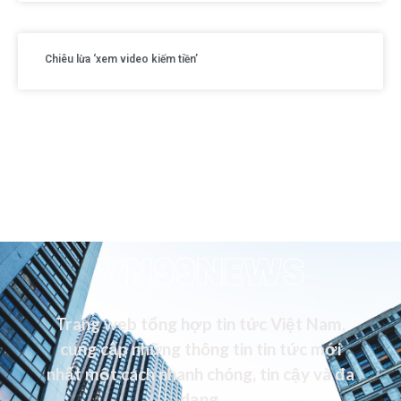
Chiêu lừa ‘xem video kiếm tiền’
VN99NEWS
Trang web tổng hợp tin tức Việt Nam,
cung cấp những thông tin tin tức mới
nhất một cách nhanh chóng, tin cậy và đa
dạng.