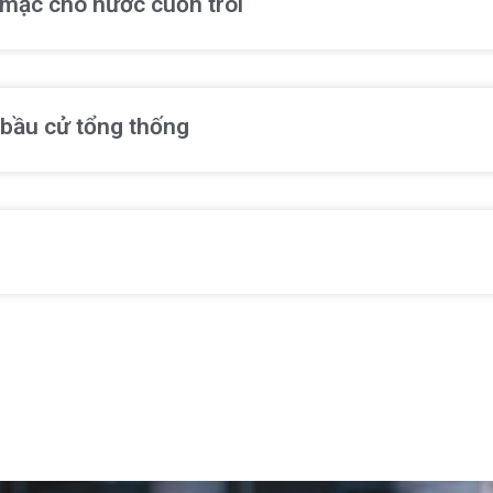
ể mặc cho nước cuốn trôi
 bầu cử tổng thống