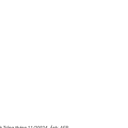
hà Trắng tháng 11/20024. Ảnh:
AFP