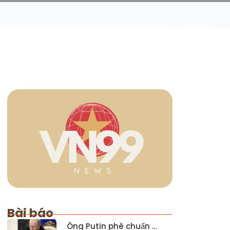
Bài báo
Ông Putin phê chuẩn …