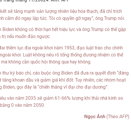
kết sẽ tăng mạnh sản lượng nhiên liệu hóa thạch, đã chỉ trích
nh cấm đó ngay lập tức. Tôi có quyền gỡ ngay”, ông Trump nói.
 Biden không có thời hạn hết hiệu lực và ông Trump có thể gặp
h trị nếu muốn đảo ngược.
ai thềm lục địa ngoài khơi năm 1953, đạo luật trao cho chính
 ngoài khơi. Luật không nêu rõ tổng thống đương nhiệm có thể
mà không cần quốc hội thông qua hay không.
 thư ký báo chí, cáo buộc ông Biden đã đưa ra quyết định “đáng
t tăng khoan dầu và giảm giá khí đốt. Tuy nhiên, các nhóm hoạt
Biden, gọi đây là “chiến thắng vĩ đại cho đại dương”.
tiêu vào năm 2035 sẽ giảm 61-66% lượng khí thải nhà kính so
g bằng 0 vào năm 2050.
Ngọc Ánh
(Theo
AFP
)