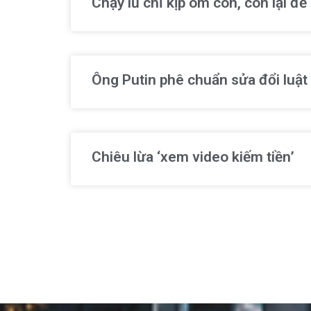
Chạy lũ chỉ kịp ôm con, còn lại đ
Ông Putin phê chuẩn sửa đổi luật
Chiêu lừa ‘xem video kiếm tiền’