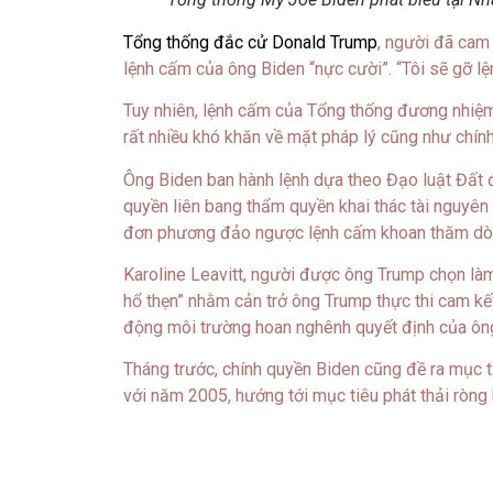
Tổng thống đắc cử Donald Trump
, người đã cam 
lệnh cấm của ông Biden “nực cười”. “Tôi sẽ gỡ lệ
Tuy nhiên, lệnh cấm của Tổng thống đương nhiệm
rất nhiều khó khăn về mặt pháp lý cũng như chín
Ông Biden ban hành lệnh dựa theo Đạo luật Đất đ
quyền liên bang thẩm quyền khai thác tài nguyên
đơn phương đảo ngược lệnh cấm khoan thăm dò 
Karoline Leavitt, người được ông Trump chọn làm
hổ thẹn” nhằm cản trở ông Trump thực thi cam kế
động môi trường hoan nghênh quyết định của ông 
Tháng trước, chính quyền Biden cũng đề ra mục 
với năm 2005, hướng tới mục tiêu phát thải ròn