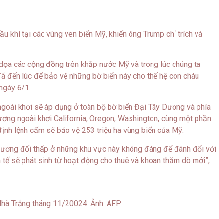
 khí tại các vùng ven biển Mỹ, khiến ông Trump chỉ trích và
 dọa các cộng đồng trên khắp nước Mỹ và trong lúc chúng ta
ã đến lúc để bảo vệ những bờ biển này cho thế hệ con cháu
ngày 6/1.
goài khơi sẽ áp dụng ở toàn bộ bờ biển Đại Tây Dương và phía
ơng ngoài khơi California, Oregon, Washington, cùng một phần
định lệnh cấm sẽ bảo vệ 253 triệu ha vùng biển của Mỹ.
h tương đối thấp ở những khu vực này không đáng để đánh đổi với
h tế sẽ phát sinh từ hoạt động cho thuê và khoan thăm dò mới”,