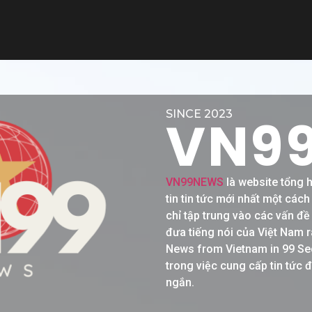
SINCE 2023
VN9
VN99NEWS
là website tổng 
tin tin tức mới nhất một các
chỉ tập trung vào các vấn đ
đưa tiếng nói của Việt Nam r
News from Vietnam in 99 Se
trong việc cung cấp tin tức 
ngắn.