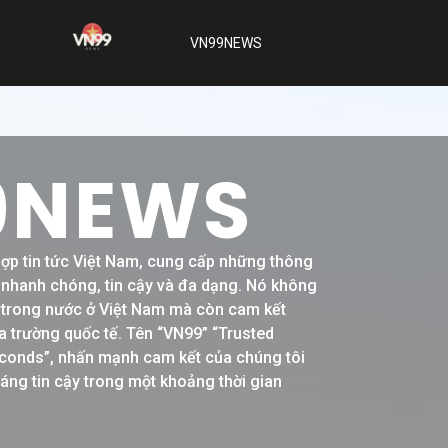
VN99NEWS
9NEWS
hợp tin tức Việt Nam, cung cấp những thông
h nhanh chóng, tin cậy và đa dạng. Nó không
ề trong nước ở Việt Nam mà còn cam kết
a trường quốc tế. Tên “VN99” “Trusted
conds”, nhấn mạnh cam kết của chúng tôi
đáng tin cậy trong một khoảng thời gian