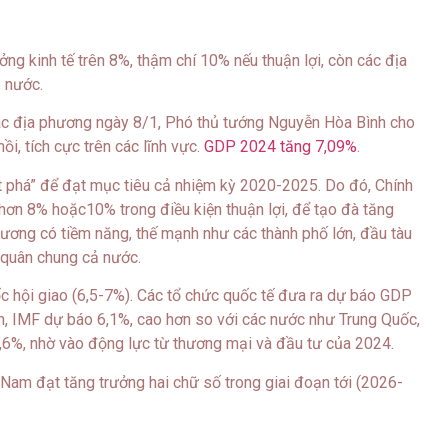
ng kinh tế trên 8%, thậm chí 10% nếu thuận lợi, còn các địa
 nước.
 các địa phương ngày 8/1, Phó thủ tướng Nguyễn Hòa Bình cho
hồi, tích cực trên các lĩnh vực.
GDP 2024 tăng 7,09%
.
t phá” để đạt mục tiêu cả nhiệm kỳ 2020-2025. Do đó, Chính
 hơn 8% hoặc10% trong điều kiện thuận lợi, để tạo đà tăng
hương có tiềm năng, thế mạnh như các thành phố lớn, đầu tàu
 quân chung cả nước.
c hội giao (6,5-7%). Các tổ chức quốc tế đưa ra dự báo GDP
, IMF dự báo 6,1%, cao hơn so với các nước như Trung Quốc,
6,6%, nhờ vào động lực từ thương mại và đầu tư của 2024.
 Nam đạt tăng trưởng hai chữ số trong giai đoạn tới (2026-