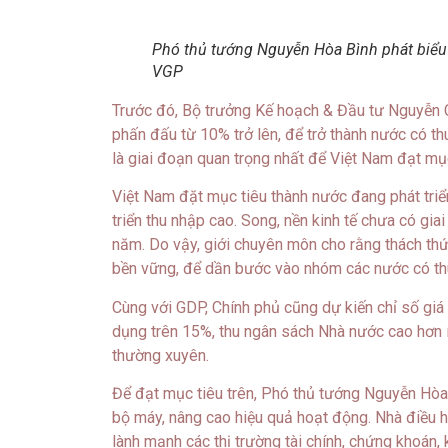
Phó thủ tướng Nguyễn Hòa Bình phát biểu t
VGP
Trước đó, Bộ trưởng Kế hoạch & Đầu tư Nguyễn C
phấn đấu từ 10% trở lên, để trở thành nước có t
là giai đoạn quan trọng nhất để Việt Nam đạt mục
Việt Nam đặt mục tiêu thành nước đang phát triể
triển thu nhập cao. Song, nền kinh tế chưa có gia
năm. Do vậy, giới chuyên môn cho rằng thách thứ
bền vững, để dần bước vào nhóm các nước có th
Cùng với GDP, Chính phủ cũng dự kiến chỉ số giá 
dụng trên 15%, thu ngân sách Nhà nước cao hơn ít
thường xuyên.
Để đạt mục tiêu trên, Phó thủ tướng Nguyễn Hòa B
bộ máy, nâng cao hiệu quả hoạt động. Nhà điều hà
lành mạnh các thị trường tài chính, chứng khoán,