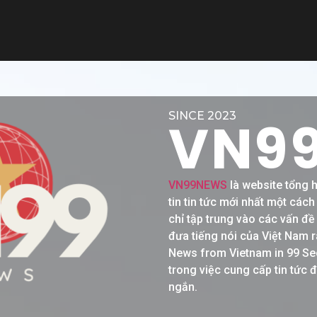
SINCE 2023
VN9
VN99NEWS
là website tổng 
tin tin tức mới nhất một các
chỉ tập trung vào các vấn đ
đưa tiếng nói của Việt Nam r
News from Vietnam in 99 Se
trong việc cung cấp tin tức 
ngắn.