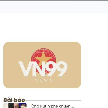
Bài báo
Ông Putin phê chuẩn …