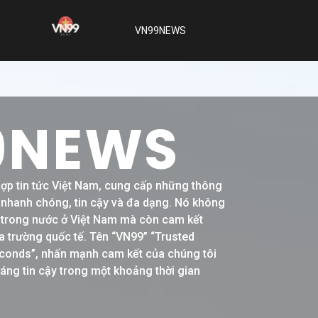
VN99NEWS
9NEWS
hợp tin tức Việt Nam, cung cấp những thông
h nhanh chóng, tin cậy và đa dạng. Nó không
ề trong nước ở Việt Nam mà còn cam kết
a trường quốc tế. Tên “VN99” “Trusted
conds”, nhấn mạnh cam kết của chúng tôi
đáng tin cậy trong một khoảng thời gian