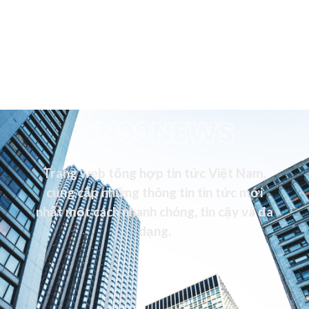
VN99NEWS
Trang web tổng hợp tin tức Việt Nam,
cung cấp những thông tin tin tức mới
nhất một cách nhanh chóng, tin cậy và đa
dạng.