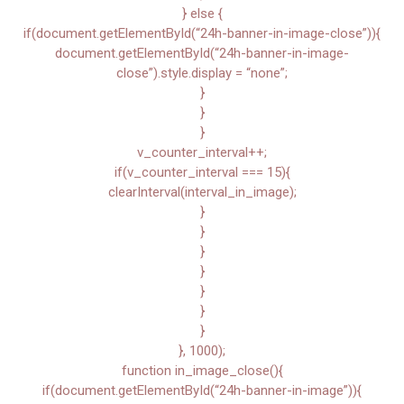
} else {
if(document.getElementById(“24h-banner-in-image-close”)){
document.getElementById(“24h-banner-in-image-
close”).style.display = “none”;
}
}
}
v_counter_interval++;
if(v_counter_interval === 15){
clearInterval(interval_in_image);
}
}
}
}
}
}
}
}, 1000);
function in_image_close(){
if(document.getElementById(“24h-banner-in-image”)){