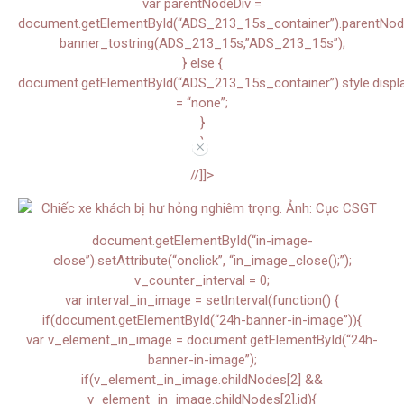
var parentNodeDiv =
document.getElementById(“ADS_213_15s_container”).parentNode.
banner_tostring(ADS_213_15s,”ADS_213_15s”);
} else {
document.getElementById(“ADS_213_15s_container”).style.displ
= “none”;
}
}
//
//]]>
document.getElementById(“in-image-
close”).setAttribute(“onclick”, “in_image_close();”);
v_counter_interval = 0;
var interval_in_image = setInterval(function() {
if(document.getElementById(“24h-banner-in-image”)){
var v_element_in_image = document.getElementById(“24h-
banner-in-image”);
if(v_element_in_image.childNodes[2] &&
v_element_in_image.childNodes[2].id){