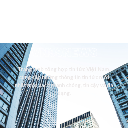
VN99NEWS
Trang web tổng hợp tin tức Việt Nam,
cung cấp những thông tin tin tức mới
nhất một cách nhanh chóng, tin cậy và đa
dạng.