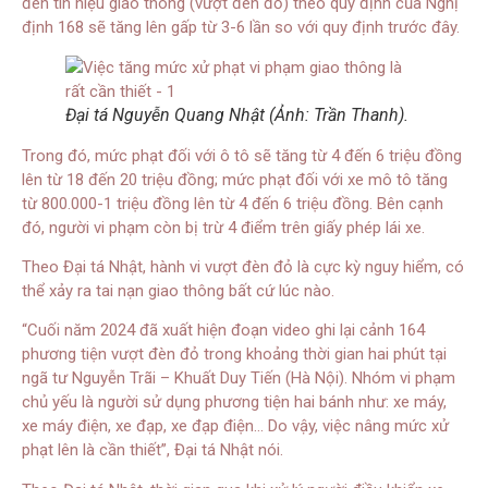
đèn tín hiệu giao thông (vượt đèn đỏ) theo quy định của Nghị
định 168 sẽ tăng lên gấp từ 3-6 lần so với quy định trước đây.
Đại tá Nguyễn Quang Nhật (Ảnh: Trần Thanh).
Trong đó, mức phạt đối với ô tô sẽ tăng từ 4 đến 6 triệu đồng
lên từ 18 đến 20 triệu đồng; mức phạt đối với xe mô tô tăng
từ 800.000-1 triệu đồng lên từ 4 đến 6 triệu đồng. Bên cạnh
đó, người vi phạm còn bị trừ 4 điểm trên giấy phép lái xe.
Theo Đại tá Nhật, hành vi vượt đèn đỏ là cực kỳ nguy hiểm, có
thể xảy ra tai nạn giao thông bất cứ lúc nào.
“Cuối năm 2024 đã xuất hiện đoạn video ghi lại cảnh 164
phương tiện vượt đèn đỏ trong khoảng thời gian hai phút tại
ngã tư Nguyễn Trãi – Khuất Duy Tiến (Hà Nội). Nhóm vi phạm
chủ yếu là người sử dụng phương tiện hai bánh như: xe máy,
xe máy điện, xe đạp, xe đạp điện… Do vậy, việc nâng mức xử
phạt lên là cần thiết”, Đại tá Nhật nói.