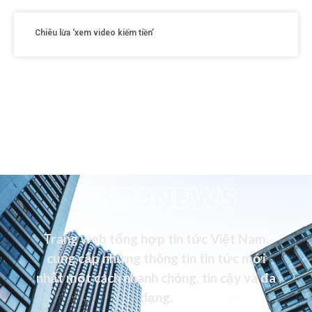
Chiêu lừa ‘xem video kiếm tiền’
VN99NEWS
Trang web tổng hợp tin tức Việt Nam,
cung cấp những thông tin tin tức mới
nhất một cách nhanh chóng, tin cậy và đa
dạng.