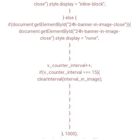
close”).style.display = “inline-block”;
}
} else {
if(document.getElementById(“24h-banner-in-image-close”)){
document.getElementById(“24h-banner-in-image-
close”).style.display = “none”;
}
}
}
v_counter_interval++;
if(v_counter_interval === 15){
clearInterval(interval_in_image);
}
}
}
}
}
}
}
}, 1000);