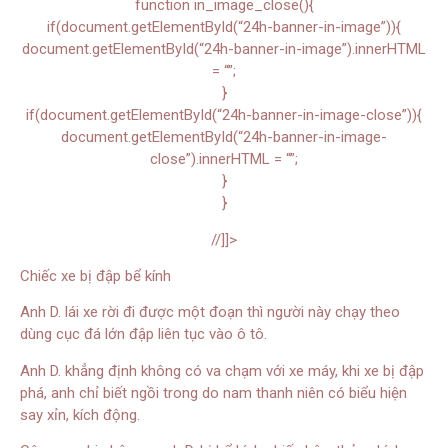
function in_image_close(){
if(document.getElementById(“24h-banner-in-image”)){
document.getElementById(“24h-banner-in-image”).innerHTML
= “”;
}
if(document.getElementById(“24h-banner-in-image-close”)){
document.getElementById(“24h-banner-in-image-
close”).innerHTML = “”;
}
}
//]]>
Chiếc xe bị đập bể kính
Anh D. lái xe rời đi được một đoạn thì người này chạy theo
dùng cục đá lớn đập liên tục vào ô tô.
Anh D. khẳng định không có va chạm với xe máy, khi xe bị đập
phá, anh chỉ biết ngồi trong do nam thanh niên có biểu hiện
say xỉn, kích động.