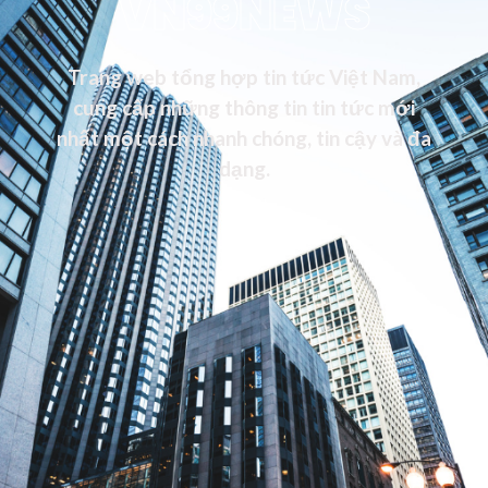
VN99NEWS
Trang web tổng hợp tin tức Việt Nam,
cung cấp những thông tin tin tức mới
nhất một cách nhanh chóng, tin cậy và đa
dạng.