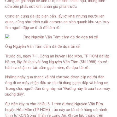
Công an ghi nhận xe anh D. bị bể kính chiếu hậu, thủng kính
cửa bên phải, nứt kính chắn gió phía trước.
Công an cũng đã lập biên bản, lấy lời khai những người liên
quan, cũng như trích xuất camera an ninh quanh khu vực truy
tìm người đập xe ô tô để làm rõ.
Ông Nguyễn Văn Tâm cầm đá đe dọa tài xế
Trước đó, ngày 7-1, Công an huyện Hóc Môn, TP HCM đã lập
hồ sơ, lấy lời khai với ông Nguyễn Văn Tâm (SN 1988) do có
hành vi chặn xe tải, cầm gạch ném, đe dọa tài xế.
Những ngày qua mạng xã hội xôn xao đoạn clip người đàn
ông đi xe máy chặn đầu xe tải rồi dùng gạch đập và hông xe.
Trong clip, người đàn ông này nói “Đường này là của tao, mày
xuống đây”.
Sự việc xảy ra vào chiều 6-1 trên đường Nguyễn Văn Bứa,
huyện Hóc Môn (TP HCM). Lúc này xe tải chở hàng có hành
trình từ KCN Sóng Thần về Long An. Khi xe lưu thông trên