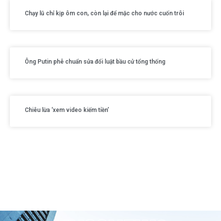
Chạy lũ chỉ kịp ôm con, còn lại để mặc cho nước cuốn trôi
Ông Putin phê chuẩn sửa đổi luật bầu cử tổng thống
Chiêu lừa ‘xem video kiếm tiền’