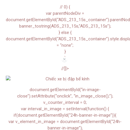
// 0) {
var parentNodeDiv =
document.getElementById(“ADS_213_15s_container”).parentNode.
banner_tostring(ADS_213_15s,”ADS_213_15s”);
} else {
document.getElementById(“ADS_213_15s_container”).style.displ
= “none”;
}
}
//
//]]>
document.getElementById(“in-image-
close”).setAttribute(“onclick”, “in_image_close();”);
v_counter_interval = 0;
var interval_in_image = setInterval(function() {
if(document.getElementById(“24h-banner-in-image”)){
var v_element_in_image = document.getElementById(“24h-
banner-in-image”);