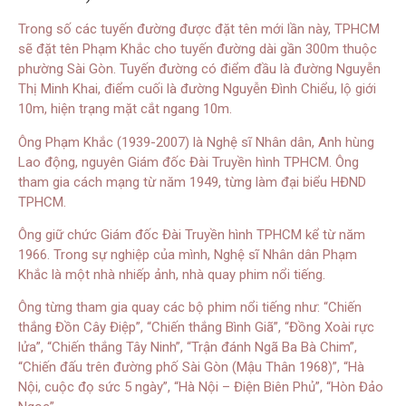
Trong số các tuyến đường được đặt tên mới lần này, TPHCM
sẽ đặt tên Phạm Khắc cho tuyến đường dài gần 300m thuộc
phường Sài Gòn. Tuyến đường có điểm đầu là đường Nguyễn
Thị Minh Khai, điểm cuối là đường Nguyễn Đình Chiểu, lộ giới
10m, hiện trạng mặt cắt ngang 10m.
Ông Phạm Khắc (1939-2007) là Nghệ sĩ Nhân dân, Anh hùng
Lao động, nguyên Giám đốc Đài Truyền hình TPHCM. Ông
tham gia cách mạng từ năm 1949, từng làm đại biểu HĐND
TPHCM.
Ông giữ chức Giám đốc Đài Truyền hình TPHCM kể từ năm
1966. Trong sự nghiệp của mình, Nghệ sĩ Nhân dân Phạm
Khắc là một nhà nhiếp ảnh, nhà quay phim nổi tiếng.
Ông từng tham gia quay các bộ phim nổi tiếng như: “Chiến
thắng Đồn Cây Điệp”, “Chiến thắng Bình Giã”, “Đồng Xoài rực
lửa”, “Chiến thắng Tây Ninh”, “Trận đánh Ngã Ba Bà Chim”,
“Chiến đấu trên đường phố Sài Gòn (Mậu Thân 1968)”, “Hà
Nội, cuộc đọ sức 5 ngày”, “Hà Nội – Điện Biên Phủ”, “Hòn Đảo