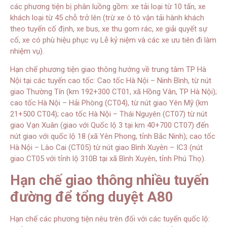
các phương tiện bị phân luồng gồm: xe tải loại từ 10 tấn, xe
khách loại từ 45 chỗ trở lên (trừ xe ô tô vận tải hành khách
theo tuyến cố định, xe bus, xe thu gom rác, xe giải quyết sự
cố, xe có phù hiệu phục vụ Lễ kỷ niệm và các xe ưu tiên đi làm
nhiệm vụ).
Hạn chế phương tiện giao thông hướng về trung tâm TP Hà
Nội tại các tuyến cao tốc: Cao tốc Hà Nội – Ninh Bình, từ nút
giao Thường Tín (km 192+300 CT01, xã Hồng Vân, TP Hà Nội);
cao tốc Hà Nội – Hải Phòng (CT04), từ nút giao Yên Mỹ (km
21+500 CT04); cao tốc Hà Nội – Thái Nguyên (CT07) từ nút
giao Vạn Xuân (giao với Quốc lộ 3 tại km 40+700 CT07) đến
nút giao với quốc lộ 18 (xã Yên Phong, tỉnh Bắc Ninh); cao tốc
Hà Nội – Lào Cai (CT05) từ nút giao Bình Xuyên – IC3 (nút
giao CT05 với tỉnh lộ 310B tại xã Bình Xuyên, tỉnh Phú Thọ).
Hạn chế giao thông nhiều tuyến
đường để tổng duyệt A80
Hạn chế các phương tiện nêu trên đối với các tuyến quốc lộ: