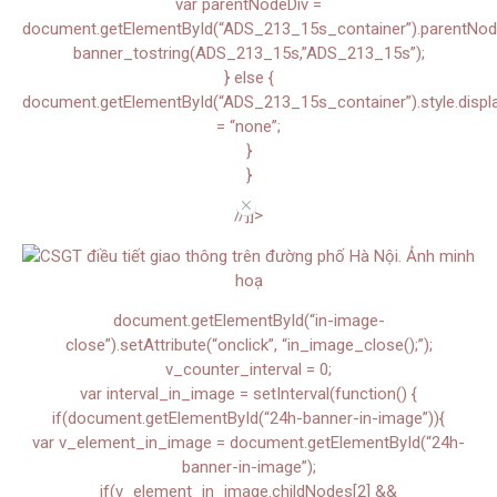
var parentNodeDiv =
document.getElementById(“ADS_213_15s_container”).parentNode.
banner_tostring(ADS_213_15s,”ADS_213_15s”);
} else {
document.getElementById(“ADS_213_15s_container”).style.displ
= “none”;
}
}
//
//]]>
document.getElementById(“in-image-
close”).setAttribute(“onclick”, “in_image_close();”);
v_counter_interval = 0;
var interval_in_image = setInterval(function() {
if(document.getElementById(“24h-banner-in-image”)){
var v_element_in_image = document.getElementById(“24h-
banner-in-image”);
if(v_element_in_image.childNodes[2] &&