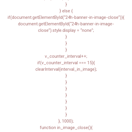
}
} else {
if(document.getElementById(“24h-banner-in-image-close”)){
document.getElementById(“24h-banner-in-image-
close”).style.display = “none”;
}
}
}
v_counter_interval++;
if(v_counter_interval === 15){
clearInterval(interval_in_image);
}
}
}
}
}
}
}
}, 1000);
function in_image_close(){