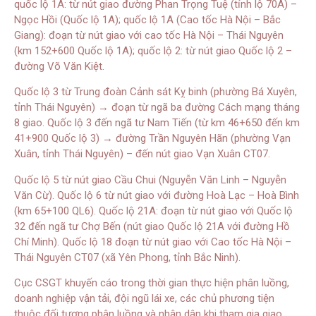
quốc lộ 1A: từ nút giao đường Phan Trọng Tuệ (tỉnh lộ 70A) –
Ngọc Hồi (Quốc lộ 1A); quốc lộ 1A (Cao tốc Hà Nội – Bắc
Giang): đoạn từ nút giao với cao tốc Hà Nội – Thái Nguyên
(km 152+600 Quốc lộ 1A); quốc lộ 2: từ nút giao Quốc lộ 2 –
đường Võ Văn Kiệt.
Quốc lộ 3 từ Trung đoàn Cảnh sát Kỵ binh (phường Bá Xuyên,
tỉnh Thái Nguyên) → đoạn từ ngã ba đường Cách mạng tháng
8 giao. Quốc lộ 3 đến ngã tư Nam Tiến (từ km 46+650 đến km
41+900 Quốc lộ 3) → đường Trần Nguyên Hãn (phường Vạn
Xuân, tỉnh Thái Nguyên) – đến nút giao Vạn Xuân CT07.
Quốc lộ 5 từ nút giao Cầu Chui (Nguyễn Văn Linh – Nguyễn
Văn Cừ). Quốc lộ 6 từ nút giao với đường Hoà Lạc – Hoà Bình
(km 65+100 QL6). Quốc lộ 21A: đoạn từ nút giao với Quốc lộ
32 đến ngã tư Chợ Bến (nút giao Quốc lộ 21A với đường Hồ
Chí Minh). Quốc lộ 18 đoạn từ nút giao với Cao tốc Hà Nội –
Thái Nguyên CT07 (xã Yên Phong, tỉnh Bắc Ninh).
Cục CSGT khuyến cáo trong thời gian thực hiện phân luồng,
doanh nghiệp vận tải, đội ngũ lái xe, các chủ phương tiện
thuộc đối tượng phân luồng và nhân dân khi tham gia giao