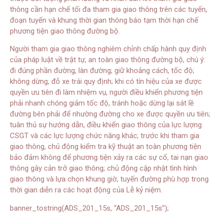
thông cần hạn chế tối đa tham gia giao thông trên các tuyến,
đoạn tuyến và khung thời gian thông báo tạm thời hạn chế
phương tiện giao thông đường bộ.
Người tham gia giao thông nghiêm chỉnh chấp hành quy định
của pháp luật về trật tự, an toàn giao thông đường bộ, chú ý:
đi đúng phần đường, làn đường; giữ khoảng cách, tốc độ;
không dừng, đỗ xe trái quy định; khi có tín hiệu của xe được
quyền ưu tiên đi làm nhiệm vụ, người điều khiển phương tiện
phải nhanh chóng giảm tốc độ, tránh hoặc dừng lại sát lề
đường bên phải để nhường đường cho xe được quyền ưu tiên;
tuân thủ sự hướng dẫn, điều khiển giao thông của lực lượng
CSGT và các lực lượng chức năng khác; trước khi tham gia
giao thông, chủ động kiểm tra kỹ thuật an toàn phương tiện
bảo đảm không để phương tiện xảy ra các sự cố, tai nạn giao
thông gây cản trở giao thông; chủ động cập nhật tình hình
giao thông và lựa chọn khung giờ, tuyến đường phù hợp trong
thời gian diễn ra các hoạt động của Lễ kỷ niệm.
banner_tostring(ADS_201_15s, “ADS_201_15s”);