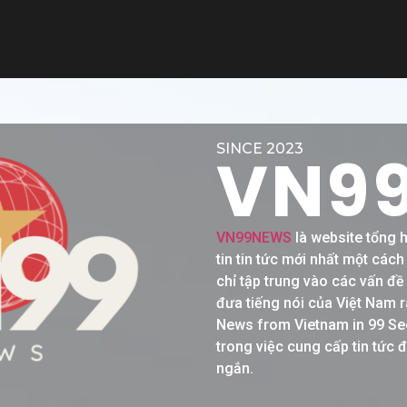
SINCE 2023
VN9
VN99NEWS
là website tổng 
tin tin tức mới nhất một các
chỉ tập trung vào các vấn đ
đưa tiếng nói của Việt Nam r
News from Vietnam in 99 Se
trong việc cung cấp tin tức 
ngắn.