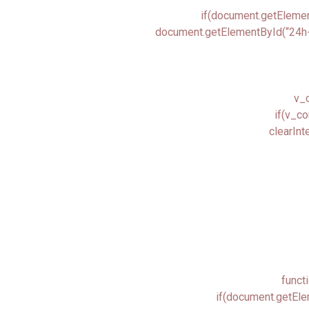
if(document.getElemen
document.getElementById(“24h-b
v_c
if(v_co
clearInt
funct
if(document.getEle