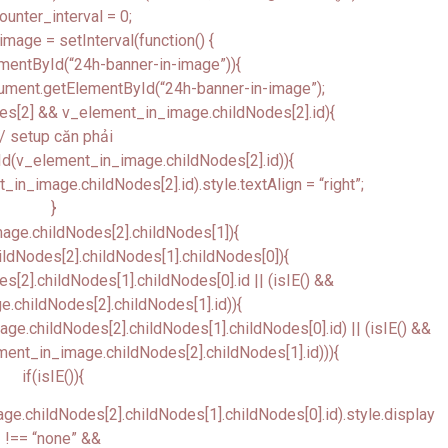
ounter_interval = 0;
image = setInterval(function() {
mentById(“24h-banner-in-image”)){
ument.getElementById(“24h-banner-in-image”);
es[2] && v_element_in_image.childNodes[2].id){
// setup căn phải
d(v_element_in_image.childNodes[2].id)){
_image.childNodes[2].id).style.textAlign = “right”;
}
age.childNodes[2].childNodes[1]){
ldNodes[2].childNodes[1].childNodes[0]){
[2].childNodes[1].childNodes[0].id || (isIE() &&
.childNodes[2].childNodes[1].id)){
.childNodes[2].childNodes[1].childNodes[0].id) || (isIE() &&
nt_in_image.childNodes[2].childNodes[1].id))){
if(isIE()){
.childNodes[2].childNodes[1].childNodes[0].id).style.display
!== “none” &&