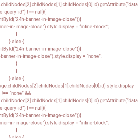
ildNodes[2].childNodes[1].childNodes[0].id).getAttribute(“data
-query-id”) !== null){
tById(“24h-banner-in-image-close”)){
r-in-image-close”).style.display = “inline-block”;
}
} else {
tById(“24h-banner-in-image-close”)){
anner-in-image-close”).style.display = “none”;
}
}
} else {
.childNodes[2].childNodes[1].childNodes[0].id).style.display
!== “none” &&
ildNodes[2].childNodes[1].childNodes[0].id).getAttribute(“data
-query-id”) !== null){
tById(“24h-banner-in-image-close”)){
r-in-image-close”).style.display = “inline-block”;
}
} else {