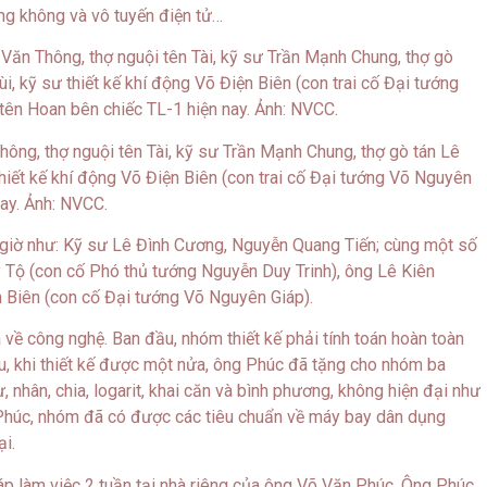
hàng không và vô tuyến điện tử…
hông, thợ nguội tên Tài, kỹ sư Trần Mạnh Chung, thợ gò tán Lê
iết kế khí động Võ Điện Biên (con trai cố Đại tướng Võ Nguyên
nay. Ảnh: NVCC.
y giờ như: Kỹ sư Lê Đình Cương, Nguyễn Quang Tiến; cùng một số
Tộ (con cố Phó thủ tướng Nguyễn Duy Trinh), ông Lê Kiên
n Biên (con cố Đại tướng Võ Nguyên Giáp).
 về công nghệ. Ban đầu, nhóm thiết kế phải tính toán hoàn toàn
 sau, khi thiết kế được một nửa, ông Phúc đã tặng cho nhóm ba
, nhân, chia, logarit, khai căn và bình phương, không hiện đại như
g Phúc, nhóm đã có được các tiêu chuẩn về máy bay dân dụng
i.
áp làm việc 2 tuần tại nhà riêng của ông Võ Văn Phúc. Ông Phúc