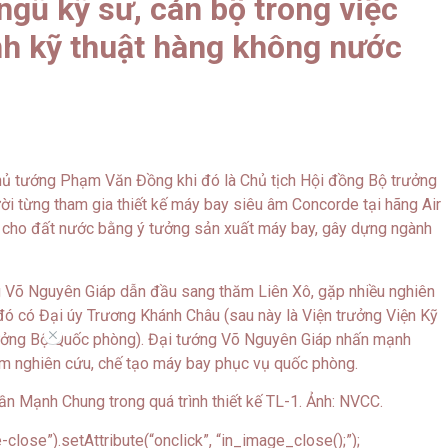
ngũ kỹ sư, cán bộ trong việc
h kỹ thuật hàng không nước
hủ tướng Phạm Văn Đồng khi đó là Chủ tịch Hội đồng Bộ trưởng
i từng tham gia thiết kế máy bay siêu âm Concorde tại hãng Air
cho đất nước bằng ý tưởng sản xuất máy bay, gây dựng ngành
 Võ Nguyên Giáp dẫn đầu sang thăm Liên Xô, gặp nhiều nghiên
 đó có Đại úy Trương Khánh Châu (sau này là Viện trưởng Viện Kỹ
//
trưởng Bộ Quốc phòng). Đại tướng Võ Nguyên Giáp nhấn mạnh
 sớm nghiên cứu, chế tạo máy bay phục vụ quốc phòng.
lose”).setAttribute(“onclick”, “in_image_close();”);