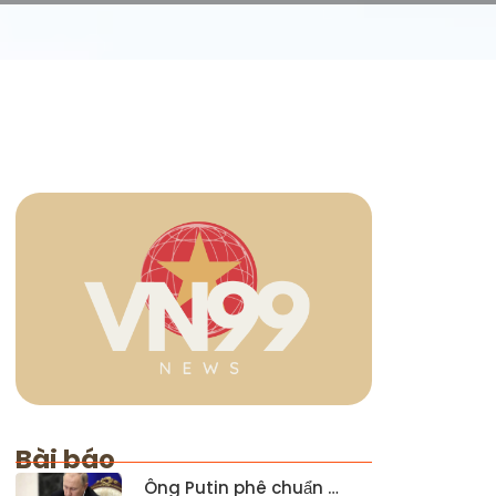
Bài báo
Ông Putin phê chuẩn …