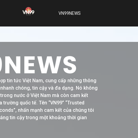
VN99NEWS
9NEWS
hợp tin tức Việt Nam, cung cấp những thông
h nhanh chóng, tin cậy và đa dạng. Nó không
ề trong nước ở Việt Nam mà còn cam kết
a trường quốc tế. Tên “VN99” “Trusted
conds”, nhấn mạnh cam kết của chúng tôi
đáng tin cậy trong một khoảng thời gian