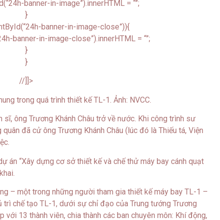
(“24h-banner-in-image”).innerHTML = “”;
}
tById(“24h-banner-in-image-close”)){
4h-banner-in-image-close”).innerHTML = “”;
}
}
//]]>
ung trong quá trình thiết kế TL-1. Ảnh: NVCC.
 sĩ, ông Trương Khánh Châu trở về nước. Khi công trình sư
quân đã cử ông Trương Khánh Châu (lúc đó là Thiếu tá, Viện
ệc.
 án “Xây dựng cơ sở thiết kế và chế thử máy bay cánh quạt
khai.
ng – một trong những người tham gia thiết kế máy bay TL-1 –
ủ trì chế tạo TL-1, dưới sự chỉ đạo của Trung tướng Trương
 với 13 thành viên, chia thành các ban chuyên môn: Khí động,