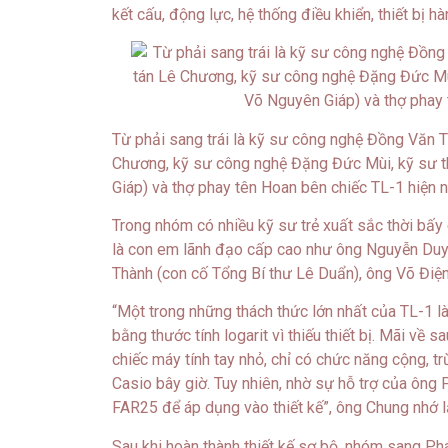
kết cấu, động lực, hệ thống điều khiển, thiết bị 
Từ phải sang trái là kỹ sư công nghệ Đồng Văn T
Chương, kỹ sư công nghệ Đặng Đức Mùi, kỹ sư th
Giáp) và thợ phay tên Hoan bên chiếc TL-1 hiện 
Trong nhóm có nhiều kỹ sư trẻ xuất sắc thời bấ
là con em lãnh đạo cấp cao như ông Nguyễn Duy 
Thành (con cố Tổng Bí thư Lê Duẩn), ông Võ Điệ
“Một trong những thách thức lớn nhất của TL-1 là
bằng thước tính logarit vì thiếu thiết bị. Mãi về
chiếc máy tính tay nhỏ, chỉ có chức năng cộng, trừ
Casio bây giờ. Tuy nhiên, nhờ sự hỗ trợ của ôn
FAR25 để áp dụng vào thiết kế”, ông Chung nhớ lạ
Sau khi hoàn thành thiết kế sơ bộ, nhóm sang Ph