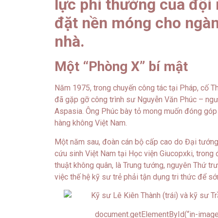
lực phi thường của đội 
đặt nền móng cho ngàn
nhà.
Một “Phòng X” bí mật
Năm 1975, trong chuyến công tác tại Pháp, cố T
đã gặp gỡ công trình sư Nguyễn Văn Phúc – ngườ
Aspasia. Ông Phúc bày tỏ mong muốn đóng góp 
hàng không Việt Nam.
Một năm sau, đoàn cán bộ cấp cao do Đại tướng
cứu sinh Việt Nam tại Học viện Giucopxki, trong
thuật không quân, là Trung tướng, nguyên Thứ 
việc thế hệ kỹ sư trẻ phải tận dụng tri thức để
document.getElementById(“in-image-c