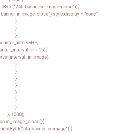
tById(“24h-banner-in-image-close”)){
anner-in-image-close”).style.display = “none”;
}
}
}
ounter_interval++;
unter_interval === 15){
erval(interval_in_image);
}
}
}
}
}
}
}
}, 1000);
ion in_image_close(){
mentById(“24h-banner-in-image”)){