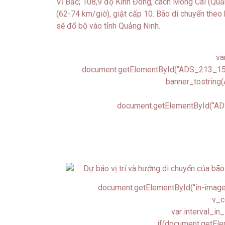
Vĩ Bắc; 108,9 độ Kinh Đông, cách Móng Cái (Qu
(62-74 km/giờ), giật cấp 10. Bão di chuyển theo
sẽ đổ bộ vào tỉnh Quảng Ninh.
va
document.getElementById(“ADS_213_15s_
banner_tostrin
document.getElementById(“ADS
document.getElementById(“in-image-c
v_c
var interval_in_
if(document.getEle