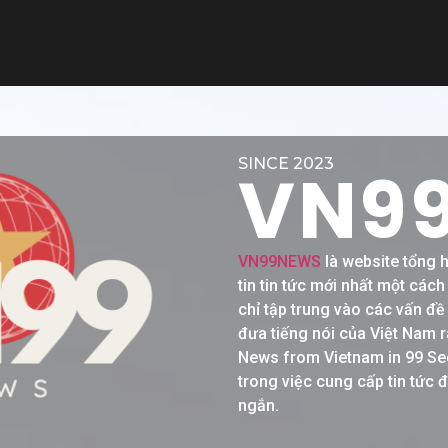
SINCE 2023
VN9
VN99NEWS
là website tổng 
tin tin tức mới nhất một các
chỉ tập trung vào các vấn đ
đưa tiếng nói của Việt Nam r
News from Vietnam in 99 Se
trong việc cung cấp tin tức 
ngắn.