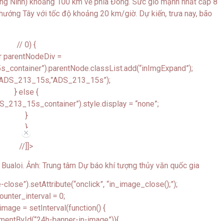
ảng Ninh) khoảng 100 km về phía Đông. Sức gió mạnh nhất cấp 8
 hướng Tây với tốc độ khoảng 20 km/giờ. Dự kiến, trưa nay, bão
// 0) {
r parentNodeDiv =
container”).parentNode.classList.add(“inImgExpand”);
g(ADS_213_15s,”ADS_213_15s”);
} else {
_213_15s_container”).style.display = “none”;
}
}
//
//]]>
lose”).setAttribute(“onclick”, “in_image_close();”);
ounter_interval = 0;
image = setInterval(function() {
mentById(“24h-banner-in-image”)){