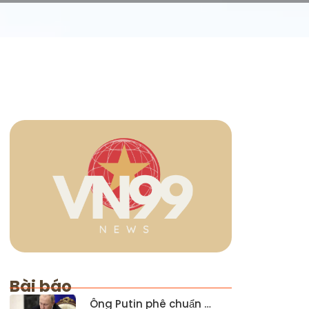
Bài báo
Ông Putin phê chuẩn …