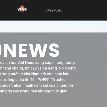
VN99NEWS
9NEWS
hợp tin tức Việt Nam, cung cấp những thông
h nhanh chóng, tin cậy và đa dạng. Nó không
ề trong nước ở Việt Nam mà còn cam kết
a trường quốc tế. Tên “VN99” “Trusted
conds”, nhấn mạnh cam kết của chúng tôi
đáng tin cậy trong một khoảng thời gian