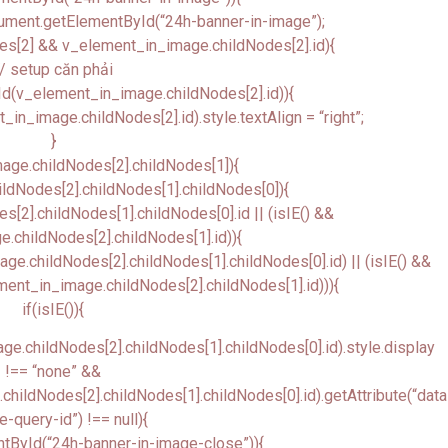
ument.getElementById(“24h-banner-in-image”);
es[2] && v_element_in_image.childNodes[2].id){
// setup căn phải
d(v_element_in_image.childNodes[2].id)){
_image.childNodes[2].id).style.textAlign = “right”;
}
age.childNodes[2].childNodes[1]){
ldNodes[2].childNodes[1].childNodes[0]){
[2].childNodes[1].childNodes[0].id || (isIE() &&
.childNodes[2].childNodes[1].id)){
.childNodes[2].childNodes[1].childNodes[0].id) || (isIE() &&
nt_in_image.childNodes[2].childNodes[1].id))){
if(isIE()){
.childNodes[2].childNodes[1].childNodes[0].id).style.display
!== “none” &&
ildNodes[2].childNodes[1].childNodes[0].id).getAttribute(“data
-query-id”) !== null){
tById(“24h-banner-in-image-close”)){