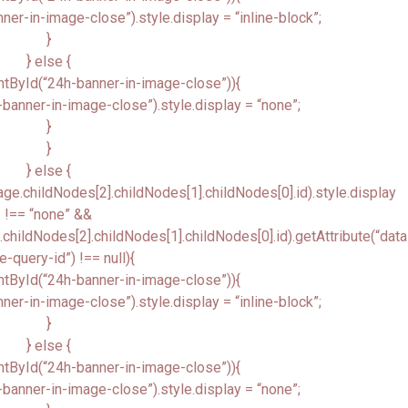
r-in-image-close”).style.display = “inline-block”;
}
} else {
tById(“24h-banner-in-image-close”)){
anner-in-image-close”).style.display = “none”;
}
}
} else {
.childNodes[2].childNodes[1].childNodes[0].id).style.display
!== “none” &&
ildNodes[2].childNodes[1].childNodes[0].id).getAttribute(“data
-query-id”) !== null){
tById(“24h-banner-in-image-close”)){
r-in-image-close”).style.display = “inline-block”;
}
} else {
tById(“24h-banner-in-image-close”)){
anner-in-image-close”).style.display = “none”;