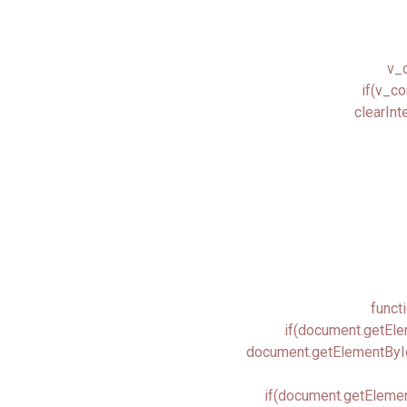
v_c
if(v_co
clearInt
funct
if(document.getEle
document.getElementById
if(document.getElemen