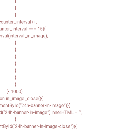
}
}
}
ounter_interval++;
unter_interval === 15){
erval(interval_in_image);
}
}
}
}
}
}
}
}, 1000);
ion in_image_close(){
mentById(“24h-banner-in-image”)){
(“24h-banner-in-image”).innerHTML = “”;
}
tById(“24h-banner-in-image-close”)){