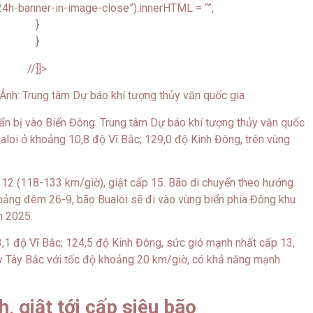
4h-banner-in-image-close”).innerHTML = “”;
}
}
//]]>
 Ảnh: Trung tâm Dự báo khí tượng thủy văn quốc gia
ẩn bị vào Biển Đông. Trung tâm Dự báo khí tượng thủy văn quốc
Bualoi ở khoảng 10,8 độ Vĩ Bắc; 129,0 độ Kinh Đông, trên vùng
12 (118-133 km/giờ), giật cấp 15. Bão di chuyển theo hướng
ảng đêm 26-9, bão Bualoi sẽ đi vào vùng biển phía Đông khu
m 2025.
3,1 độ Vĩ Bắc; 124,5 độ Kinh Đông, sức gió mạnh nhất cấp 13,
ây Tây Bắc với tốc độ khoảng 20 km/giờ, có khả năng mạnh
, giật tới cấp siêu bão