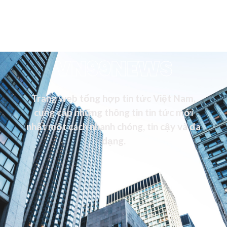
VN99NEWS
Trang web tổng hợp tin tức Việt Nam,
cung cấp những thông tin tin tức mới
nhất một cách nhanh chóng, tin cậy và đa
dạng.