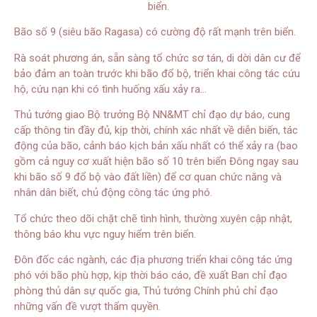
Bão số 9 (siêu bão Ragasa) có cường độ rất mạnh trên biển.
Rà soát phương án, sẵn sàng tổ chức sơ tán, di dời dân cư để
bảo đảm an toàn trước khi bão đổ bộ, triển khai công tác cứu
hộ, cứu nạn khi có tình huống xấu xảy ra…
Thủ tướng giao Bộ trưởng Bộ NN&MT chỉ đạo dự báo, cung
cấp thông tin đầy đủ, kịp thời, chính xác nhất về diễn biến, tác
động của bão, cảnh báo kịch bản xấu nhất có thể xảy ra (bao
gồm cả nguy cơ xuất hiện bão số 10 trên biển Đông ngay sau
khi bão số 9 đổ bộ vào đất liền) để cơ quan chức năng và
nhân dân biết, chủ động công tác ứng phó.
Tổ chức theo dõi chặt chẽ tình hình, thường xuyên cập nhật,
thông báo khu vực nguy hiểm trên biển.
Đôn đốc các ngành, các địa phương triển khai công tác ứng
phó với bão phù hợp, kịp thời báo cáo, đề xuất Ban chỉ đạo
phòng thủ dân sự quốc gia, Thủ tướng Chính phủ chỉ đạo
những vấn đề vượt thẩm quyền.