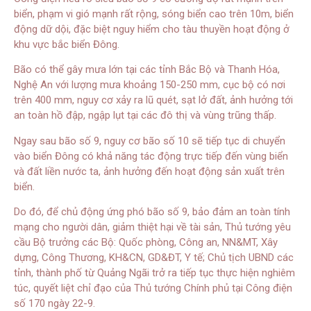
biển, phạm vi gió mạnh rất rộng, sóng biển cao trên 10m, biển
động dữ dội, đặc biệt nguy hiểm cho tàu thuyền hoạt động ở
khu vực bắc biển Đông.
Bão có thể gây mưa lớn tại các tỉnh Bắc Bộ và Thanh Hóa,
Nghệ An với lượng mưa khoảng 150-250 mm, cục bộ có nơi
trên 400 mm, nguy cơ xảy ra lũ quét, sạt lở đất, ảnh hưởng tới
an toàn hồ đập, ngập lụt tại các đô thị và vùng trũng thấp.
Ngay sau bão số 9, nguy cơ bão số 10 sẽ tiếp tục di chuyển
vào biển Đông có khả năng tác động trực tiếp đến vùng biển
và đất liền nước ta, ảnh hưởng đến hoạt động sản xuất trên
biển.
Do đó, để chủ động ứng phó bão số 9, bảo đảm an toàn tính
mạng cho người dân, giảm thiệt hại về tài sản, Thủ tướng yêu
cầu Bộ trưởng các Bộ: Quốc phòng, Công an, NN&MT, Xây
dựng, Công Thương, KH&CN, GD&ĐT, Y tế; Chủ tịch UBND các
tỉnh, thành phố từ Quảng Ngãi trở ra tiếp tục thực hiện nghiêm
túc, quyết liệt chỉ đạo của Thủ tướng Chính phủ tại Công điện
số 170 ngày 22-9.