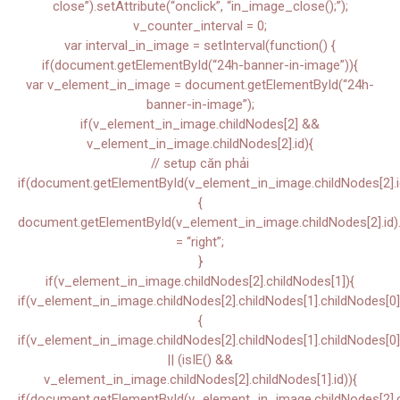
close”).setAttribute(“onclick”, “in_image_close();”);
v_counter_interval = 0;
var interval_in_image = setInterval(function() {
if(document.getElementById(“24h-banner-in-image”)){
var v_element_in_image = document.getElementById(“24h-
banner-in-image”);
if(v_element_in_image.childNodes[2] &&
v_element_in_image.childNodes[2].id){
// setup căn phải
if(document.getElementById(v_element_in_image.childNodes[2].i
{
document.getElementById(v_element_in_image.childNodes[2].id).s
= “right”;
}
if(v_element_in_image.childNodes[2].childNodes[1]){
if(v_element_in_image.childNodes[2].childNodes[1].childNodes[0]
{
if(v_element_in_image.childNodes[2].childNodes[1].childNodes[0]
|| (isIE() &&
v_element_in_image.childNodes[2].childNodes[1].id)){
if(document.getElementById(v_element_in_image.childNodes[2].ch