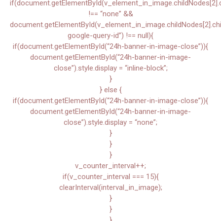
if(document.getElementById(v_element_in_image.childNodes[2].chi
!== “none” &&
document.getElementById(v_element_in_image.childNodes[2].child
google-query-id”) !== null){
if(document.getElementById(“24h-banner-in-image-close”)){
document.getElementById(“24h-banner-in-image-
close”).style.display = “inline-block”;
}
} else {
if(document.getElementById(“24h-banner-in-image-close”)){
document.getElementById(“24h-banner-in-image-
close”).style.display = “none”;
}
}
}
v_counter_interval++;
if(v_counter_interval === 15){
clearInterval(interval_in_image);
}
}
}