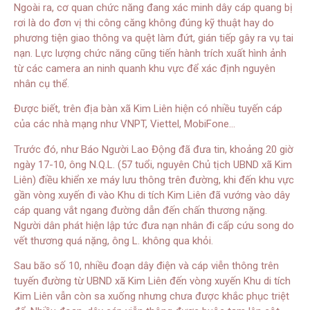
Ngoài ra, cơ quan chức năng đang xác minh dây cáp quang bị
rơi là do đơn vị thi công căng không đúng kỹ thuật hay do
phương tiện giao thông va quệt làm đứt, gián tiếp gây ra vụ tai
nạn. Lực lượng chức năng cũng tiến hành trích xuất hình ảnh
từ các camera an ninh quanh khu vực để xác định nguyên
nhân cụ thể.
Được biết, trên địa bàn xã Kim Liên hiện có nhiều tuyến cáp
của các nhà mạng như VNPT, Viettel, MobiFone…
Trước đó, như Báo Người Lao Động đã đưa tin, khoảng 20 giờ
ngày 17-10, ông N.Q.L. (57 tuổi, nguyên Chủ tịch UBND xã Kim
Liên) điều khiển xe máy lưu thông trên đường, khi đến khu vực
gần vòng xuyến đi vào Khu di tích Kim Liên đã vướng vào dây
cáp quang vắt ngang đường dẫn đến chấn thương nặng.
Người dân phát hiện lập tức đưa nạn nhân đi cấp cứu song do
vết thương quá nặng, ông L. không qua khỏi.
Sau bão số 10, nhiều đoạn dây điện và cáp viễn thông trên
tuyến đường từ UBND xã Kim Liên đến vòng xuyến Khu di tích
Kim Liên vẫn còn sa xuống nhưng chưa được khắc phục triệt