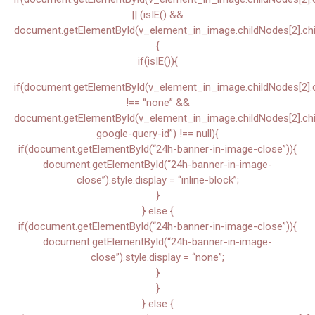
|| (isIE() &&
document.getElementById(v_element_in_image.childNodes[2].chil
{
if(isIE()){
if(document.getElementById(v_element_in_image.childNodes[2].chi
!== “none” &&
document.getElementById(v_element_in_image.childNodes[2].child
google-query-id”) !== null){
if(document.getElementById(“24h-banner-in-image-close”)){
document.getElementById(“24h-banner-in-image-
close”).style.display = “inline-block”;
}
} else {
if(document.getElementById(“24h-banner-in-image-close”)){
document.getElementById(“24h-banner-in-image-
close”).style.display = “none”;
}
}
} else {