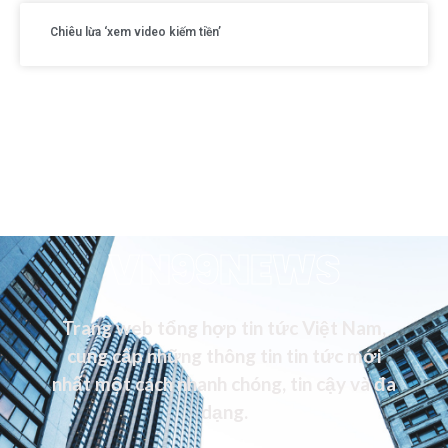
Chiêu lừa ‘xem video kiếm tiền’
VN99NEWS
Trang web tổng hợp tin tức Việt Nam,
cung cấp những thông tin tin tức mới
nhất một cách nhanh chóng, tin cậy và đa
dạng.