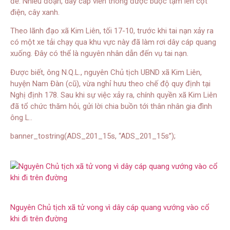
để. Nhiều đoạn, dây cáp viễn thông được buộc tạm lên cột
điện, cây xanh.
Theo lãnh đạo xã Kim Liên, tối 17-10, trước khi tai nạn xảy ra
có một xe tải chạy qua khu vực này đã làm rơi dây cáp quang
xuống. Đây có thể là nguyên nhân dẫn đến vụ tai nạn.
Được biết, ông N.Q.L., nguyên Chủ tịch UBND xã Kim Liên,
huyện Nam Đàn (cũ), vừa nghỉ hưu theo chế độ quy định tại
Nghị định 178. Sau khi sự việc xảy ra, chính quyền xã Kim Liên
đã tổ chức thăm hỏi, gửi lời chia buồn tới thân nhân gia đình
ông L..
banner_tostring(ADS_201_15s, “ADS_201_15s”);
Nguyên Chủ tịch xã tử vong vì dây cáp quang vướng vào cổ
khi đi trên đường