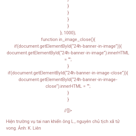
}
}
}
}
}, 1000);
function in_image_close(){
if(document.getElementById(“24h-banner-in-image”)){
document.getElementById(“24h-banner-in-image”).innerHTML
= “”;
}
if(document.getElementById(“24h-banner-in-image-close”)){
document.getElementById(“24h-banner-in-image-
close”).innerHTML = “”;
}
}
//]]>
Hiện trường vụ tai nan khiến ông L., nguyên chủ tịch xã tử
vong. Ảnh: K. Liên