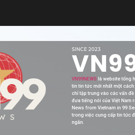
SINCE 2023
VN9
VN99NEWS
là website tổng 
tin tin tức mới nhất một các
chỉ tập trung vào các vấn đ
đưa tiếng nói của Việt Nam r
News from Vietnam in 99 Se
trong việc cung cấp tin tức 
ngắn.