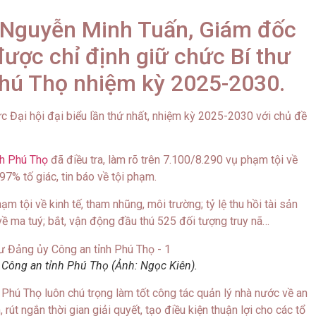
g Nguyễn Minh Tuấn, Giám đốc
được chỉ định giữ chức Bí thư
Phú Thọ nhiệm kỳ 2025-2030.
 Đại hội đại biểu lần thứ nhất, nhiệm kỳ 2025-2030 với chủ đề
nh Phú Thọ
đã điều tra, làm rõ trên 7.100/8.290 vụ phạm tội về
 97% tố giác, tin báo về tội phạm.
m tội về kinh tế, tham nhũng, môi trường; tỷ lệ thu hồi tài sản
 về ma tuý; bắt, vận động đầu thú 525 đối tượng truy nã…
Công an tỉnh Phú Thọ (Ảnh: Ngọc Kiên).
h Phú Thọ luôn chú trọng làm tốt công tác quản lý nhà nước về an
, rút ngắn thời gian giải quyết, tạo điều kiện thuận lợi cho các tổ