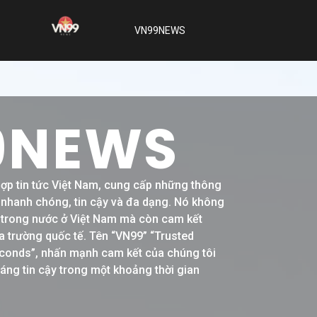
VN99NEWS
9NEWS
hợp tin tức Việt Nam, cung cấp những thông
h nhanh chóng, tin cậy và đa dạng. Nó không
ề trong nước ở Việt Nam mà còn cam kết
a trường quốc tế. Tên “VN99” “Trusted
conds”, nhấn mạnh cam kết của chúng tôi
đáng tin cậy trong một khoảng thời gian