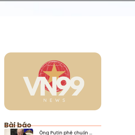
Bài báo
Ông Putin phê chuẩn …