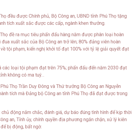
 Thọ đều được Chính phủ, Bộ Công an, UBND tỉnh Phú Thọ tặng
thành tích xuất sắc được các cấp, ngành khen thưởng.
Thọ đề ra mục tiêu phấn đấu hàng năm được phân loại hoàn
thi đua xuất sắc của Bộ Công an trở lên; 80% đảng viên hoàn
 về tội phạm, kiến nghị khởi tố đạt 100% với tỷ lệ giải quyết đạt
á các loại tội phạm đạt trên 75%; phấn đấu đến năm 2030 đạt
 tỉnh không có ma tuý…
ỉnh Phú Thọ Trần Duy Đông và Thứ trưởng Bộ Công an Nguyễn
hành tích mà Đảng bộ Công an tỉnh Phú Thọ đã đạt được trong
 chủ động nắm chắc, đánh giá, dự báo đúng tình hình để kịp thời
ng an, Tỉnh ủy, chính quyền địa phương ngăn chặn, xử lý kiên
để bị động, bất ngờ.