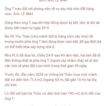
Ông T trao đổi với phóng viên về vụ xây nhà trên đất hàng
xóm. Ảnh: LÊ ÁNH
Cũng theo ông T, sau khi hợp đồng được ký kết, việc di dời sẽ
được tiến hành từ ngày 29-9.
Bà Võ Thu Thảo (chủ mảnh đất bị hàng xóm xây nhà) rất
mong muốn phía ông T làm đúng theo cam kết, để gia đình bà
có thể triển khai xây dựng nhà ở.
Như PLO đã đưa tin, chiều 24-9 sau khi làm việc, hai bên đã đi
đến thống nhất là phía ông T (người xây nhầm nhà) sẽ di dời
căn nhà về phía đất của mình trong thời gian 45 ngày.
Trước đó, đầu năm 2024 vợ chồng bà Thảo mua một mảnh
đất có diện tích 71,4 m2 (ngang 4,9 m, dài gần 15 m) tại địa
chỉ trên.
Lô đất sát bên bà Thảo có diện tích hơn 190 m2, là lô đất của
ông T.