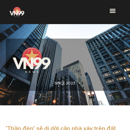
SINCE 2023
‘Thần đèn’ sẽ di dời căn nhà xây trên đất