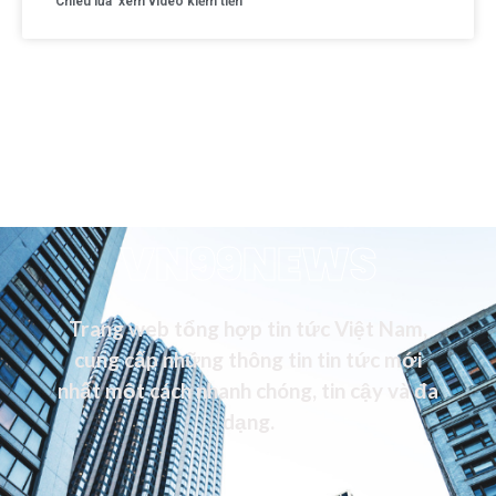
Chiêu lừa ‘xem video kiếm tiền’
VN99NEWS
Trang web tổng hợp tin tức Việt Nam,
cung cấp những thông tin tin tức mới
nhất một cách nhanh chóng, tin cậy và đa
dạng.