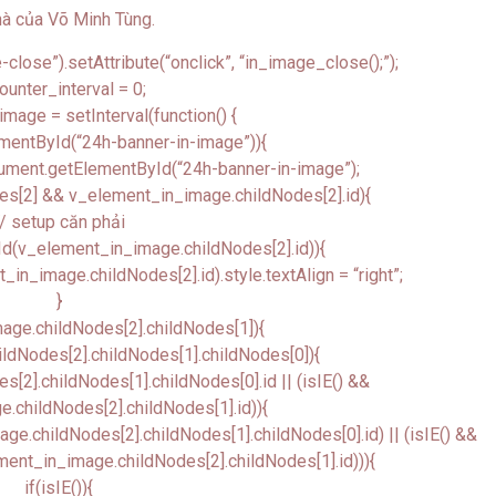
lose”).setAttribute(“onclick”, “in_image_close();”);
ounter_interval = 0;
image = setInterval(function() {
mentById(“24h-banner-in-image”)){
ument.getElementById(“24h-banner-in-image”);
es[2] && v_element_in_image.childNodes[2].id){
// setup căn phải
d(v_element_in_image.childNodes[2].id)){
_image.childNodes[2].id).style.textAlign = “right”;
}
age.childNodes[2].childNodes[1]){
ldNodes[2].childNodes[1].childNodes[0]){
[2].childNodes[1].childNodes[0].id || (isIE() &&
.childNodes[2].childNodes[1].id)){
.childNodes[2].childNodes[1].childNodes[0].id) || (isIE() &&
nt_in_image.childNodes[2].childNodes[1].id))){
if(isIE()){