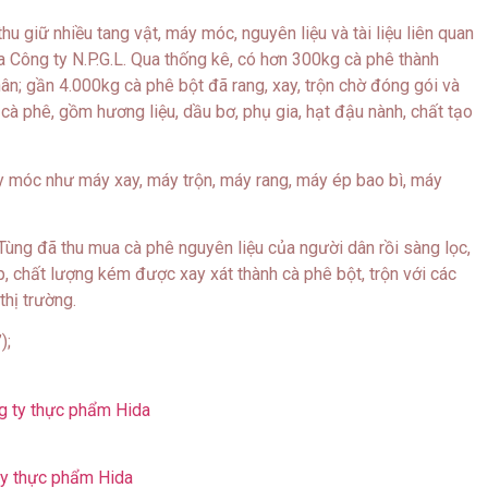
u giữ nhiều tang vật, máy móc, nguyên liệu và tài liệu liên quan
 Công ty N.P.G.L. Qua thống kê, có hơn 300kg cà phê thành
ân; gần 4.000kg cà phê bột đã rang, xay, trộn chờ đóng gói và
 cà phê, gồm hương liệu, dầu bơ, phụ gia, hạt đậu nành, chất tạo
y móc như máy xay, máy trộn, máy rang, máy ép bao bì, máy
 Tùng đã thu mua cà phê nguyên liệu của người dân rồi sàng lọc,
ép, chất lượng kém được xay xát thành cà phê bột, trộn với các
thị trường.
);
 ty thực phẩm Hida