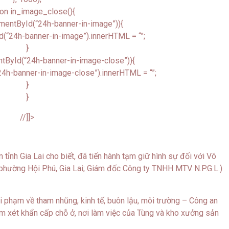
ion in_image_close(){
mentById(“24h-banner-in-image”)){
(“24h-banner-in-image”).innerHTML = “”;
}
tById(“24h-banner-in-image-close”)){
4h-banner-in-image-close”).innerHTML = “”;
}
}
//]]>
tỉnh Gia Lai cho biết, đã tiến hành tạm giữ hình sự đối với Võ
phường Hội Phú, Gia Lai; Giám đốc Công ty TNHH MTV N.P.G.L.)
i phạm về tham nhũng, kinh tế, buôn lậu, môi trường – Công an
hám xét khẩn cấp chỗ ở, nơi làm việc của Tùng và kho xưởng sản