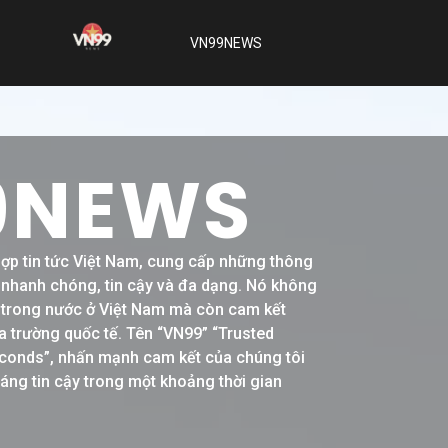
VN99NEWS
9NEWS
hợp tin tức Việt Nam, cung cấp những thông
h nhanh chóng, tin cậy và đa dạng. Nó không
ề trong nước ở Việt Nam mà còn cam kết
a trường quốc tế. Tên “VN99” “Trusted
conds”, nhấn mạnh cam kết của chúng tôi
đáng tin cậy trong một khoảng thời gian