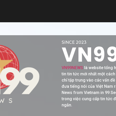
SINCE 2023
VN9
VN99NEWS
là website tổng 
tin tin tức mới nhất một các
chỉ tập trung vào các vấn đ
đưa tiếng nói của Việt Nam r
News from Vietnam in 99 Se
trong việc cung cấp tin tức 
ngắn.