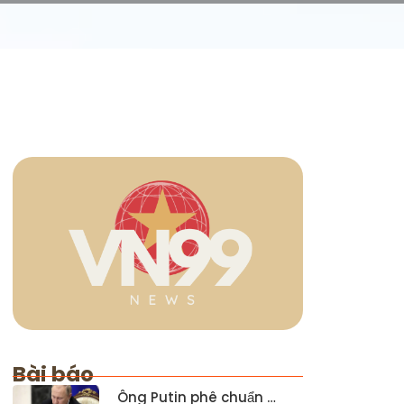
Bài báo
Ông Putin phê chuẩn …