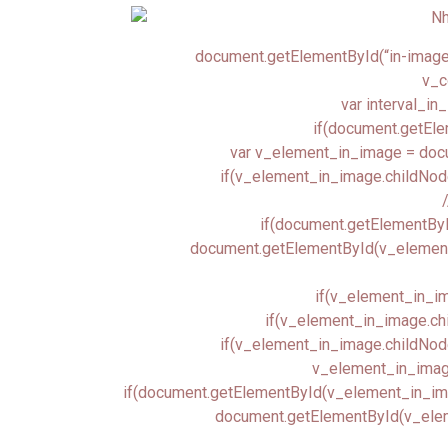
document.getElementById(“in-image-c
v_c
var interval_in_
if(document.getEle
var v_element_in_image = doc
if(v_element_in_image.childNod
if(document.getElementByI
document.getElementById(v_element_in
if(v_element_in_im
if(v_element_in_image.chi
if(v_element_in_image.childNodes
v_element_in_image
if(document.getElementById(v_element_in_image
document.getElementById(v_eleme