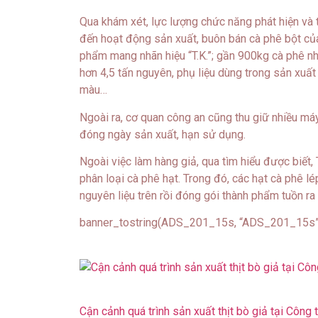
Qua khám xét, lực lượng chức năng phát hiện và th
đến hoạt động sản xuất, buôn bán cà phê bột của
phẩm mang nhãn hiệu “T.K.”; gần 900kg cà phê nh
hơn 4,5 tấn nguyên, phụ liệu dùng trong sản xuất
màu…
Ngoài ra, cơ quan công an cũng thu giữ nhiều má
đóng ngày sản xuất, hạn sử dụng.
Ngoài việc làm hàng giả, qua tìm hiểu được biết,
phân loại cà phê hạt. Trong đó, các hạt cà phê l
nguyên liệu trên rồi đóng gói thành phẩm tuồn ra 
banner_tostring(ADS_201_15s, “ADS_201_15s”
Cận cảnh quá trình sản xuất thịt bò giả tại Công