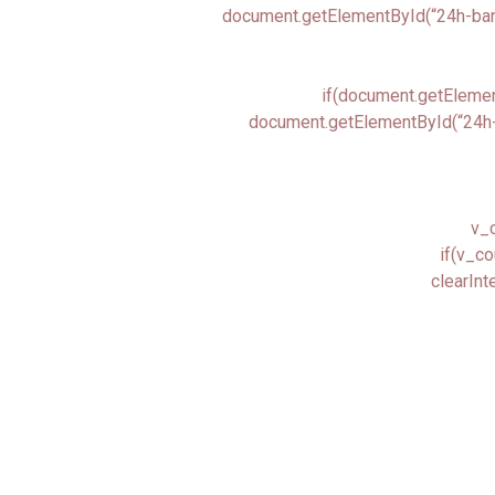
document.getElementById(“24h-banne
if(document.getElemen
document.getElementById(“24h-b
v_c
if(v_co
clearInt