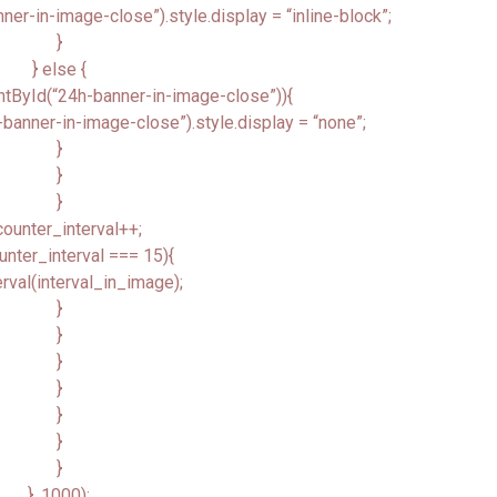
r-in-image-close”).style.display = “inline-block”;
}
} else {
tById(“24h-banner-in-image-close”)){
anner-in-image-close”).style.display = “none”;
}
}
}
ounter_interval++;
unter_interval === 15){
erval(interval_in_image);
}
}
}
}
}
}
}
}, 1000);