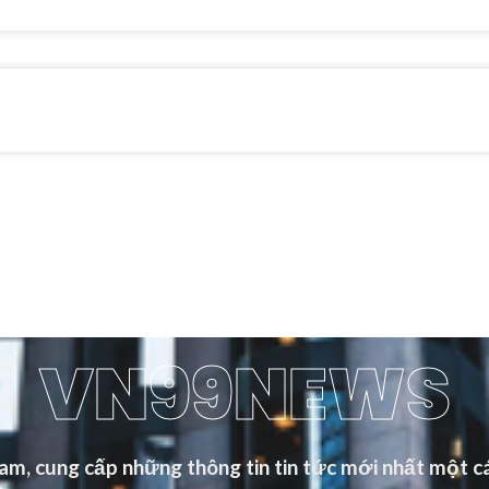
VN99NEWS
m, cung cấp những thông tin tin tức mới nhất một cá