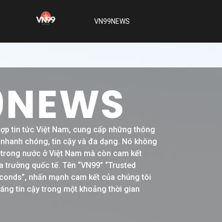
VN99NEWS
9NEWS
hợp tin tức Việt Nam, cung cấp những thông
h nhanh chóng, tin cậy và đa dạng. Nó không
ề trong nước ở Việt Nam mà còn cam kết
a trường quốc tế. Tên “VN99” “Trusted
conds”, nhấn mạnh cam kết của chúng tôi
đáng tin cậy trong một khoảng thời gian