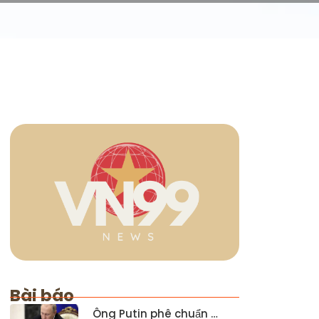
Bài báo
Ông Putin phê chuẩn …