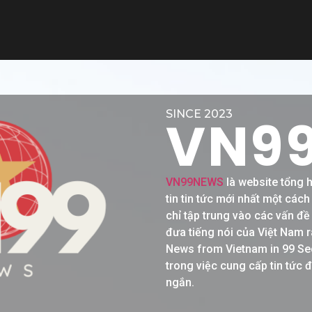
SINCE 2023
VN9
VN99NEWS
là website tổng 
tin tin tức mới nhất một các
chỉ tập trung vào các vấn đ
đưa tiếng nói của Việt Nam r
News from Vietnam in 99 Se
trong việc cung cấp tin tức 
ngắn.