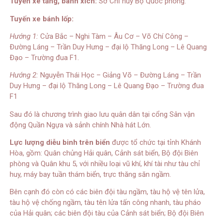
Tuyến xe tăng, bánh xích:
Sở Chỉ huy Bộ Quốc phòng.
Tuyến xe bánh lốp:
Hướng 1:
Cửa Bắc – Nghi Tàm – Âu Cơ – Võ Chí Công –
Đường Láng – Trần Duy Hưng – đại lộ Thăng Long – Lê Quang
Đạo – Trường đua F1.
Hướng 2:
Nguyễn Thái Học – Giảng Võ – Đường Láng – Trần
Duy Hưng – đại lộ Thăng Long – Lê Quang Đạo – Trường đua
F1
Sau đó là chương trình giao lưu quân dân tại cổng Sân vận
động Quần Ngựa và sảnh chính Nhà hát Lớn.
Lực lượng diễu binh trên biển
được tổ chức tại tỉnh Khánh
Hòa, gồm: Quân chủng Hải quân, Cảnh sát biển, Bộ đội Biên
phòng và Quân khu 5, với nhiều loại vũ khí, khí tài như tàu chỉ
huy, máy bay tuần thám biển, trực thăng săn ngầm.
Bên cạnh đó còn có các biên đội tàu ngầm, tàu hộ vệ tên lửa,
tàu hộ vệ chống ngầm, tàu tên lửa tấn công nhanh, tàu pháo
của Hải quân; các biên đội tàu của Cảnh sát biển; Bộ đội Biên