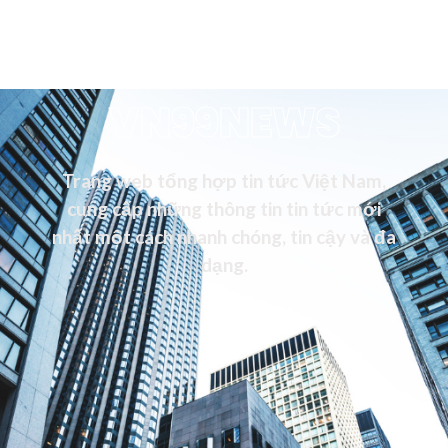
VN99NEWS
Trang web tổng hợp tin tức Việt Nam,
cung cấp những thông tin tin tức mới
nhất một cách nhanh chóng, tin cậy và đa
dạng.