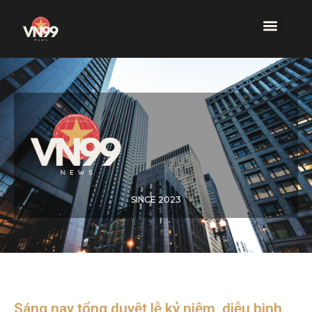
SINCE 2023
Sáng nay tổng duyệt lễ kỷ niệm, diễu binh,