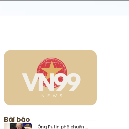
Bài báo
Ông Putin phê chuẩn …