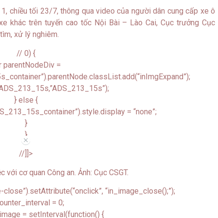
1, chiều tối 23/7, thông qua video của người dân cung cấp xe ô
xe khác trên tuyến cao tốc Nội Bài – Lào Cai, Cục trưởng Cục
tìm, xử lý nghiêm.
// 0) {
r parentNodeDiv =
container”).parentNode.classList.add(“inImgExpand”);
g(ADS_213_15s,”ADS_213_15s”);
} else {
_213_15s_container”).style.display = “none”;
}
}
//
//]]>
lose”).setAttribute(“onclick”, “in_image_close();”);
ounter_interval = 0;
image = setInterval(function() {