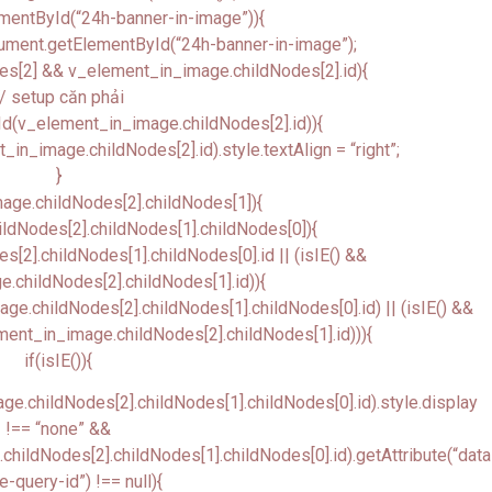
mentById(“24h-banner-in-image”)){
ument.getElementById(“24h-banner-in-image”);
es[2] && v_element_in_image.childNodes[2].id){
// setup căn phải
d(v_element_in_image.childNodes[2].id)){
_image.childNodes[2].id).style.textAlign = “right”;
}
age.childNodes[2].childNodes[1]){
ldNodes[2].childNodes[1].childNodes[0]){
[2].childNodes[1].childNodes[0].id || (isIE() &&
.childNodes[2].childNodes[1].id)){
.childNodes[2].childNodes[1].childNodes[0].id) || (isIE() &&
nt_in_image.childNodes[2].childNodes[1].id))){
if(isIE()){
.childNodes[2].childNodes[1].childNodes[0].id).style.display
!== “none” &&
ildNodes[2].childNodes[1].childNodes[0].id).getAttribute(“data
-query-id”) !== null){