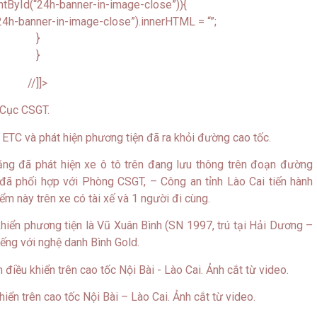
tById(“24h-banner-in-image-close”)){
4h-banner-in-image-close”).innerHTML = “”;
}
}
//]]>
 Cục CSGT.
n ETC và phát hiện phương tiện đã ra khỏi đường cao tốc.
năng đã phát hiện xe ô tô trên đang lưu thông trên đoạn đường
 đã phối hợp với Phòng CSGT, – Công an tỉnh Lào Cai tiến hành
m này trên xe có tài xế và 1 người đi cùng.
hiển phương tiện là Vũ Xuân Bình (SN 1997, trú tại Hải Dương –
iếng với nghệ danh Bình Gold.
hiển trên cao tốc Nội Bài – Lào Cai. Ảnh cắt từ video.