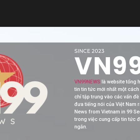
SINCE 2023
VN9
VN99NEWS
là website tổng 
tin tin tức mới nhất một các
chỉ tập trung vào các vấn đ
đưa tiếng nói của Việt Nam r
News from Vietnam in 99 Se
trong việc cung cấp tin tức 
ngắn.