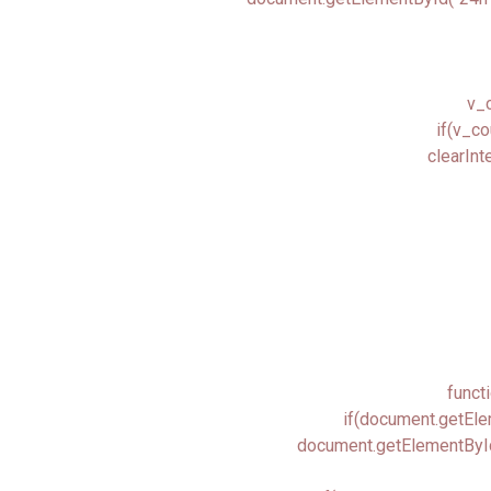
v_c
if(v_co
clearInt
funct
if(document.getEle
document.getElementById