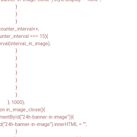
}
}
}
ounter_interval++;
unter_interval === 15){
erval(interval_in_image);
}
}
}
}
}
}
}
}, 1000);
ion in_image_close(){
mentById(“24h-banner-in-image”)){
(“24h-banner-in-image”).innerHTML = “”;
}