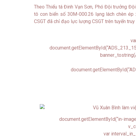
Theo Thiếu tá Đinh Vạn Sơn, Phó Đội trưởng Đội 
tô con biển số 30M-000.26 lạng lách chèn ép 
CSGT đã chỉ đạo lực lượng CSGT trên tuyến truy 
va
document.getElementById(“ADS_213_15s_
banner_tostrin
document.getElementById(“ADS
document.getElementById(“in-image-c
v_c
var interval_in_