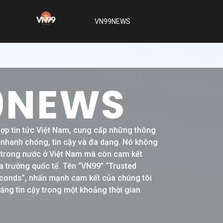
VN99NEWS
9NEWS
hợp tin tức Việt Nam, cung cấp những thông
h nhanh chóng, tin cậy và đa dạng. Nó không
ề trong nước ở Việt Nam mà còn cam kết
a trường quốc tế. Tên “VN99” “Trusted
conds”, nhấn mạnh cam kết của chúng tôi
đáng tin cậy trong một khoảng thời gian