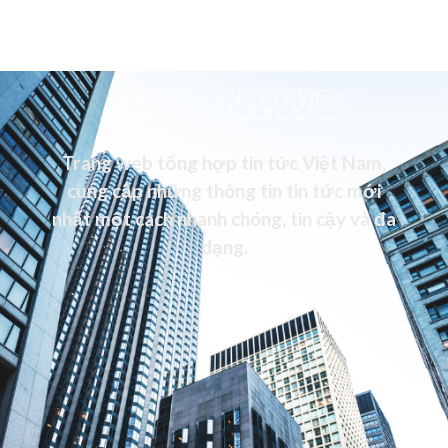
VN99NEWS
Trang web tổng hợp tin tức Việt Nam,
cung cấp những thông tin tin tức mới
nhất một cách nhanh chóng, tin cậy và đa
dạng.