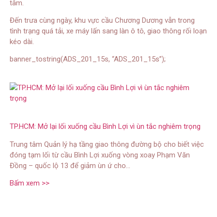
tâm.
Đến trưa cùng ngày, khu vực cầu Chương Dương vẫn trong
tình trạng quá tải, xe máy lấn sang làn ô tô, giao thông rối loạn
kéo dài.
banner_tostring(ADS_201_15s, “ADS_201_15s”);
TP.HCM: Mở lại lối xuống cầu Bình Lợi vì ùn tắc nghiêm trọng
Trung tâm Quản lý hạ tầng giao thông đường bộ cho biết việc
đóng tạm lối từ cầu Bình Lợi xuống vòng xoay Phạm Văn
Đồng – quốc lộ 13 để giảm ùn ứ cho…
Bấm xem >>