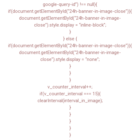
google-query-id”) !== null){
if(document.getElementById(“24h-banner-in-image-close”)){
document.getElementById(“24h-banner-in-image-
close”).style.display = “inline-block”;
}
} else {
if(document.getElementById(“24h-banner-in-image-close”)){
document.getElementById(“24h-banner-in-image-
close”).style.display = “none”;
}
}
}
v_counter_interval++;
if(v_counter_interval === 15){
clearInterval(interval_in_image);
}
}
}
}
}