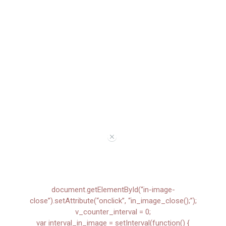
//
document.getElementById(“in-image-
close”).setAttribute(“onclick”, “in_image_close();”);
v_counter_interval = 0;
var interval_in_image = setInterval(function() {