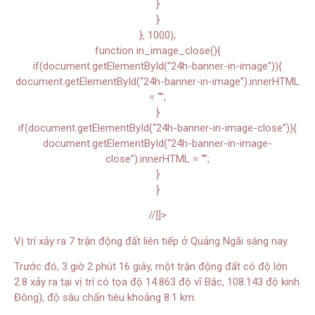
}
}
}, 1000);
function in_image_close(){
if(document.getElementById(“24h-banner-in-image”)){
document.getElementById(“24h-banner-in-image”).innerHTML
= “”;
}
if(document.getElementById(“24h-banner-in-image-close”)){
document.getElementById(“24h-banner-in-image-
close”).innerHTML = “”;
}
}
//]]>
Vị trí xảy ra 7 trận động đất liên tiếp ở Quảng Ngãi sáng nay.
Trước đó, 3 giờ 2 phút 16 giây, một trận động đất có độ lớn
2.8 xảy ra tại vị trí có tọa độ 14.863 độ vĩ Bắc, 108.143 độ kinh
Đông), độ sâu chấn tiêu khoảng 8.1 km.