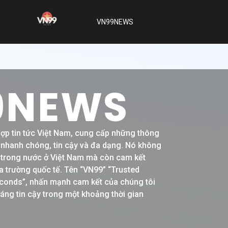
VN99NEWS
9NEWS
hợp tin tức Việt Nam, cung cấp những thông
h nhanh chóng, tin cậy và đa dạng. Nó không
ề trong nước ở Việt Nam mà còn cam kết
a trường quốc tế. Tên “VN99” “Trusted
conds”, nhấn mạnh cam kết của chúng tôi
đáng tin cậy trong một khoảng thời gian