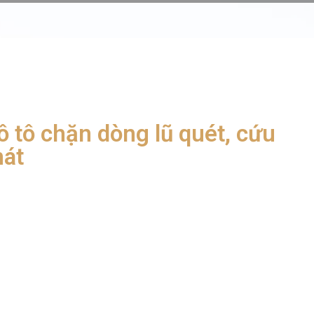
ô tô chặn dòng lũ quét, cứu
nát