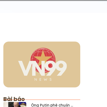
Bài báo
Ông Putin phê chuẩn …