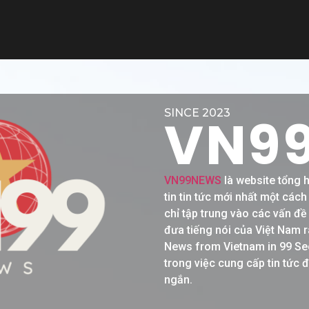
SINCE 2023
VN9
VN99NEWS
là website tổng 
tin tin tức mới nhất một các
chỉ tập trung vào các vấn đ
đưa tiếng nói của Việt Nam r
News from Vietnam in 99 Se
trong việc cung cấp tin tức 
ngắn.