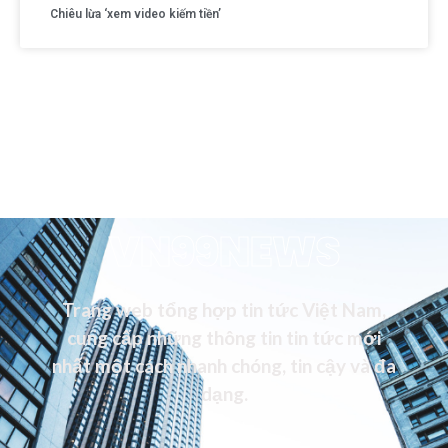
Chiêu lừa ‘xem video kiếm tiền’
VN99NEWS
Trang web tổng hợp tin tức Việt Nam,
cung cấp những thông tin tin tức mới
nhất một cách nhanh chóng, tin cậy và đa
dạng.