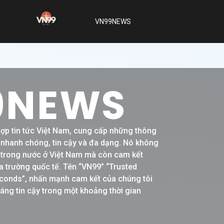
VN99NEWS
9NEWS
hợp tin tức Việt Nam, cung cấp những thông
h nhanh chóng, tin cậy và đa dạng. Nó không
ề trong nước ở Việt Nam mà còn cam kết
a trường quốc tế. Tên “VN99” “Trusted
conds”, nhấn mạnh cam kết của chúng tôi
đáng tin cậy trong một khoảng thời gian