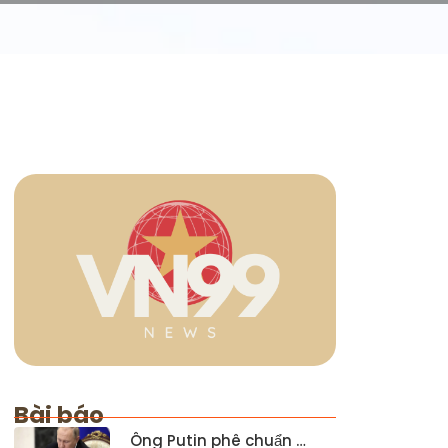
Bài báo
Ông Putin phê chuẩn …