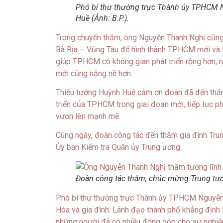
Phó bí thư thường trực Thành ủy TPHCM 
Huề (Ảnh: B.P.).
Trong chuyến thăm, ông Nguyễn Thanh Nghị cũng
Bà Rịa – Vũng Tàu để hình thành TPHCM mới và t
giúp TPHCM có không gian phát triển rộng hơn, 
mới cũng nặng nề hơn.
Thiếu tướng Huỳnh Huề cảm ơn đoàn đã đến thăm
triển của TPHCM trong giai đoạn mới, tiếp tục p
vươn lên mạnh mẽ.
Cùng ngày, đoàn công tác đến thăm gia đình Tr
Ủy ban Kiểm tra Quân ủy Trung ương.
Đoàn công tác thăm, chúc mừng Trung tướ
Phó bí thư thường trực Thành ủy TPHCM Nguyễn 
Hòa và gia đình. Lãnh đạo thành phố khẳng định l
những người đã có nhiều đóng góp cho sự nghiệ