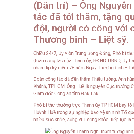
(Dân trí) – Ông Nguyễ
tác đã tới thăm, tặng q
đội, người có công với
Thương binh – Liệt sỹ.
Chiều 24/7, Ủy viên Trung ương Đảng, Phó bí t
đoàn công tác của Thành ủy, HĐND, UBND, Ủy b
nhân dịp kỷ niệm 78 năm Ngày Thương binh – Li
Đoàn công tác đã đến thăm Thiếu tướng, Anh hù
Khánh, TPHCM. Ông Huề là nguyên Cục trưởng Cục
Giám đốc Công an tỉnh Đắk Lắk.
Phó bí thư thường trực Thành ủy TPHCM bày tỏ l
Huỳnh Huề trong sự nghiệp bảo vệ an ninh Tổ q
nhiều sức khỏe, sống vui, sống khỏe, tiếp tục là 