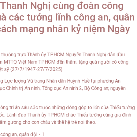
n Thanh Nghị cùng đoàn công
uà các tướng lĩnh công an, quân
 cách mạng nhân kỷ niệm Ngày
hư thường trực Thành ủy TPHCM Nguyễn Thanh Nghị dẫn đầu
an MTTQ Việt Nam TPHCM đến thăm, tặng quà người có công
ệt sỹ (27/7/1947-27/7/2025).
ng Lực lượng Vũ trang Nhân dân Huỳnh Huề tại phường An
 Chính trị An ninh, Tổng cục An ninh 2, Bộ Công an; nguyên
òng tri ân sâu sắc trước những đóng góp to lớn của Thiếu tướng
uốc. Lãnh đạo Thành ủy TPHCM chúc Thiếu tướng cùng gia đình
tấm gương cho con cháu và thế hệ trẻ noi theo.