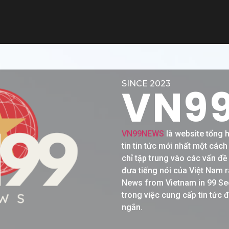
SINCE 2023
VN9
VN99NEWS
là website tổng 
tin tin tức mới nhất một các
chỉ tập trung vào các vấn đ
đưa tiếng nói của Việt Nam r
News from Vietnam in 99 Se
trong việc cung cấp tin tức 
ngắn.