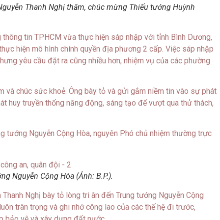
Nguyễn Thanh Nghị thăm, chúc mừng Thiếu tướng Huỳnh
 thông tin TPHCM vừa thực hiện sáp nhập với tỉnh Bình Dương,
hực hiện mô hình chính quyền địa phương 2 cấp. Việc sáp nhập
nhưng yêu cầu đặt ra cũng nhiều hơn, nhiệm vụ của các phường
 và chúc sức khoẻ. Ông bày tỏ và gửi gắm niềm tin vào sự phát
hát huy truyền thống năng động, sáng tạo để vượt qua thử thách,
ung tướng Nguyễn Cộng Hòa, nguyên Phó chủ nhiệm thường trực
ng Nguyễn Cộng Hòa (Ảnh: B.P.).
Thanh Nghị bày tỏ lòng tri ân đến Trung tướng Nguyễn Cộng
uôn trân trọng và ghi nhớ công lao của các thế hệ đi trước,
p bảo vệ và xây dựng đất nước.