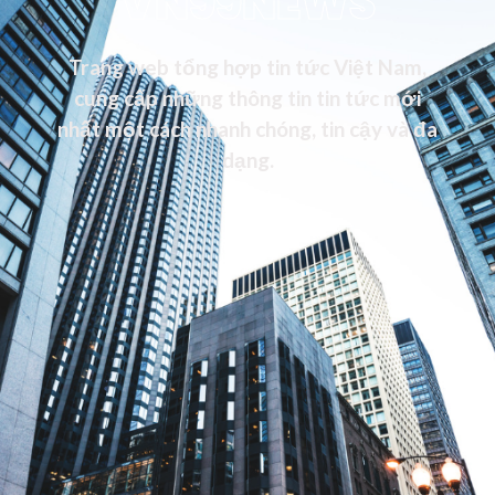
VN99NEWS
Trang web tổng hợp tin tức Việt Nam,
cung cấp những thông tin tin tức mới
nhất một cách nhanh chóng, tin cậy và đa
dạng.