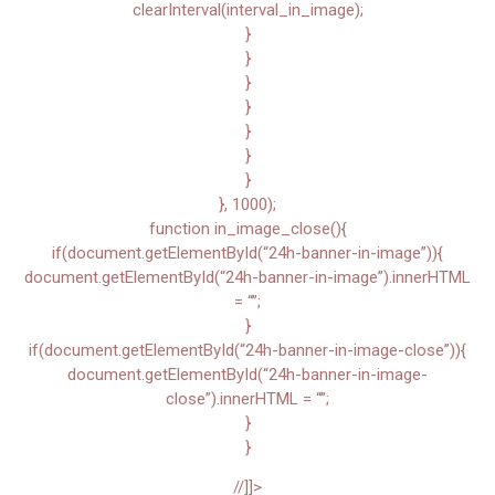
clearInterval(interval_in_image);
}
}
}
}
}
}
}
}, 1000);
function in_image_close(){
if(document.getElementById(“24h-banner-in-image”)){
document.getElementById(“24h-banner-in-image”).innerHTML
= “”;
}
if(document.getElementById(“24h-banner-in-image-close”)){
document.getElementById(“24h-banner-in-image-
close”).innerHTML = “”;
}
}
//]]>