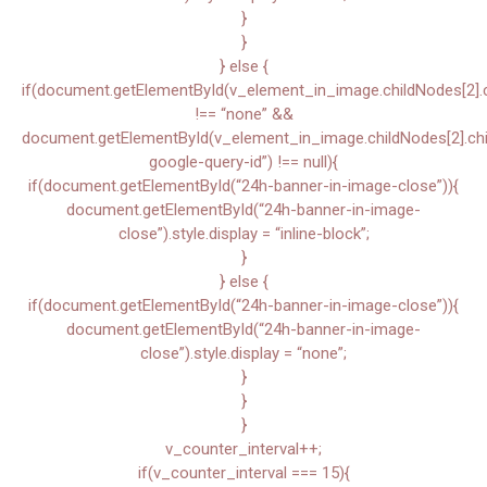
}
}
} else {
if(document.getElementById(v_element_in_image.childNodes[2].chi
!== “none” &&
document.getElementById(v_element_in_image.childNodes[2].child
google-query-id”) !== null){
if(document.getElementById(“24h-banner-in-image-close”)){
document.getElementById(“24h-banner-in-image-
close”).style.display = “inline-block”;
}
} else {
if(document.getElementById(“24h-banner-in-image-close”)){
document.getElementById(“24h-banner-in-image-
close”).style.display = “none”;
}
}
}
v_counter_interval++;
if(v_counter_interval === 15){