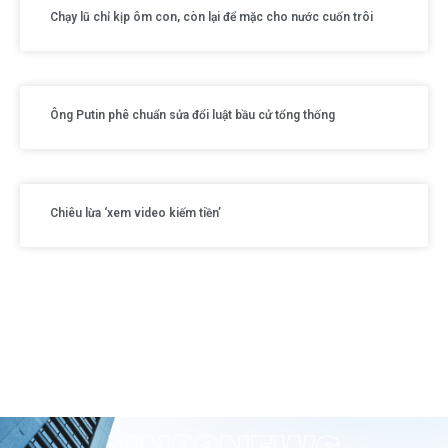
Chạy lũ chỉ kịp ôm con, còn lại để mặc cho nước cuốn trôi
Ông Putin phê chuẩn sửa đổi luật bầu cử tổng thống
Chiêu lừa ‘xem video kiếm tiền’