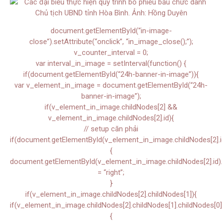
document.getElementById(“in-image-
close”).setAttribute(“onclick”, “in_image_close();”);
v_counter_interval = 0;
var interval_in_image = setInterval(function() {
if(document.getElementById(“24h-banner-in-image”)){
var v_element_in_image = document.getElementById(“24h-
banner-in-image”);
if(v_element_in_image.childNodes[2] &&
v_element_in_image.childNodes[2].id){
// setup căn phải
if(document.getElementById(v_element_in_image.childNodes[2].i
{
document.getElementById(v_element_in_image.childNodes[2].id).s
= “right”;
}
if(v_element_in_image.childNodes[2].childNodes[1]){
if(v_element_in_image.childNodes[2].childNodes[1].childNodes[0]
{