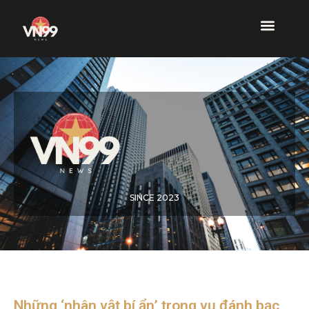
SINCE 2023
Những ‘nhân vật bí ẩn’ trong vụ đánh bạc