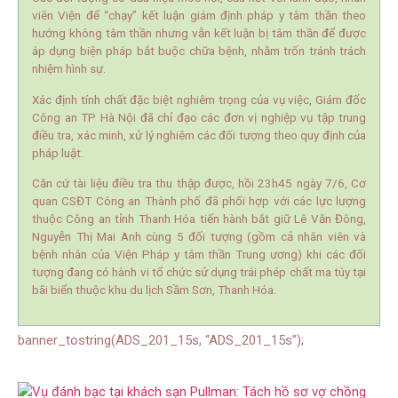
viên Viện để “chạy” kết luận giám định pháp y tâm thần theo
hướng không tâm thần nhưng vẫn kết luận bị tâm thần để được
áp dụng biện pháp bắt buộc chữa bệnh, nhằm trốn tránh trách
nhiệm hình sự.
Xác định tính chất đặc biệt nghiêm trọng của vụ việc, Giám đốc
Công an TP Hà Nội đã chỉ đạo các đơn vị nghiệp vụ tập trung
điều tra, xác minh, xử lý nghiêm các đối tượng theo quy định của
pháp luật.
Căn cứ tài liệu điều tra thu thập được, hồi 23h45 ngày 7/6, Cơ
quan CSĐT Công an Thành phố đã phối hợp với các lực lượng
thuộc Công an tỉnh Thanh Hóa tiến hành bắt giữ Lê Văn Đông,
Nguyễn Thị Mai Anh cùng 5 đối tượng (gồm cả nhân viên và
bệnh nhân của Viện Pháp y tâm thần Trung ương) khi các đối
tượng đang có hành vi tổ chức sử dụng trái phép chất ma túy tại
bãi biển thuộc khu du lịch Sầm Sơn, Thanh Hóa.
banner_tostring(ADS_201_15s, “ADS_201_15s”);