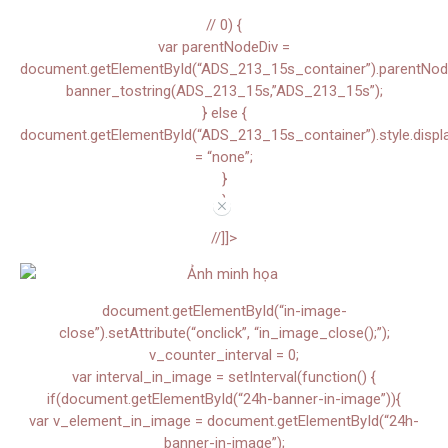
// 0) {
var parentNodeDiv =
document.getElementById(“ADS_213_15s_container”).parentNode.
banner_tostring(ADS_213_15s,”ADS_213_15s”);
} else {
document.getElementById(“ADS_213_15s_container”).style.displ
= “none”;
}
}
//
//]]>
document.getElementById(“in-image-
close”).setAttribute(“onclick”, “in_image_close();”);
v_counter_interval = 0;
var interval_in_image = setInterval(function() {
if(document.getElementById(“24h-banner-in-image”)){
var v_element_in_image = document.getElementById(“24h-
banner-in-image”);