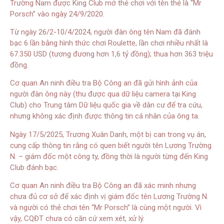
Trường Nam được King Club mở thẻ chơi với tên thẻ là “Mr
Porsch” vào ngày 24/9/2020.
Từ ngày 26/2-10/4/2024, người đàn ông tên Nam đã đánh
bạc 6 lần bằng hình thức chơi Roulette, lần chơi nhiều nhất là
67.350 USD (tương đương hơn 1,6 tỷ đồng); thua hơn 363 triệu
đồng.
Cơ quan An ninh điều tra Bộ Công an đã gửi hình ảnh của
người đàn ông này (thu được qua dữ liệu camera tại King
Club) cho Trung tâm Dữ liệu quốc gia về dân cư để tra cứu,
nhưng không xác định được thông tin cá nhân của ông ta.
Ngày 17/5/2025, Trương Xuân Danh, một bị can trong vụ án,
cung cấp thông tin rằng có quen biết người tên Lương Trường
N. – giám đốc một công ty, đồng thời là người từng đến King
Club đánh bạc.
Cơ quan An ninh điều tra Bộ Công an đã xác minh nhưng
chưa đủ cơ sở để xác định vị giám đốc tên Lương Trường N.
và người có thẻ chơi tên “Mr Porsch” là cùng một người. Vì
vậy, CQĐT chưa có căn cứ xem xét, xử lý.