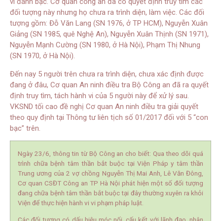
vi đánh bạc. Cơ quan công an đã có quyết định truy tìm các
đối tượng này nhưng họ chưa ra trình diện, làm việc. Các đối
tượng gồm: Đỗ Văn Lang (SN 1976, ở TP HCM), Nguyễn Xuân
Giảng (SN 1985, quê Nghệ An), Nguyễn Xuân Thịnh (SN 1971),
Nguyễn Mạnh Cường (SN 1980, ở Hà Nội), Phạm Thị Nhung
(SN 1970, ở Hà Nội).
Đến nay 5 người trên chưa ra trình diện, chưa xác định được
đang ở đâu, Cơ quan An ninh điều tra Bộ Công an đã ra quyết
định truy tìm, tách hành vi của 5 người này để xử lý sau.
VKSND tối cao đề nghị Cơ quan An ninh điều tra giải quyết
theo quy định tại Thông tư liên tịch số 01/2017 đối với 5 “con
bạc” trên.
Ngày 23/6, thông tin từ Bộ Công an cho biết: Qua theo dõi quá
trình chữa bệnh tâm thần bắt buộc tại Viện Pháp y tâm thần
Trung ương của 2 vợ chồng Nguyễn Thị Mai Anh, Lê Văn Đông,
Cơ quan CSĐT Công an TP Hà Nội phát hiện một số đối tượng
đang chữa bệnh tâm thần bắt buộc tại đây thường xuyên ra khỏi
Viện để thực hiện hành vi vi phạm pháp luật.
Các đối tượng có dấu hiệu móc nối, cấu kết với lãnh đạo, nhân