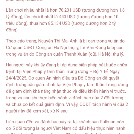
Lần chơi nhiều nhất là hơn 70.231 USD (tương đương hơn 1,6
tỷ đồng), lần chơi ít nhất là 440 USD (tương đương hơn 10
triệu đồng), thua hơn 85.134 USD (tương đương hơn 2 tỷ
đồng).
Theo cáo trạng, Nguyễn Thị Mai Anh là bị can trong vụ án do
Cơ quan CSĐT Công an Hà Nội thụ lý, Lê Văn Đông là bị can
trong vụ án do Công an quận Thanh Xuân (cũ), Hà Nội thụ lý.
Hai người này khi ấy đang bị áp dụng biện pháp bắt buộc chữa
bệnh tại Viện Pháp y tâm thần Trung ương – Bộ Y tế. Ngày
24/4/2025, Cơ quan An ninh điều tra Bộ Công an đã quyết
định trưng cầu giám định tại Viện Pháp y tâm thần Trung ương
để giám định khả năng nhận thức và điều khiển hành vi trước,
trong và sau khi thực hiện hành vi đánh bạc của 2 đối tượng
và chưa có kết quả giám định. Vì vậy, CQĐT tách hành vi của 2
người này để xem xét, xử lý sau.
Liên quan đến vụ đánh bạc xảy ra tại khách sạn Pullman còn
có 5 đối tượng là người Việt Nam có dấu hiệu thực hiện hành