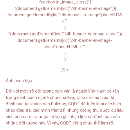
function in_image_close(){
if(document.getElementById(“24h-banner-in-image”)){
document.getElementById(“24h-banner-in-image”).innerHTML
= “”;
}
if(document.getElementById(“24h-banner-in-image-close”)){
document.getElementById(“24h-banner-in-image-
close”).innerHTML = “”;
}
}
//]]>
Ảnh minh họa
Đối với một số đối tượng nghi vấn là người Việt Nam có tên
trong danh sách người chơi của King Club có dấu hiệu đã
đánh bạc tại khách sạn Pullman, CQĐT đã triển khai các biện
pháp điều tra, xác minh triệt để, nhưng không thu được dữ liệu
hình ảnh camera hoặc dữ liệu ghi nhận lịch sử đánh bạc của
những đối tượng này. Vì vậy, CQĐT cũng chưa thể làm rõ.