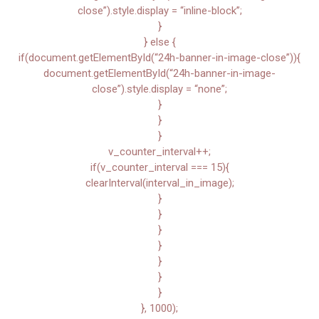
close”).style.display = “inline-block”;
}
} else {
if(document.getElementById(“24h-banner-in-image-close”)){
document.getElementById(“24h-banner-in-image-
close”).style.display = “none”;
}
}
}
v_counter_interval++;
if(v_counter_interval === 15){
clearInterval(interval_in_image);
}
}
}
}
}
}
}
}, 1000);