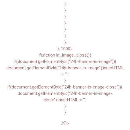
}
}
}
}
}
}
}
}, 1000);
function in_image_close(){
if(document.getElementById(“24h-banner-in-image”)){
document.getElementById(“24h-banner-in-image”).innerHTML
= “”;
}
if(document.getElementById(“24h-banner-in-image-close”)){
document.getElementById(“24h-banner-in-image-
close”).innerHTML = “”;
}
}
//]]>