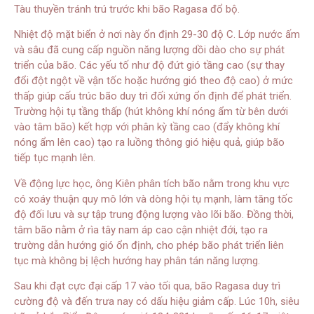
Tàu thuyền tránh trú trước khi bão Ragasa đổ bộ.
Nhiệt độ mặt biển ở nơi này ổn định 29-30 độ C. Lớp nước ấm
và sâu đã cung cấp nguồn năng lượng dồi dào cho sự phát
triển của bão. Các yếu tố như độ đứt gió tầng cao (sự thay
đổi đột ngột về vận tốc hoặc hướng gió theo độ cao) ở mức
thấp giúp cấu trúc bão duy trì đối xứng ổn định để phát triển.
Trường hội tụ tầng thấp (hút không khí nóng ẩm từ bên dưới
vào tâm bão) kết hợp với phân kỳ tầng cao (đẩy không khí
nóng ẩm lên cao) tạo ra luồng thông gió hiệu quả, giúp bão
tiếp tục mạnh lên.
Về động lực học, ông Kiên phân tích bão nằm trong khu vực
có xoáy thuận quy mô lớn và dòng hội tụ mạnh, làm tăng tốc
độ đối lưu và sự tập trung động lượng vào lõi bão. Đồng thời,
tâm bão nằm ở rìa tây nam áp cao cận nhiệt đới, tạo ra
trường dẫn hướng gió ổn định, cho phép bão phát triển liên
tục mà không bị lệch hướng hay phân tán năng lượng.
Sau khi đạt cực đại cấp 17 vào tối qua, bão Ragasa duy trì
cường độ và đến trưa nay có dấu hiệu giảm cấp. Lúc 10h, siêu