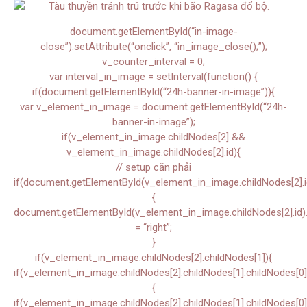
document.getElementById(“in-image-
close”).setAttribute(“onclick”, “in_image_close();”);
v_counter_interval = 0;
var interval_in_image = setInterval(function() {
if(document.getElementById(“24h-banner-in-image”)){
var v_element_in_image = document.getElementById(“24h-
banner-in-image”);
if(v_element_in_image.childNodes[2] &&
v_element_in_image.childNodes[2].id){
// setup căn phải
if(document.getElementById(v_element_in_image.childNodes[2].i
{
document.getElementById(v_element_in_image.childNodes[2].id).s
= “right”;
}
if(v_element_in_image.childNodes[2].childNodes[1]){
if(v_element_in_image.childNodes[2].childNodes[1].childNodes[0]
{
if(v_element_in_image.childNodes[2].childNodes[1].childNodes[0]