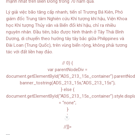
mạnh nhất trên Biển Đông trong 70 năm qua.
Lý giải việc bão tăng cấp nhanh, tiến sĩ Trương Bá Kiên, Phó
giám đốc Trung tâm Nghiên cứu Khí tượng khí hậu, Viện Khoa
học Khí tượng Thủy văn và Biến đổi khí hậu, chỉ ra nhiều
nguyên nhân. Đầu tiên, bão được hình thành ở Tây Thái Bình
Dương, di chuyển theo hướng tây tây bắc giữa Philippines và
Đài Loan (Trung Quốc), trên vùng biển rộng, không phải tương
tác với đất liền hay đảo.
// 0) {
var parentNodeDiv =
document.getElementById(“ADS_213_15s_container”).parentNode.
banner_tostring(ADS_213_15s,”ADS_213_15s”);
} else {
document.getElementById(“ADS_213_15s_container”).style.displ
= “none”;
}
}
//
//]]>