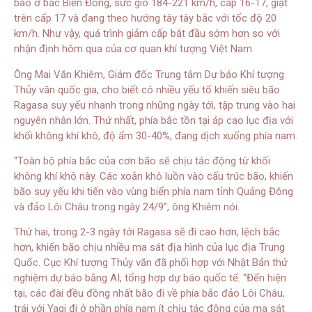
bão ở bắc Biển Đông, sức gió 184-221 km/h, cấp 16-17, giật
trên cấp 17 và đang theo hướng tây tây bắc với tốc độ 20
km/h. Như vậy, quá trình giảm cấp bắt đầu sớm hơn so với
nhận định hôm qua của cơ quan khí tượng Việt Nam.
Ông Mai Văn Khiêm, Giám đốc Trung tâm Dự báo Khí tượng
Thủy văn quốc gia, cho biết có nhiều yếu tố khiến siêu bão
Ragasa suy yếu nhanh trong những ngày tới, tập trung vào hai
nguyên nhân lớn. Thứ nhất, phía bắc tồn tại áp cao lục địa với
khối không khí khô, độ ẩm 30-40%, đang dịch xuống phía nam.
“Toàn bộ phía bắc của cơn bão sẽ chịu tác động từ khối
không khí khô này. Các xoắn khô luồn vào cấu trúc bão, khiến
bão suy yếu khi tiến vào vùng biển phía nam tỉnh Quảng Đông
và đảo Lôi Châu trong ngày 24/9”, ông Khiêm nói.
Thứ hai, trong 2-3 ngày tới Ragasa sẽ đi cao hơn, lệch bắc
hơn, khiến bão chịu nhiều ma sát địa hình của lục địa Trung
Quốc. Cục Khí tượng Thủy văn đã phối hợp với Nhật Bản thử
nghiệm dự báo bằng AI, tổng hợp dự báo quốc tế. “Đến hiện
tại, các đài đều đồng nhất bão đi về phía bắc đảo Lôi Châu,
trái với Yagi đi ở phần phía nam ít chịu tác động của ma sát