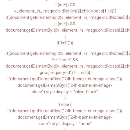
|| (isIE() &&
v_element_in_image.childNodes[2].childNodes[1].id)){
if(document.getElementById(v_element_in_image.childNodes[2].ch
|| (isIE() &&
document.getElementById(v_element_in_image.childNodes[2].chil
{
if(isIE()){
if(document.getElementById(v_element_in_image.childNodes[2].chi
!== “none” &&
document.getElementById(v_element_in_image.childNodes[2].child
google-query-id”) !== null){
if(document.getElementById(“24h-banner-in-image-close”)){
document.getElementById(“24h-banner-in-image-
close”).style.display = “inline-block”;
}
} else {
if(document.getElementById(“24h-banner-in-image-close”)){
document.getElementById(“24h-banner-in-image-
close”).style.display = “none”;