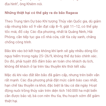
địa hình”, ông Khiêm nói.
Những thiệt hại có thể gây ra do bão Ragasa
Theo Trung tâm Dự báo Khí tượng Thủy văn Quốc gia, dù giảm
cấp nhưng bão số 9 vẫn đạt cấp 8–9, giật 11–12, có thể gây
tốc mái, đổ cây. Các địa phương, nhất là Quảng Ninh, Hải
Phòng, cần tiếp tục gia cố nhà cửa, cắt tỉa cây xanh, chằng
chống công trình.
Bão khi vào bờ kết hợp không khí lạnh sẽ gây nhiều dông lốc
nguy hiểm trong ngày 25–26/9, không thể dự báo chính xác..
Do đó, phải tuyệt đối đảm bảo an toàn cho khách du lịch,
không để khách ở lại trên tàu thuyền khi thời tiết xấu.
Mặc dù khi vào đất liền bão đã giảm cấp, nhưng trên biển vẫn
rất mạnh. Các địa phương phải đặt mức cảnh báo cao nhất,
hạn chế tàu thuyền ra khơi, đặc biệt là tàu cá dài ngày. Hoạt
động nuôi trồng thủy sản trên diện tích 160.000 ha mặt biển
cần được bảo vệ; bà con nên thu tỉa, thu hoạch sớm để giảm
thiệt hại.