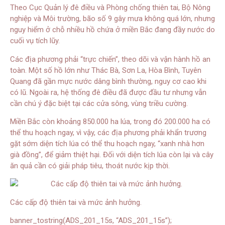
Theo Cục Quản lý đê điều và Phòng chống thiên tai, Bộ Nông
nghiệp và Môi trường, bão số 9 gây mưa không quá lớn, nhưng
nguy hiểm ở chỗ nhiều hồ chứa ở miền Bắc đang đầy nước do
cuối vụ tích lũy.
Các địa phương phải “trực chiến”, theo dõi và vận hành hồ an
toàn. Một số hồ lớn như Thác Bà, Sơn La, Hòa Bình, Tuyên
Quang đã gần mực nước dâng bình thường, nguy cơ cao khi
có lũ. Ngoài ra, hệ thống đê điều đã được đầu tư nhưng vẫn
cần chú ý đặc biệt tại các cửa sông, vùng triều cường.
Miền Bắc còn khoảng 850.000 ha lúa, trong đó 200.000 ha có
thể thu hoạch ngay, vì vậy, các địa phương phải khẩn trương
gặt sớm diện tích lúa có thể thu hoạch ngay, “xanh nhà hơn
già đồng”, để giảm thiệt hại. Đối với diện tích lúa còn lại và cây
ăn quả cần có giải pháp tiêu, thoát nước kịp thời.
Các cấp độ thiên tai và mức ảnh hưởng.
banner_tostring(ADS_201_15s, “ADS_201_15s”);