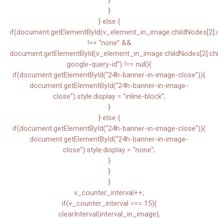
}
}
} else {
if(document.getElementById(v_element_in_image.childNodes[2].chi
!== “none” &&
document.getElementById(v_element_in_image.childNodes[2].child
google-query-id”) !== null){
if(document.getElementById(“24h-banner-in-image-close”)){
document.getElementById(“24h-banner-in-image-
close”).style.display = “inline-block”;
}
} else {
if(document.getElementById(“24h-banner-in-image-close”)){
document.getElementById(“24h-banner-in-image-
close”).style.display = “none”;
}
}
}
v_counter_interval++;
if(v_counter_interval === 15){
clearInterval(interval_in_image);