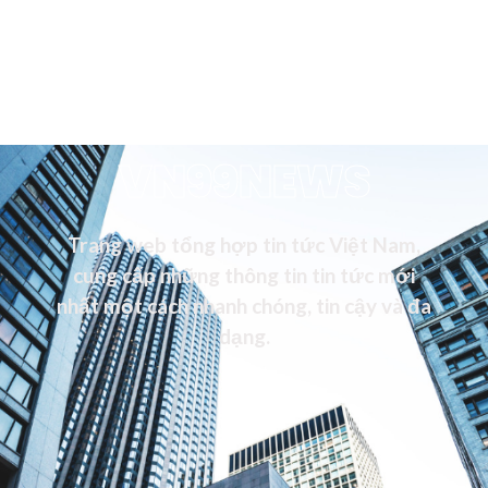
VN99NEWS
Trang web tổng hợp tin tức Việt Nam,
cung cấp những thông tin tin tức mới
nhất một cách nhanh chóng, tin cậy và đa
dạng.