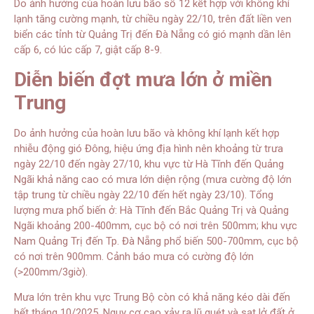
Do ảnh hưởng của hoàn lưu bão số 12 kết hợp với không khí
lạnh tăng cường mạnh, từ chiều ngày 22/10, trên đất liền ven
biển các tỉnh từ Quảng Trị đến Đà Nẵng có gió mạnh dần lên
cấp 6, có lúc cấp 7, giật cấp 8-9.
Diễn biến đợt mưa lớn ở miền
Trung
Do ảnh hưởng của hoàn lưu bão và không khí lạnh kết hợp
nhiễu động gió Đông, hiệu ứng địa hình nên khoảng từ trưa
ngày 22/10 đến ngày 27/10, khu vực từ Hà Tĩnh đến Quảng
Ngãi khả năng cao có mưa lớn diện rộng (mưa cường độ lớn
tập trung từ chiều ngày 22/10 đến hết ngày 23/10). Tổng
lượng mưa phổ biến ở: Hà Tĩnh đến Bắc Quảng Trị và Quảng
Ngãi khoảng 200-400mm, cục bộ có nơi trên 500mm; khu vực
Nam Quảng Trị đến Tp. Đà Nẵng phổ biến 500-700mm, cục bộ
có nơi trên 900mm. Cảnh báo mưa có cường độ lớn
(>200mm/3giờ).
Mưa lớn trên khu vực Trung Bộ còn có khả năng kéo dài đến
hết tháng 10/2025. Nguy cơ cao xảy ra lũ quét và sạt lở đất ở