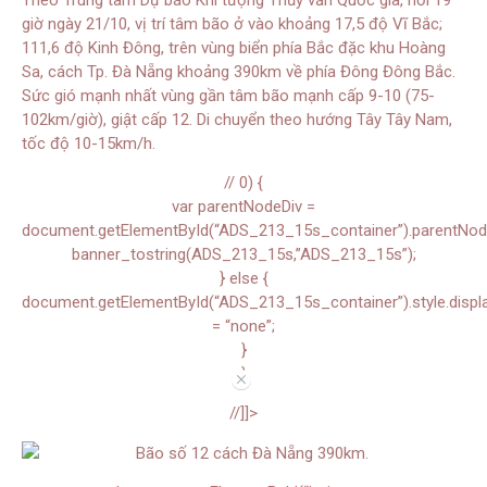
giờ ngày 21/10, vị trí tâm bão ở vào khoảng 17,5 độ Vĩ Bắc;
111,6 độ Kinh Đông, trên vùng biển phía Bắc đặc khu Hoàng
Sa, cách Tp. Đà Nẵng khoảng 390km về phía Đông Đông Bắc.
Sức gió mạnh nhất vùng gần tâm bão mạnh cấp 9-10 (75-
102km/giờ), giật cấp 12. Di chuyển theo hướng Tây Tây Nam,
tốc độ 10-15km/h.
// 0) {
var parentNodeDiv =
document.getElementById(“ADS_213_15s_container”).parentNode.
banner_tostring(ADS_213_15s,”ADS_213_15s”);
} else {
document.getElementById(“ADS_213_15s_container”).style.displ
= “none”;
}
}
//
//]]>