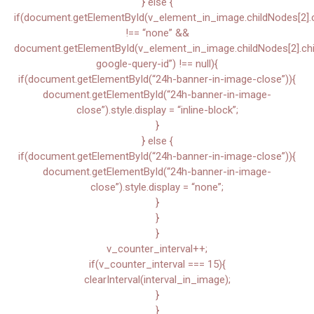
} else {
if(document.getElementById(v_element_in_image.childNodes[2].chi
!== “none” &&
document.getElementById(v_element_in_image.childNodes[2].child
google-query-id”) !== null){
if(document.getElementById(“24h-banner-in-image-close”)){
document.getElementById(“24h-banner-in-image-
close”).style.display = “inline-block”;
}
} else {
if(document.getElementById(“24h-banner-in-image-close”)){
document.getElementById(“24h-banner-in-image-
close”).style.display = “none”;
}
}
}
v_counter_interval++;
if(v_counter_interval === 15){
clearInterval(interval_in_image);
}
}