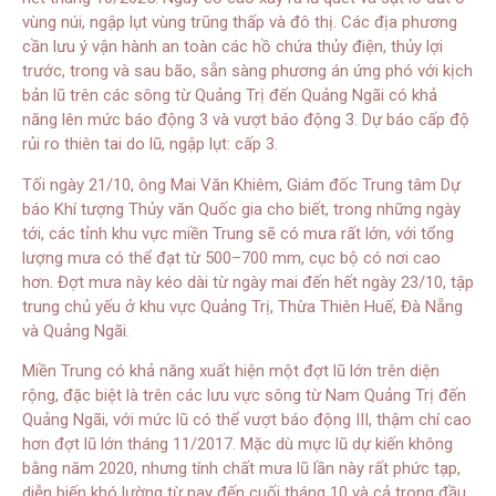
vùng núi, ngập lụt vùng trũng thấp và đô thị. Các địa phương
cần lưu ý vận hành an toàn các hồ chứa thủy điện, thủy lợi
trước, trong và sau bão, sẵn sàng phương án ứng phó với kịch
bản lũ trên các sông từ Quảng Trị đến Quảng Ngãi có khả
năng lên mức báo động 3 và vượt báo động 3. Dự báo cấp độ
rủi ro thiên tai do lũ, ngập lụt: cấp 3.
Tối ngày 21/10, ông Mai Văn Khiêm, Giám đốc Trung tâm Dự
báo Khí tượng Thủy văn Quốc gia cho biết, trong những ngày
tới, các tỉnh khu vực miền Trung sẽ có mưa rất lớn, với tổng
lượng mưa có thể đạt từ 500–700 mm, cục bộ có nơi cao
hơn. Đợt mưa này kéo dài từ ngày mai đến hết ngày 23/10, tập
trung chủ yếu ở khu vực Quảng Trị, Thừa Thiên Huế, Đà Nẵng
và Quảng Ngãi.
Miền Trung có khả năng xuất hiện một đợt lũ lớn trên diện
rộng, đặc biệt là trên các lưu vực sông từ Nam Quảng Trị đến
Quảng Ngãi, với mức lũ có thể vượt báo động III, thậm chí cao
hơn đợt lũ lớn tháng 11/2017. Mặc dù mực lũ dự kiến không
bằng năm 2020, nhưng tính chất mưa lũ lần này rất phức tạp,
diễn biến khó lường từ nay đến cuối tháng 10 và cả trong đầu