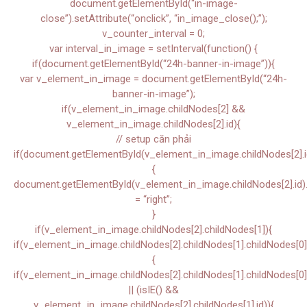
document.getElementById(“in-image-
close”).setAttribute(“onclick”, “in_image_close();”);
v_counter_interval = 0;
var interval_in_image = setInterval(function() {
if(document.getElementById(“24h-banner-in-image”)){
var v_element_in_image = document.getElementById(“24h-
banner-in-image”);
if(v_element_in_image.childNodes[2] &&
v_element_in_image.childNodes[2].id){
// setup căn phải
if(document.getElementById(v_element_in_image.childNodes[2].i
{
document.getElementById(v_element_in_image.childNodes[2].id).s
= “right”;
}
if(v_element_in_image.childNodes[2].childNodes[1]){
if(v_element_in_image.childNodes[2].childNodes[1].childNodes[0]
{
if(v_element_in_image.childNodes[2].childNodes[1].childNodes[0]
|| (isIE() &&
v_element_in_image.childNodes[2].childNodes[1].id)){