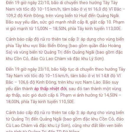
Đến 19 giờ ngày 22/10, bão di chuyển theo hướng Tây Tây
Nam với tốc độ 10–15 km/h, tâm bão ở vị trí 16,0 độ Vĩ Bắc –
109,2 độ Kinh Đông, trên vùng biển từ Huế đến Quảng Ngãi.
Bão suy yếu dần, sức gió mạnh nhất cấp 8, giật cấp 10. Phạm
vi gió mạnh từ 15,00N – 18,50N, phía Tây kinh tuyến 113,00E.
Cảnh báo cấp độ rủi ro thiên tai cấp 3: áp dụng cho vùng biển
phía Tây khu vực Bắc Biển Đông (bao gồm quần đảo Hoàng
Sa) và vùng biển từ Quảng Trị đến Quảng Ngãi (bao gồm đặc
khu Cồn Cỏ, đảo Cù Lao Chàm và đặc khu Lý Sơn).
Đến 19 giờ ngày 23/10, bão tiếp tục di chuyển theo hướng Tây
Tây Nam với tốc độ 10–15 km/h, tâm bão ở vị trí 14,8 độ Vĩ
Bắc – 106,6 độ Kinh Đông, trên khu vực Nam Lào. Bão suy
yếu dần thành
áp thấp nhiệt đới
, sau đó tan thành một vùng
áp thấp, sức gió dưới cấp 6. Phạm vi ảnh hưởng từ 14,50N –
18,00N, phía Tây kinh tuyến 110,50E.
Cảnh báo cấp độ rủi ro thiên tai cấp 3: áp dụng cho vùng biển
từ Quảng Trị đến Quảng Ngãi (bao gồm đặc khu Cồn Cỏ, đảo
Cù Lao Chàm và đặc khu Lý Sơn), cũng như đất liền ven biển
các tỉnh từ Quảng Trị đến TP Đà Nẵng.