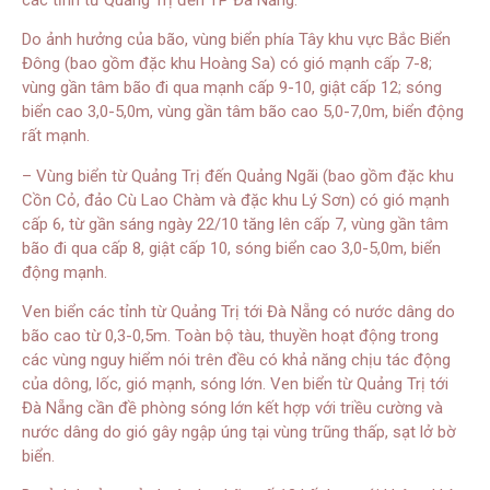
Do ảnh hưởng của bão, vùng biển phía Tây khu vực Bắc Biển
Đông (bao gồm đặc khu Hoàng Sa) có gió mạnh cấp 7-8;
vùng gần tâm bão đi qua mạnh cấp 9-10, giật cấp 12; sóng
biển cao 3,0-5,0m, vùng gần tâm bão cao 5,0-7,0m, biển động
rất mạnh.
– Vùng biển từ Quảng Trị đến Quảng Ngãi (bao gồm đặc khu
Cồn Cỏ, đảo Cù Lao Chàm và đặc khu Lý Sơn) có gió mạnh
cấp 6, từ gần sáng ngày 22/10 tăng lên cấp 7, vùng gần tâm
bão đi qua cấp 8, giật cấp 10, sóng biển cao 3,0-5,0m, biển
động mạnh.
Ven biển các tỉnh từ Quảng Trị tới Đà Nẵng có nước dâng do
bão cao từ 0,3-0,5m. Toàn bộ tàu, thuyền hoạt động trong
các vùng nguy hiểm nói trên đều có khả năng chịu tác động
của dông, lốc, gió mạnh, sóng lớn. Ven biển từ Quảng Trị tới
Đà Nẵng cần đề phòng sóng lớn kết hợp với triều cường và
nước dâng do gió gây ngập úng tại vùng trũng thấp, sạt lở bờ
biển.