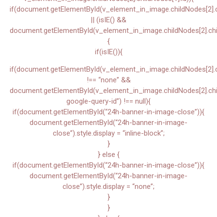
if(document.getElementById(v_element_in_image.childNodes[2].ch
|| (isIE() &&
document.getElementById(v_element_in_image.childNodes[2].chil
{
if(isIE()){
if(document.getElementById(v_element_in_image.childNodes[2].chi
!== “none” &&
document.getElementById(v_element_in_image.childNodes[2].child
google-query-id”) !== null){
if(document.getElementById(“24h-banner-in-image-close”)){
document.getElementById(“24h-banner-in-image-
close”).style.display = “inline-block”;
}
} else {
if(document.getElementById(“24h-banner-in-image-close”)){
document.getElementById(“24h-banner-in-image-
close”).style.display = “none”;
}
}