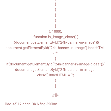
}
}
}
}
}
}, 1000);
function in_image_close(){
if(document.getElementById(“24h-banner-in-image”)){
document.getElementById(“24h-banner-in-image”).innerHTML
= “”;
}
if(document.getElementById(“24h-banner-in-image-close”)){
document.getElementById(“24h-banner-in-image-
close”).innerHTML = “”;
}
}
//]]>
Bão số 12 cách Đà Nẵng 390km.