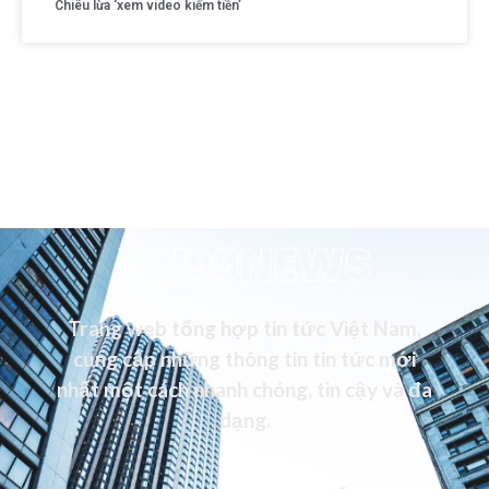
Chiêu lừa ‘xem video kiếm tiền’
VN99NEWS
Trang web tổng hợp tin tức Việt Nam,
cung cấp những thông tin tin tức mới
nhất một cách nhanh chóng, tin cậy và đa
dạng.