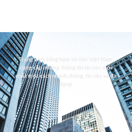
VN99NEWS
Trang web tổng hợp tin tức Việt Nam,
cung cấp những thông tin tin tức mới
nhất một cách nhanh chóng, tin cậy và đa
dạng.