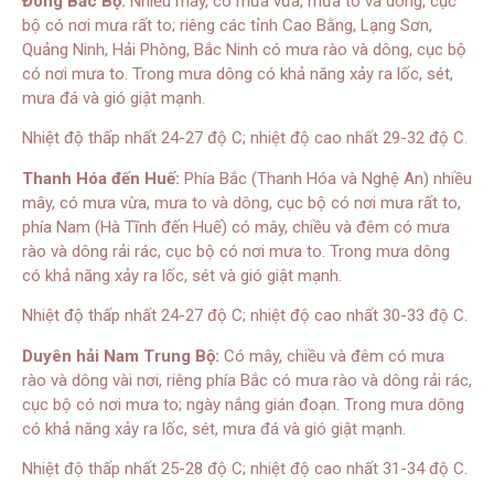
Đông Bắc Bộ:
Nhiều mây, có mưa vừa, mưa to và dông, cục
bộ có nơi mưa rất to; riêng các tỉnh Cao Bằng, Lạng Sơn,
Quảng Ninh, Hải Phòng, Bắc Ninh có mưa rào và dông, cục bộ
có nơi mưa to. Trong mưa dông có khả năng xảy ra lốc, sét,
mưa đá và gió giật mạnh.
Nhiệt độ thấp nhất 24-27 độ C; nhiệt độ cao nhất 29-32 độ C.
Thanh Hóa đến Huế:
Phía Bắc (Thanh Hóa và Nghệ An) nhiều
mây, có mưa vừa, mưa to và dông, cục bộ có nơi mưa rất to,
phía Nam (Hà Tĩnh đến Huế) có mây, chiều và đêm có mưa
rào và dông rải rác, cục bộ có nơi mưa to. Trong mưa dông
có khả năng xảy ra lốc, sét và gió giật mạnh.
Nhiệt độ thấp nhất 24-27 độ C; nhiệt độ cao nhất 30-33 độ C.
Duyên hải Nam Trung Bộ:
Có mây, chiều và đêm có mưa
rào và dông vài nơi, riêng phía Bắc có mưa rào và dông rải rác,
cục bộ có nơi mưa to; ngày nắng gián đoạn. Trong mưa dông
có khả năng xảy ra lốc, sét, mưa đá và gió giật mạnh.
Nhiệt độ thấp nhất 25-28 độ C; nhiệt độ cao nhất 31-34 độ C.