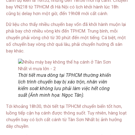
cánh dự kiến là 16h55, nhưng đến 18h36 mới hạ cánh. Chuyến
bay VN218 từ TPHCM đi Hà Nội có lịch khởi hành lúc 18h
cũng bị delay hơn một giờ, đến 19h08 mới cất cánh.
Dữ liệu cho thấy nhiều chuyến bay vốn đã khởi hành muộn lại
phải bay chờ nhiều vòng khi đến TPHCM. Trung bình, mỗi
chuyến phải vòng chờ từ 30 phút đến một tiếng. Cá biệt, một
số chuyến bay vòng chờ quá lâu, phải chuyển hướng đi sân
bay khác.
Thời tiết mưa dông tại TPHCM thường khiến
lịch trình chuyến bay bị xáo trộn, nhân viên
kiểm soát không lưu phải làm việc hết công
suất (Ảnh minh họa: Ngọc Tân).
Tới khoảng 18h30, thời tiết tại TPHCM chuyển biến tốt hơn,
luồng tiếp cận hạ cánh được thông suốt. Tuy nhiên, hàng loạt
chuyến bay có lịch cất cánh từ Tân Sơn Nhất bị ảnh hưởng
dây chuyền.