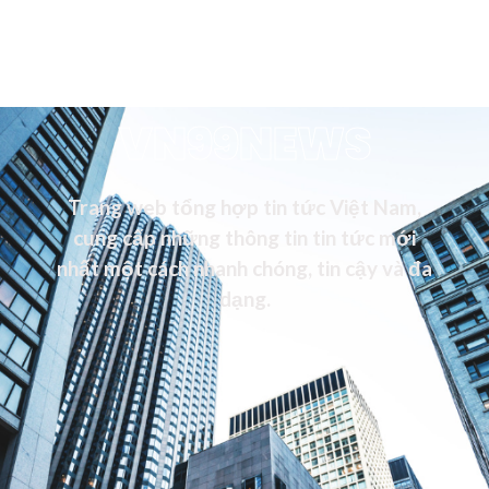
VN99NEWS
Trang web tổng hợp tin tức Việt Nam,
cung cấp những thông tin tin tức mới
nhất một cách nhanh chóng, tin cậy và đa
dạng.