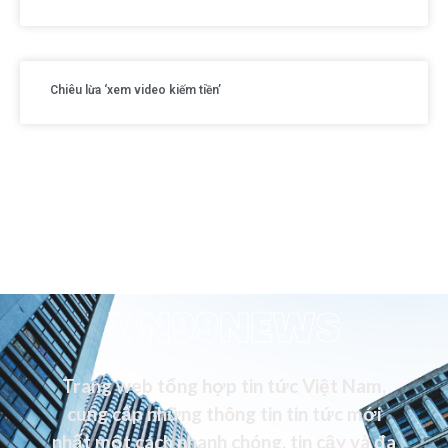
Chiêu lừa ‘xem video kiếm tiền’
VN99NEWS
Trang web tổng hợp tin tức Việt Nam,
cung cấp những thông tin tin tức mới
nhất một cách nhanh chóng, tin cậy và đa