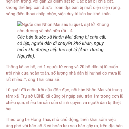
nghiêm trọng, với gần 20 điểm sạt lở. Các bản bị chia cắt,
không thể tiếp cận được. Toàn địa bàn bị mất điện diện rộng,
sóng điện thoại chập chờn, việc duy trì liên lạc khó khăn.
Các bản thuộc xã Nhôn Mai đang bị chia cắt,
cô lập, người dân di chuyển khó khăn, nguy
hiểm khi đường tiếp tục sạt lở (Ảnh: Dương
Nguyên).
Thống kê sơ bộ, có 1 người tử vong và 20 hộ dân bị lũ cuốn
trôi nhà cửa hoàn toàn, số lượng nhà dân bị hư hại do mưa lũ
rất nhiều…”, ông Thái chia sẻ.
Lũ quét đã cuốn trôi cầu độc đạo, nối bản Nhôn Mai với trung
tâm xã. Trụ sở UBND xã cũng bị ngập sâu trên 1m trong cơn lũ
chiều qua, nhiều tài sản của chính quyền và người dân bị thiệt
hại.
Theo ông Lê Hồng Thái, nhờ chủ động, triển khai sớm việc
ứng phó với bão số 3 và hoàn lưu sau bão gây ra, trên địa bàn