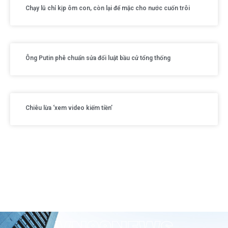
Chạy lũ chỉ kịp ôm con, còn lại để mặc cho nước cuốn trôi
Ông Putin phê chuẩn sửa đổi luật bầu cử tổng thống
Chiêu lừa ‘xem video kiếm tiền’