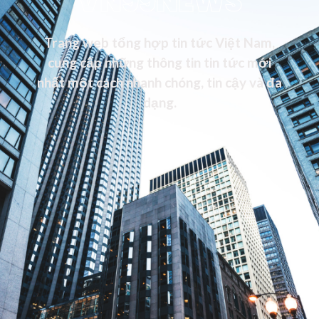
VN99NEWS
Trang web tổng hợp tin tức Việt Nam,
cung cấp những thông tin tin tức mới
nhất một cách nhanh chóng, tin cậy và đa
dạng.