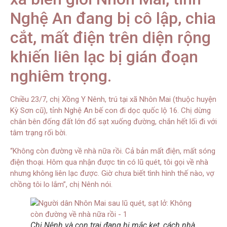
Nghệ An đang bị cô lập, chia
cắt, mất điện trên diện rộng
khiến liên lạc bị gián đoạn
nghiêm trọng.
Chiều 23/7, chị Xồng Y Nênh, trú tại xã Nhôn Mai (thuộc huyện
Kỳ Sơn cũ), tỉnh Nghệ An bế con đi dọc quốc lộ 16. Chị dừng
chân bên đống đất lớn đổ sạt xuống đường, chắn hết lối đi với
tâm trạng rối bời.
“Không còn đường về nhà nữa rồi. Cả bản mất điện, mất sóng
điện thoại. Hôm qua nhận được tin có lũ quét, tôi gọi về nhà
nhưng không liên lạc được. Giờ chưa biết tình hình thế nào, vợ
chồng tôi lo lắm”, chị Nênh nói.
Chị Nênh và con trai đang bị mắc kẹt, cách nhà