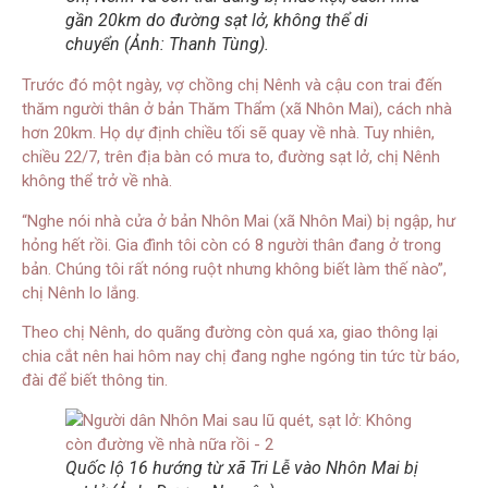
gần 20km do đường sạt lở, không thể di
chuyển (Ảnh: Thanh Tùng).
Trước đó một ngày, vợ chồng chị Nênh và cậu con trai đến
thăm người thân ở bản Thăm Thẩm (xã Nhôn Mai), cách nhà
hơn 20km. Họ dự định chiều tối sẽ quay về nhà. Tuy nhiên,
chiều 22/7, trên địa bàn có mưa to, đường sạt lở, chị Nênh
không thể trở về nhà.
“Nghe nói nhà cửa ở bản Nhôn Mai (xã Nhôn Mai) bị ngập, hư
hỏng hết rồi. Gia đình tôi còn có 8 người thân đang ở trong
bản. Chúng tôi rất nóng ruột nhưng không biết làm thế nào”,
chị Nênh lo lắng.
Theo chị Nênh, do quãng đường còn quá xa, giao thông lại
chia cắt nên hai hôm nay chị đang nghe ngóng tin tức từ báo,
đài để biết thông tin.
Quốc lộ 16 hướng từ xã Tri Lễ vào Nhôn Mai bị