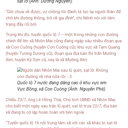
sạt lở (Ảnh: Dương Nguyên).
“Giờ chưa về được, vợ chồng tôi đành tá túc lại người thân để
chờ khi đường thông, trở về gia đình”, chị Nênh nói với tâm
trạng đầy rối bời.
Trong khi đó, tuyến quốc lộ 7 – một trong những con đường
chính để lên xã Nhôn Mai cũng đang ngập sâu nhiều đoạn qua
xã Con Cuông (huyện Con Cuông cũ); khu vực xã Tam Quang
(huyện Tương Dương cũ); đoạn qua địa bàn thị trấn Mường
Xén, huyện Kỳ Sơn cũ, nay là xã Mường Xén.
Quốc lộ 7 nước đang dâng cao ở khu vực em
Vực Bồng, xã Con Cuông (Ảnh: Nguyễn Phê).
Chiều 23/7, ông Lê Hồng Thái, Chủ tịch UBND xã Nhôn Mai,
cho biết một ngày sau trận lũ quét, sạt lở trưa 22/7, địa bàn
xã đang bị cô lập hoàn toàn với bên ngoài.
“Tuyến quốc lộ 16 nối trung tâm xã với các xã khác bị sạt lở