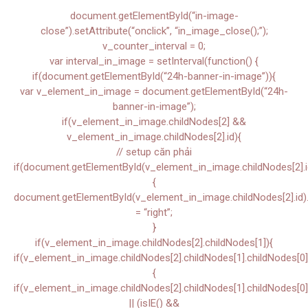
document.getElementById(“in-image-
close”).setAttribute(“onclick”, “in_image_close();”);
v_counter_interval = 0;
var interval_in_image = setInterval(function() {
if(document.getElementById(“24h-banner-in-image”)){
var v_element_in_image = document.getElementById(“24h-
banner-in-image”);
if(v_element_in_image.childNodes[2] &&
v_element_in_image.childNodes[2].id){
// setup căn phải
if(document.getElementById(v_element_in_image.childNodes[2].i
{
document.getElementById(v_element_in_image.childNodes[2].id).s
= “right”;
}
if(v_element_in_image.childNodes[2].childNodes[1]){
if(v_element_in_image.childNodes[2].childNodes[1].childNodes[0]
{
if(v_element_in_image.childNodes[2].childNodes[1].childNodes[0]
|| (isIE() &&