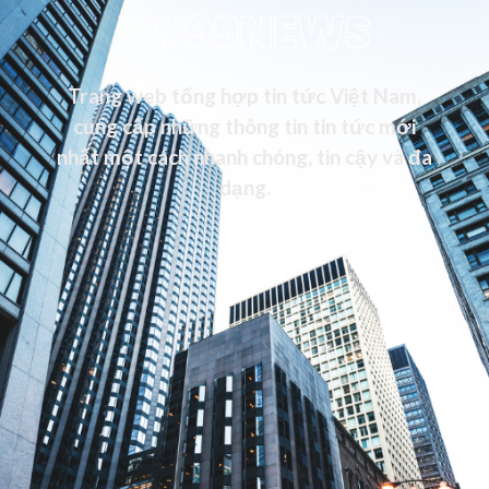
VN99NEWS
Trang web tổng hợp tin tức Việt Nam,
cung cấp những thông tin tin tức mới
nhất một cách nhanh chóng, tin cậy và đa
dạng.