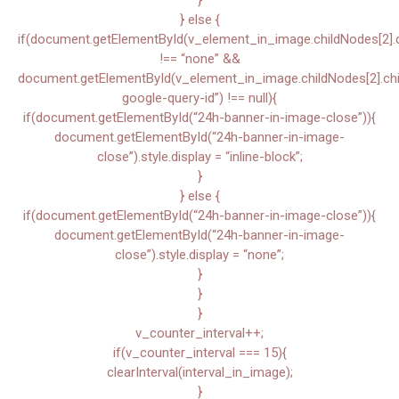
} else {
if(document.getElementById(v_element_in_image.childNodes[2].chi
!== “none” &&
document.getElementById(v_element_in_image.childNodes[2].child
google-query-id”) !== null){
if(document.getElementById(“24h-banner-in-image-close”)){
document.getElementById(“24h-banner-in-image-
close”).style.display = “inline-block”;
}
} else {
if(document.getElementById(“24h-banner-in-image-close”)){
document.getElementById(“24h-banner-in-image-
close”).style.display = “none”;
}
}
}
v_counter_interval++;
if(v_counter_interval === 15){
clearInterval(interval_in_image);
}