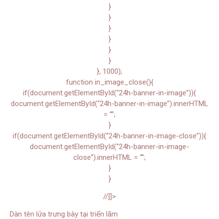
}
}
}
}
}
}
}, 1000);
function in_image_close(){
if(document.getElementById(“24h-banner-in-image”)){
document.getElementById(“24h-banner-in-image”).innerHTML
= “”;
}
if(document.getElementById(“24h-banner-in-image-close”)){
document.getElementById(“24h-banner-in-image-
close”).innerHTML = “”;
}
}
//]]>
Dàn tên lửa trưng bày tại triển lãm