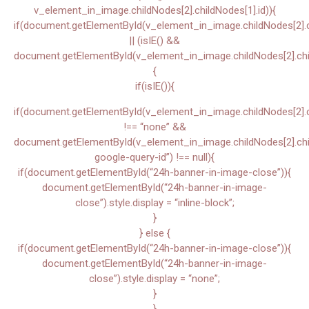
v_element_in_image.childNodes[2].childNodes[1].id)){
if(document.getElementById(v_element_in_image.childNodes[2].ch
|| (isIE() &&
document.getElementById(v_element_in_image.childNodes[2].chil
{
if(isIE()){
if(document.getElementById(v_element_in_image.childNodes[2].chi
!== “none” &&
document.getElementById(v_element_in_image.childNodes[2].child
google-query-id”) !== null){
if(document.getElementById(“24h-banner-in-image-close”)){
document.getElementById(“24h-banner-in-image-
close”).style.display = “inline-block”;
}
} else {
if(document.getElementById(“24h-banner-in-image-close”)){
document.getElementById(“24h-banner-in-image-
close”).style.display = “none”;
}
}