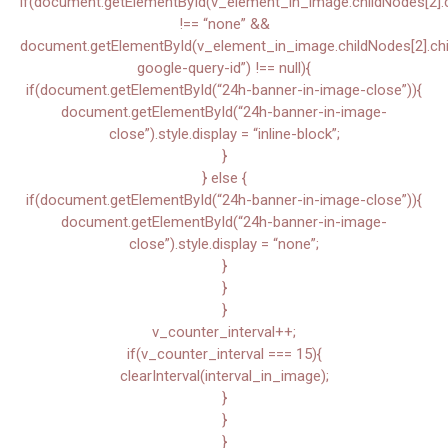
if(document.getElementById(v_element_in_image.childNodes[2].chi
!== “none” &&
document.getElementById(v_element_in_image.childNodes[2].child
google-query-id”) !== null){
if(document.getElementById(“24h-banner-in-image-close”)){
document.getElementById(“24h-banner-in-image-
close”).style.display = “inline-block”;
}
} else {
if(document.getElementById(“24h-banner-in-image-close”)){
document.getElementById(“24h-banner-in-image-
close”).style.display = “none”;
}
}
}
v_counter_interval++;
if(v_counter_interval === 15){
clearInterval(interval_in_image);
}
}
}