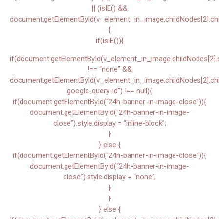
|| (isIE() &&
document.getElementById(v_element_in_image.childNodes[2].chil
{
if(isIE()){
if(document.getElementById(v_element_in_image.childNodes[2].chi
!== “none” &&
document.getElementById(v_element_in_image.childNodes[2].child
google-query-id”) !== null){
if(document.getElementById(“24h-banner-in-image-close”)){
document.getElementById(“24h-banner-in-image-
close”).style.display = “inline-block”;
}
} else {
if(document.getElementById(“24h-banner-in-image-close”)){
document.getElementById(“24h-banner-in-image-
close”).style.display = “none”;
}
}
} else {