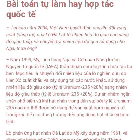
Bài toán tự làm hay hợp tác
quốc tế
– Tại sao năm 2004, Việt Nam quyết định chuyển đổi vùng
hoạt (vùng lõi) của Lò Đà Lạt từ nhiên liệu độ giàu cao sang
độ giàu thấp, và chuyển trả nhiên liệu đã qua sử dụng cho
Nga, thưa ông?
– Năm 1999, Mỹ, Liên bang Nga và Cơ quan Năng lượng
Nguyên tử quốc tế (IAEA) thỏa thuận chương trình hợp tác ba
bên. Mục tiêu là chuyển đổi nhiên liệu của lò nghiên cứu do
Liên Xô xuất khẩu và xây dựng tại các nước khác, sử dụng
nhiên liệu độ giàu cao (tỷ lệ Uranium-235 >20%) sang nhiên
liệu độ giàu thấp (tỷ lệ Uranium-235 <20%). Dự án nhằm ngăn
chặn phổ biến vũ khí hạt nhân trong dân sự, bởi tỷ lệ Uranium-
235 cao có thể được sử dụng để sản xuất bom nguyên tử,
trong khi thế giới đang hướng đến ứng dụng hạt nhân vì hòa
bình.
Lò phản ứng hạt nhân Đà Lạt do Mỹ xây dựng năm 1961, và
dừng vận hành năm 1968, nhưng vẫn giữ phần lõi. Tháng