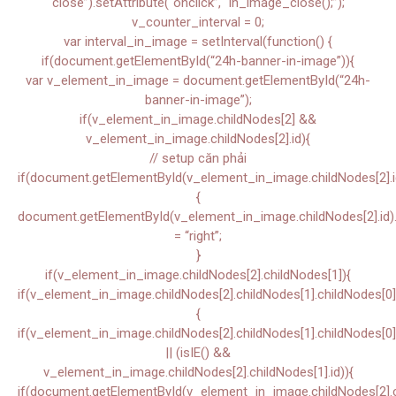
close”).setAttribute(“onclick”, “in_image_close();”);
v_counter_interval = 0;
var interval_in_image = setInterval(function() {
if(document.getElementById(“24h-banner-in-image”)){
var v_element_in_image = document.getElementById(“24h-
banner-in-image”);
if(v_element_in_image.childNodes[2] &&
v_element_in_image.childNodes[2].id){
// setup căn phải
if(document.getElementById(v_element_in_image.childNodes[2].i
{
document.getElementById(v_element_in_image.childNodes[2].id).s
= “right”;
}
if(v_element_in_image.childNodes[2].childNodes[1]){
if(v_element_in_image.childNodes[2].childNodes[1].childNodes[0]
{
if(v_element_in_image.childNodes[2].childNodes[1].childNodes[0]
|| (isIE() &&
v_element_in_image.childNodes[2].childNodes[1].id)){
if(document.getElementById(v_element_in_image.childNodes[2].ch