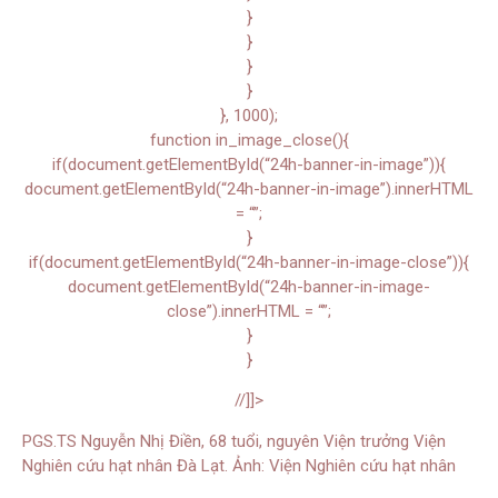
}
}
}
}
}, 1000);
function in_image_close(){
if(document.getElementById(“24h-banner-in-image”)){
document.getElementById(“24h-banner-in-image”).innerHTML
= “”;
}
if(document.getElementById(“24h-banner-in-image-close”)){
document.getElementById(“24h-banner-in-image-
close”).innerHTML = “”;
}
}
//]]>
PGS.TS Nguyễn Nhị Điền, 68 tuổi, nguyên Viện trưởng Viện
Nghiên cứu hạt nhân Đà Lạt. Ảnh: Viện Nghiên cứu hạt nhân