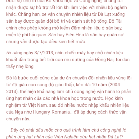
Dưới sự chủ trì của Bộ Khoa học và Công nghệ, chúng tôi
nhận được sự hỗ trợ rất lớn khi làm việc với nhiều bộ ngành
khác. Chẳng hạn, xe vận chuyển nhiên liệu từ Đà Lạt xuống
sân bay được quân đội bố trí và cảnh sát hộ tống. Bộ Tài
chính cho phép không mở kiểm đếm nhiên liệu ở sân bay,
miễn lệ phí hải quan. Sân bay Biên Hòa là sân bay quân sự
nhưng vẫn được tạo điều kiện hết mức.
5h sáng ngày 3/7/2013, nhìn chiếc máy bay chở nhiên liệu
khuất dần trong tiết trời còn mù sương của Đồng Nai, tôi dần
thấy nhẹ lòng.
Đó là bước cuối cùng của dự án chuyển đổi nhiên liệu vùng lõi
từ độ giàu cao sang độ giàu thấp, kéo dài 10 năm (2004-
2013), thể hiện khả năng làm chủ công nghệ vận hành lò phản
ứng hạt nhân của các nhà khoa học trong nước. Học kinh
nghiệm từ Việt Nam, sau đó nhiều nước nhập khẩu nhiên liệu
của Nga như Hungary, Romania… đã áp dụng cách thức vận
chuyển này.
– Đây có phải dấu mốc cho quá trình làm chủ công nghệ lò
phản ứng hạt nhân của Viện Nghiên cứu hạt nhân Đà Lạt?