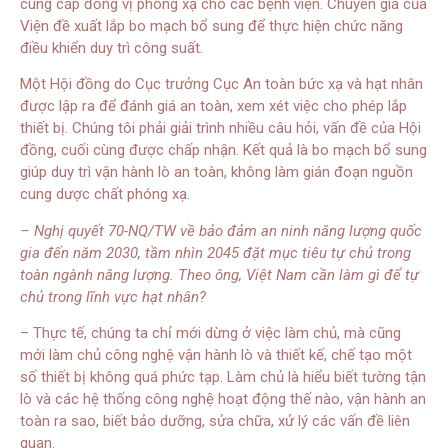
cung cấp đồng vị phóng xạ cho các bệnh viện. Chuyên gia của
Viện đề xuất lắp bo mạch bổ sung để thực hiện chức năng
điều khiển duy trì công suất.
Một Hội đồng do Cục trưởng Cục An toàn bức xạ và hạt nhân
được lập ra để đánh giá an toàn, xem xét việc cho phép lắp
thiết bị. Chúng tôi phải giải trình nhiều câu hỏi, vấn đề của Hội
đồng, cuối cùng được chấp nhận. Kết quả là bo mạch bổ sung
giúp duy trì vận hành lò an toàn, không làm gián đoạn nguồn
cung dược chất phóng xạ.
– Nghị quyết 70-NQ/TW về bảo đảm an ninh năng lượng quốc
gia đến năm 2030, tầm nhìn 2045 đặt mục tiêu tự chủ trong
toàn ngành năng lượng. Theo ông, Việt Nam cần làm gì để tự
chủ trong lĩnh vực hạt nhân?
– Thực tế, chúng ta chỉ mới dừng ở việc làm chủ, mà cũng
mới làm chủ công nghệ vận hành lò và thiết kế, chế tạo một
số thiết bị không quá phức tạp. Làm chủ là hiểu biết tường tận
lò và các hệ thống công nghệ hoạt động thế nào, vận hành an
toàn ra sao, biết bảo dưỡng, sửa chữa, xử lý các vấn đề liên
quan.