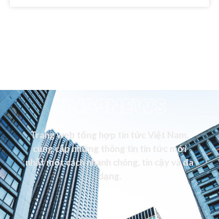
VN99NEWS
Trang web tổng hợp tin tức Việt Nam,
cung cấp những thông tin tin tức mới
nhất một cách nhanh chóng, tin cậy và đa
dạng.