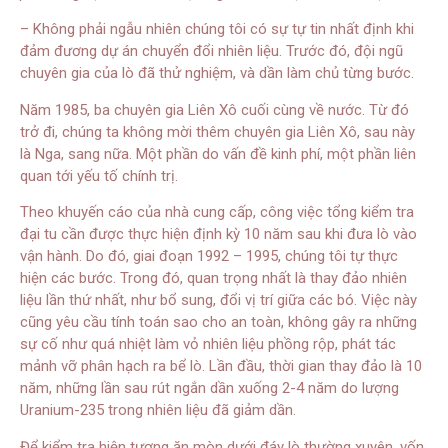
– Không phải ngẫu nhiên chúng tôi có sự tự tin nhất định khi
đảm đương dự án chuyển đổi nhiên liệu. Trước đó, đội ngũ
chuyên gia của lò đã thử nghiệm, và dần làm chủ từng bước.
Năm 1985, ba chuyên gia Liên Xô cuối cùng về nước. Từ đó
trở đi, chúng ta không mời thêm chuyên gia Liên Xô, sau này
là Nga, sang nữa. Một phần do vấn đề kinh phí, một phần liên
quan tới yếu tố chính trị.
Theo khuyến cáo của nhà cung cấp, công việc tổng kiểm tra
đại tu cần được thực hiện định kỳ 10 năm sau khi đưa lò vào
vận hành. Do đó, giai đoạn 1992 – 1995, chúng tôi tự thực
hiện các bước. Trong đó, quan trọng nhất là thay đảo nhiên
liệu lần thứ nhất, như bổ sung, đổi vị trí giữa các bó. Việc này
cũng yêu cầu tính toán sao cho an toàn, không gây ra những
sự cố như quá nhiệt làm vỏ nhiên liệu phồng rộp, phát tác
mảnh vỡ phân hạch ra bể lò. Lần đầu, thời gian thay đảo là 10
năm, những lần sau rút ngắn dần xuống 2-4 năm do lượng
Uranium-235 trong nhiên liệu đã giảm dần.
Để kiểm tra hiện tượng ăn mòn dưới đáy lò thường xuyên, vốn