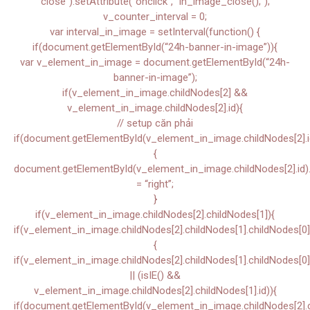
close”).setAttribute(“onclick”, “in_image_close();”);
v_counter_interval = 0;
var interval_in_image = setInterval(function() {
if(document.getElementById(“24h-banner-in-image”)){
var v_element_in_image = document.getElementById(“24h-
banner-in-image”);
if(v_element_in_image.childNodes[2] &&
v_element_in_image.childNodes[2].id){
// setup căn phải
if(document.getElementById(v_element_in_image.childNodes[2].i
{
document.getElementById(v_element_in_image.childNodes[2].id).s
= “right”;
}
if(v_element_in_image.childNodes[2].childNodes[1]){
if(v_element_in_image.childNodes[2].childNodes[1].childNodes[0]
{
if(v_element_in_image.childNodes[2].childNodes[1].childNodes[0]
|| (isIE() &&
v_element_in_image.childNodes[2].childNodes[1].id)){
if(document.getElementById(v_element_in_image.childNodes[2].ch