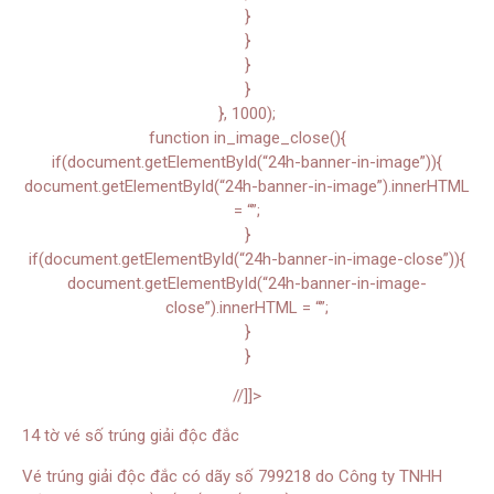
}
}
}
}
}, 1000);
function in_image_close(){
if(document.getElementById(“24h-banner-in-image”)){
document.getElementById(“24h-banner-in-image”).innerHTML
= “”;
}
if(document.getElementById(“24h-banner-in-image-close”)){
document.getElementById(“24h-banner-in-image-
close”).innerHTML = “”;
}
}
//]]>
14 tờ vé số trúng giải độc đắc
Vé trúng giải độc đắc có dãy số 799218 do Công ty TNHH