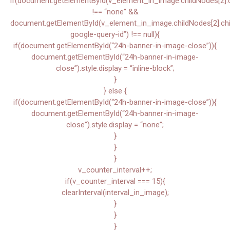
if(document.getElementById(v_element_in_image.childNodes[2].chi
!== “none” &&
document.getElementById(v_element_in_image.childNodes[2].child
google-query-id”) !== null){
if(document.getElementById(“24h-banner-in-image-close”)){
document.getElementById(“24h-banner-in-image-
close”).style.display = “inline-block”;
}
} else {
if(document.getElementById(“24h-banner-in-image-close”)){
document.getElementById(“24h-banner-in-image-
close”).style.display = “none”;
}
}
}
v_counter_interval++;
if(v_counter_interval === 15){
clearInterval(interval_in_image);
}
}
}