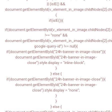
|| (isIE() &&
document.getElementById(v_element_in_image.childNodes[2].chil
{
if(isIE()){
if(document.getElementById(v_element_in_image.childNodes[2].chi
!== “none” &&
document.getElementById(v_element_in_image.childNodes[2].child
google-query-id”) !== null){
if(document.getElementById(“24h-banner-in-image-close”)){
document.getElementById(“24h-banner-in-image-
close”).style.display = “inline-block”;
}
} else {
if(document.getElementById(“24h-banner-in-image-close”)){
document.getElementById(“24h-banner-in-image-
close”).style.display = “none”;
}
}
} else {