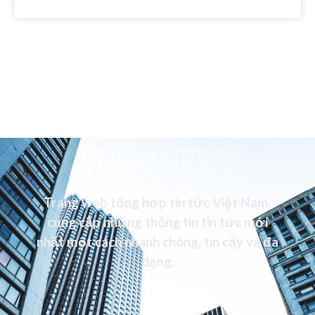
VN99NEWS
Trang web tổng hợp tin tức Việt Nam,
cung cấp những thông tin tin tức mới
nhất một cách nhanh chóng, tin cậy và đa
dạng.