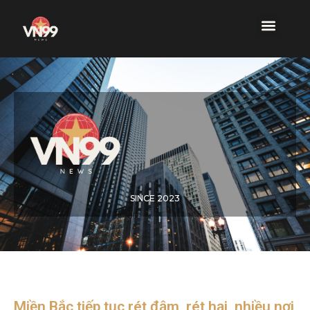
SINCE 2023
Miền Bắc tiếp tục rét đậm, rét hại, nhiều nơi