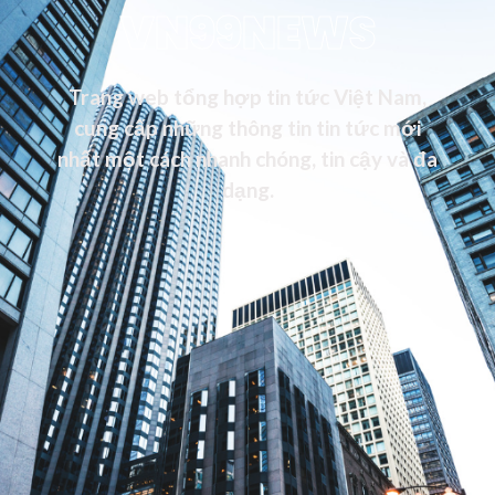
VN99NEWS
Trang web tổng hợp tin tức Việt Nam,
cung cấp những thông tin tin tức mới
nhất một cách nhanh chóng, tin cậy và đa
dạng.