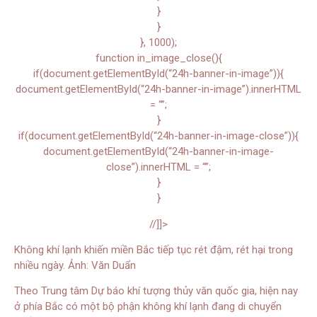
}
}
}, 1000);
function in_image_close(){
if(document.getElementById(“24h-banner-in-image”)){
document.getElementById(“24h-banner-in-image”).innerHTML
= “”;
}
if(document.getElementById(“24h-banner-in-image-close”)){
document.getElementById(“24h-banner-in-image-
close”).innerHTML = “”;
}
}
//]]>
Không khí lạnh khiến miền Bắc tiếp tục rét đậm, rét hại trong
nhiều ngày. Ảnh: Văn Duẩn
Theo Trung tâm Dự báo khí tượng thủy văn quốc gia, hiện nay
ở phía Bắc có một bộ phận không khí lạnh đang di chuyển