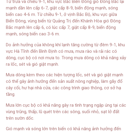
Từ trưa và chiều 9-1, khu vực Bắc Biển Đông gió Đông Bắc lại
mạnh dần lên cấp 6-7, giật cấp 8-9, biển động mạnh, sóng
biển cao 4-6 m. Từ chiều 9-1, ở vịnh Bắc Bộ, khu vực giữa
Biển Đông, vùng biển từ Quảng Trị đến Khánh Hòa gió Đông
Bắc mạnh lên cấp 6, có lúc cấp 7, giật cấp 8-9, biển động
mạnh, sóng biển cao 3-6 m.
Do ảnh hưởng của không khí lạnh tăng cường từ đêm 9-1, khu
vực Hà Tĩnh đến Bình Định có mưa, mưa rào và rải rác có
dông, cục bộ có nơi mưa to. Trong mưa dông có khả năng xảy
ra lốc, sét và gió giật mạnh.
Mưa dông kèm theo các hiện tượng lốc, sét và gió giật mạnh
có thể gây ảnh hưởng đến sản xuất nông nghiệp, làm gãy đổ
cây cối, hư hại nhà cửa, các công trình giao thông, cơ sở hạ
tầng.
Mưa lớn cục bộ có khả năng gây ra tình trạng ngập úng tại các
vùng trũng, thấp; lũ quét trên các sông, suối nhỏ, sạt lở đất
trên sườn dốc.
Gió mạnh và sóng lớn trên biển có khả năng ảnh hưởng đến