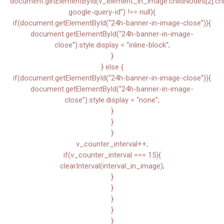
document.getElementById(v_element_in_image.childNodes[2].child
google-query-id”) !== null){
if(document.getElementById(“24h-banner-in-image-close”)){
document.getElementById(“24h-banner-in-image-
close”).style.display = “inline-block”;
}
} else {
if(document.getElementById(“24h-banner-in-image-close”)){
document.getElementById(“24h-banner-in-image-
close”).style.display = “none”;
}
}
}
v_counter_interval++;
if(v_counter_interval === 15){
clearInterval(interval_in_image);
}
}
}
}
}