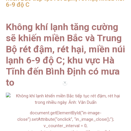
6-9 độ C
Không khí lạnh tăng cường
sẽ khiến miền Bắc và Trung
Bộ rét đậm, rét hại, miền núi
lạnh 6-9 độ C; khu vực Hà
Tĩnh đến Bình Định có mưa
to
//
document.getElementById(“in-image-
close”).setAttribute(“onclick”, “in_image_close();”);
v_counter_interval = 0;