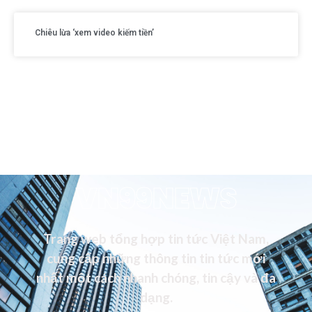
Chiêu lừa ‘xem video kiếm tiền’
VN99NEWS
Trang web tổng hợp tin tức Việt Nam,
cung cấp những thông tin tin tức mới
nhất một cách nhanh chóng, tin cậy và đa
dạng.