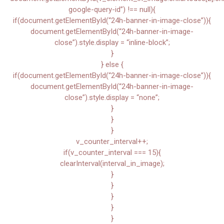
google-query-id”) !== null){
if(document.getElementById(“24h-banner-in-image-close”)){
document.getElementById(“24h-banner-in-image-
close”).style.display = “inline-block”;
}
} else {
if(document.getElementById(“24h-banner-in-image-close”)){
document.getElementById(“24h-banner-in-image-
close”).style.display = “none”;
}
}
}
v_counter_interval++;
if(v_counter_interval === 15){
clearInterval(interval_in_image);
}
}
}
}
}