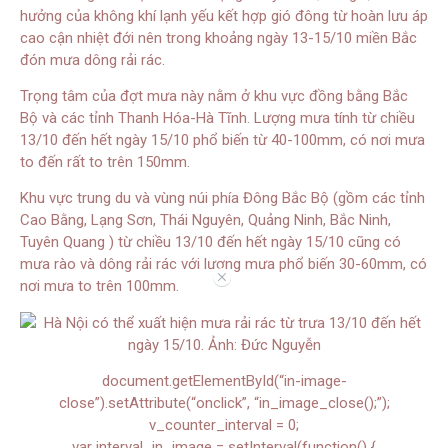
hưởng của không khí lạnh yếu kết hợp gió đông từ hoàn lưu áp
cao cận nhiệt đới nên trong khoảng ngày 13-15/10 miền Bắc
đón mưa dông rải rác.
Trọng tâm của đợt mưa này nằm ở khu vực đồng bằng Bắc
Bộ và các tỉnh Thanh Hóa-Hà Tĩnh. Lượng mưa tính từ chiều
13/10 đến hết ngày 15/10 phổ biến từ 40-100mm, có nơi mưa
to đến rất to trên 150mm.
Khu vực trung du và vùng núi phía Đông Bắc Bộ (gồm các tỉnh
Cao Bằng, Lạng Sơn, Thái Nguyên, Quảng Ninh, Bắc Ninh,
Tuyên Quang ) từ chiều 13/10 đến hết ngày 15/10 cũng có
mưa rào và dông rải rác với lượng mưa phổ biến 30-60mm, có
//
nơi mưa to trên 100mm.
document.getElementById(“in-image-
close”).setAttribute(“onclick”, “in_image_close();”);
v_counter_interval = 0;
var interval_in_image = setInterval(function() {