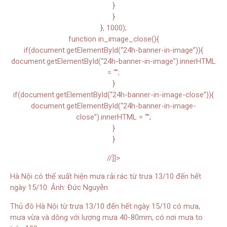
}
}
}, 1000);
function in_image_close(){
if(document.getElementById(“24h-banner-in-image”)){
document.getElementById(“24h-banner-in-image”).innerHTML
= “”;
}
if(document.getElementById(“24h-banner-in-image-close”)){
document.getElementById(“24h-banner-in-image-
close”).innerHTML = “”;
}
}
//]]>
Hà Nội có thể xuất hiện mưa rải rác từ trưa 13/10 đến hết
ngày 15/10. Ảnh: Đức Nguyễn
Thủ đô Hà Nội từ trưa 13/10 đến hết ngày 15/10 có mưa,
mưa vừa và dông với lượng mưa 40-80mm, có nơi mưa to