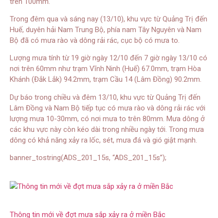
trên 100mm.
Trong đêm qua và sáng nay (13/10), khu vực từ Quảng Trị đến
Huế, duyên hải Nam Trung Bộ, phía nam Tây Nguyên và Nam
Bộ đã có mưa rào và dông rải rác, cục bộ có mưa to.
Lượng mưa tính từ 19 giờ ngày 12/10 đến 7 giờ ngày 13/10 có
nơi trên 60mm như trạm Vĩnh Ninh (Huế) 67.0mm, trạm Hòa
Khánh (Đắk Lắk) 94.2mm, trạm Cầu 14 (Lâm Đồng) 90.2mm.
Dự báo trong chiều và đêm 13/10, khu vực từ Quảng Trị đến
Lâm Đồng và Nam Bộ tiếp tục có mưa rào và dông rải rác với
lượng mưa 10-30mm, có nơi mưa to trên 80mm. Mưa dông ở
các khu vực này còn kéo dài trong nhiều ngày tới. Trong mưa
dông có khả năng xảy ra lốc, sét, mưa đá và gió giật mạnh.
banner_tostring(ADS_201_15s, “ADS_201_15s”);
Thông tin mới về đợt mưa sắp xảy ra ở miền Bắc