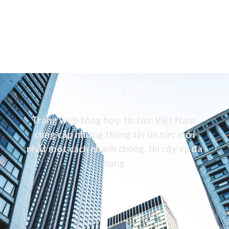
VN99NEWS
Trang web tổng hợp tin tức Việt Nam,
cung cấp những thông tin tin tức mới
nhất một cách nhanh chóng, tin cậy và đa
dạng.