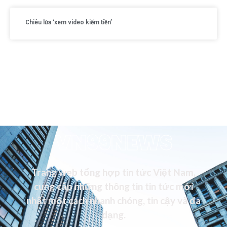
Chiêu lừa ‘xem video kiếm tiền’
VN99NEWS
Trang web tổng hợp tin tức Việt Nam,
cung cấp những thông tin tin tức mới
nhất một cách nhanh chóng, tin cậy và đa
dạng.