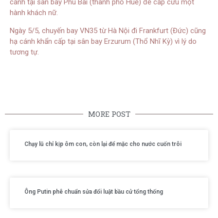
cánh tại sân bay Phú Bài (thành phố Huế) để cấp cứu một
hành khách nữ.
Ngày 5/5, chuyến bay VN35 từ Hà Nội đi Frankfurt (Đức) cũng
hạ cánh khẩn cấp tại sân bay Erzurum (Thổ Nhĩ Kỳ) vì lý do
tương tự.
MORE POST
Chạy lũ chỉ kịp ôm con, còn lại để mặc cho nước cuốn trôi
Ông Putin phê chuẩn sửa đổi luật bầu cử tổng thống