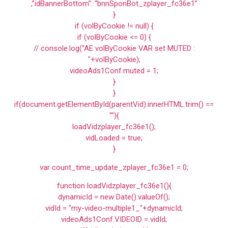
,”idBannerBottom”: “bnnSponBot_zplayer_fc36e1”
}
if (volByCookie != null) {
if (volByCookie <= 0) {
// console.log("AE volByCookie VAR set MUTED :
"+volByCookie);
videoAds1Conf.muted = 1;
}
}
if(document.getElementById(parentVid).innerHTML.trim() ==
""){
loadVidzplayer_fc36e1();
vidLoaded = true;
}
var count_time_update_zplayer_fc36e1 = 0;
function loadVidzplayer_fc36e1(){
dynamicId = new Date().valueOf();
vidId = "my-video-multiple1_"+dynamicId;
videoAds1Conf.VIDEOID = vidId;