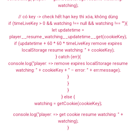
watching);
// có key -> check hết hạn key thì xóa, không dùng
if (timeLiveKey > 0 && watching !== null && watching !== “”){
let updatetime =
player__resume_watching__updatetime__get(cookieKey);
if (updatetime + 60 * 60 * timeLiveKey remove expires
localStorage resume watching: ” + cookieKey);
} catch (err){
console.log(“player: => remove expires localStorage resume
watching: ” + cookieKey + ” – error: ” + err.message);
}
}
}
} else {
watching = getCookie(cookieKey);
console.log(“player: => get cookie resume watching: ” +
watching);
}