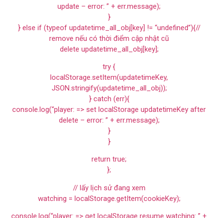
update – error: ” + err.message);
}
} else if (typeof updatetime_all_obj[key] != “undefined”){//
remove nếu có thời điểm cập nhật cũ
delete updatetime_all_obj[key];
try {
localStorage.setItem(updatetimeKey,
JSON.stringify(updatetime_all_obj));
} catch (err){
console.log(“player: => set localStorage updatetimeKey after
delete – error: ” + err.message);
}
}
return true;
};
// lấy lịch sử đang xem
watching = localStorage.getItem(cookieKey);
console.log(“player: => get localStorage resume watching: ” +