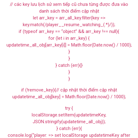
// các key lưu lịch sử xem tiếp cũ chưa từng được đưa vào
danh sách thời điểm cập nhật
let arr_key = arr_all_key.filter(key =>
key.match(/player__resume_watching_(.*)/));
if (typeof arr_key == “object” && arr_key !== null){
for (let i in arr_key) {
updatetime_all_obj[arr_key[i]] = Math.floor(Date.now() / 1000);
}
}
} catch (err){}
}
}
if (!remove_key){// cập nhật thời điểm cập nhật
updatetime_all_obj[key] = Math.floor(Date.now() / 1000);
try {
localStorage.setItem(updatetimeKey,
JSON.stringify(updatetime_all_obj));
} catch (err){
console.log(“player: => set localStorage updatetimeKey after