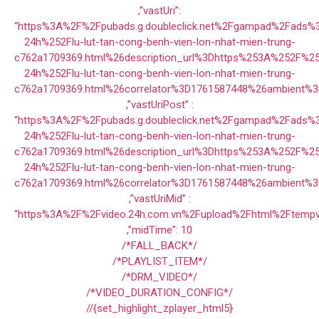
,”vastUri”:
“https%3A%2F%2Fpubads.g.doubleclick.net%2Fgampad%2Fads
24h%252Flu-lut-tan-cong-benh-vien-lon-nhat-mien-trung-
c762a1709369.html%26description_url%3Dhttps%253A%252F%2
24h%252Flu-lut-tan-cong-benh-vien-lon-nhat-mien-trung-
c762a1709369.html%26correlator%3D1761587448%26ambient%
,”vastUriPost” :
“https%3A%2F%2Fpubads.g.doubleclick.net%2Fgampad%2Fads
24h%252Flu-lut-tan-cong-benh-vien-lon-nhat-mien-trung-
c762a1709369.html%26description_url%3Dhttps%253A%252F%2
24h%252Flu-lut-tan-cong-benh-vien-lon-nhat-mien-trung-
c762a1709369.html%26correlator%3D1761587448%26ambient%
,”vastUriMid” :
“https%3A%2F%2Fvideo.24h.com.vn%2Fupload%2Fhtml%2Ftempv
,”midTime”: 10
/*FALL_BACK*/
/*PLAYLIST_ITEM*/
/*DRM_VIDEO*/
/*VIDEO_DURATION_CONFIG*/
//{set_highlight_zplayer_html5}