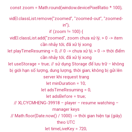
const zoom = Math.round(window.devicePixelRatio * 100);
vidEl.classList.remove("zoomed", "zoomed-out", "zoomed-
in");
if (zoom != 100) {
vidEl.classList.add("zoomed", zoom chưa xử lý; > 0 -> item
cần nhảy tới; đã xử lý xong
let playTimeResuming = 0; // 0 -> chưa xử lý; > 0 -> thời điểm
cần nhảy tới; đã xử lý xong
let useStorage = true; // sử dụng Storage để lưu trữ – không
bị giới hạn số lượng, dung lượng, thời gian; không bị gửi lên
server khi request trang
let minDuration = 10;
let adsTimeResuming = 0;
let adsBefore = true;
// XLCYCMHENG-39918 – player – resume watching –
manager keys
// Math.floor(Date.now() / 1000) -> thời gian hiện tại (giây)
theo UTC
let timeLiveKey = 720;