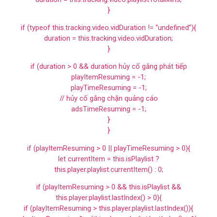
}
if (typeof this.tracking.video.vidDuration != “undefined”){
duration = this.tracking.video.vidDuration;
}
if (duration > 0 && duration hủy cố gắng phát tiếp
playItemResuming = -1;
playTimeResuming = -1;
// hủy cố gắng chặn quảng cáo
adsTimeResuming = -1;
}
}
if (playItemResuming > 0 || playTimeResuming > 0){
let currentItem = this.isPlaylist ?
this.player.playlist.currentItem() : 0;
if (playItemResuming > 0 && this.isPlaylist &&
this.player.playlist.lastIndex() > 0){
if (playItemResuming > this.player.playlist.lastIndex()){