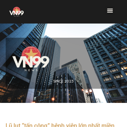
SINCE 2023
Lũ lụt “tấn công” bệnh viện lớn nhất miền