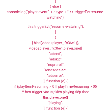
}
} else {
console.log(“player:event:” + e.type + ” => triggerEvt:resume-
watching”);
this.triggerEvt(“resume-watching”);
}
}
}.bind(videozplayer_fc36e1));
videozplayer_fc36e1.player.one([
“adend”,
“adskip”,
“nopreroll”,
“adscanceled”,
“adserror”,
], function (e) {
if (playItemResuming > 0 || playTimeResuming > 0){
// hẹn trigger vào sự kiện playing tiếp theo
this.player.one([
“playing”,
], function (e) {