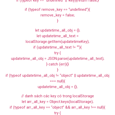
if (typeof key == “undefined” || !key){return false;}
if (typeof remove_key == “undefined”){
remove_key = false;
}
let updatetime_all_obj = {};
let updatetime_all_text =
localStorage.getItem(updatetimeKey);
if (updatetime_all_text != “”){
try {
updatetime_all_obj = JSON.parse(updatetime_all_text);
} catch (err){}
}
if (typeof updatetime_all_obj != “object” || updatetime_all_obj
=== null){
updatetime_all_obj = {};
// danh sách các key có trong localStorage
let arr_all_key = Object.keys(localStorage);
if (typeof arr_all_key == “object” && arr_all_key !== null){
try {