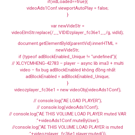
if(vidLoaded==true){
videoAds1Conf.viewportAutoPlay = false;
}
var newVideStr =
videoElmStr.replace(/__VIDIDzplayer_fc36e1__/g, vidId);
document.getElementById(parentVid).innerHTML =
newVideStr;
if (typeof adBlockEnabled_Unique != "undefined"){
// XLCYCMHENG-42783 – player – async lib ima3 + multi
video – fix bug adBlockEnabled không đồng nhất
adBlockEnabled = adBlockEnabled_Unique;
}
videozplayer_fc36e1 = new videoObj(videoAds1Conf);
// console.log("AE LOAD PLAYER");
// console.log(videoAds1Conf);
// console.log("AE THIS VOLUME LOAD PLAYER muted VAR
:"+videoAds1Conf.muteByUser);
//console.log("AE THIS VOLUME LOAD PLAYER is muted
:"+videozplayer_fc36e1.player.muted());