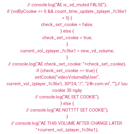
// console.log(“AE is_vd_muted FALSE”);
if (volByCookie <= 0 && count_time_update_zplayer_fc36e1
< 5) {
check_set_cookie = false;
} else {
check_set_cookie = true;
}
current_vol_zplayer_fc36e1 = new_vd_volume;
}
// console.log("AE check_set_cookie: "+check_set_cookie);
if (check_set_cookie == true) {
setCookie("videoVolumeByUser",
current_vol_zplayer_fc36e1, 30*24, "/", "24h.com.vn", "");// lưu
cookie 30 ngày
// console.log("AE SET COOKIE");
} else {
// console.log("AE NOTTTT SET COOKIE");
}
// console.log("AE THIS VOLUME AFTER CHANGE LATER:
"+current_vol_zplayer_fc36e1);