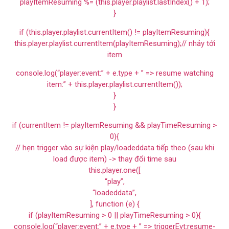
playItemResuming %= (this.player.playlist.lastIndex() + 1);
}
if (this.player.playlist.currentItem() != playItemResuming){
this.player.playlist.currentItem(playItemResuming);// nhảy tới
item
console.log(“player:event:” + e.type + ” => resume watching
item:” + this.player.playlist.currentItem());
}
}
if (currentItem != playItemResuming && playTimeResuming >
0){
// hẹn trigger vào sự kiện play/loadeddata tiếp theo (sau khi
load được item) -> thay đổi time sau
this.player.one([
“play”,
“loadeddata”,
], function (e) {
if (playItemResuming > 0 || playTimeResuming > 0){
console.log(“player:event:” + e.type + ” => triggerEvt:resume-