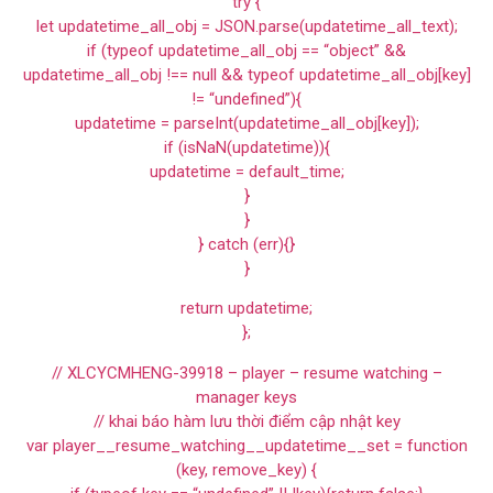
try {
let updatetime_all_obj = JSON.parse(updatetime_all_text);
if (typeof updatetime_all_obj == “object” &&
updatetime_all_obj !== null && typeof updatetime_all_obj[key]
!= “undefined”){
updatetime = parseInt(updatetime_all_obj[key]);
if (isNaN(updatetime)){
updatetime = default_time;
}
}
} catch (err){}
}
return updatetime;
};
// XLCYCMHENG-39918 – player – resume watching –
manager keys
// khai báo hàm lưu thời điểm cập nhật key
var player__resume_watching__updatetime__set = function
(key, remove_key) {