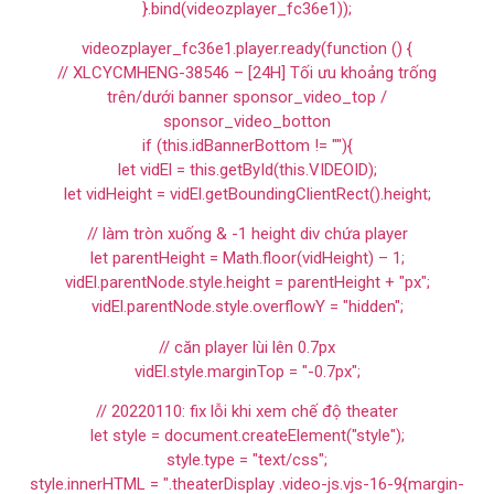
}.bind(videozplayer_fc36e1));
videozplayer_fc36e1.player.ready(function () {
// XLCYCMHENG-38546 – [24H] Tối ưu khoảng trống
trên/dưới banner sponsor_video_top /
sponsor_video_botton
if (this.idBannerBottom != ""){
let vidEl = this.getById(this.VIDEOID);
let vidHeight = vidEl.getBoundingClientRect().height;
// làm tròn xuống & -1 height div chứa player
let parentHeight = Math.floor(vidHeight) – 1;
vidEl.parentNode.style.height = parentHeight + "px";
vidEl.parentNode.style.overflowY = "hidden";
// căn player lùi lên 0.7px
vidEl.style.marginTop = "-0.7px";
// 20220110: fix lỗi khi xem chế độ theater
let style = document.createElement("style");
style.type = "text/css";
style.innerHTML = ".theaterDisplay .video-js.vjs-16-9{margin-