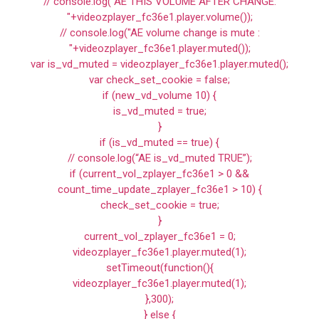
// console.log("AE THIS VOLUME AFTER CHANGE:
"+videozplayer_fc36e1.player.volume());
// console.log("AE volume change is mute :
"+videozplayer_fc36e1.player.muted());
var is_vd_muted = videozplayer_fc36e1.player.muted();
var check_set_cookie = false;
if (new_vd_volume 10) {
is_vd_muted = true;
}
if (is_vd_muted == true) {
// console.log(“AE is_vd_muted TRUE”);
if (current_vol_zplayer_fc36e1 > 0 &&
count_time_update_zplayer_fc36e1 > 10) {
check_set_cookie = true;
}
current_vol_zplayer_fc36e1 = 0;
videozplayer_fc36e1.player.muted(1);
setTimeout(function(){
videozplayer_fc36e1.player.muted(1);
},300);
} else {