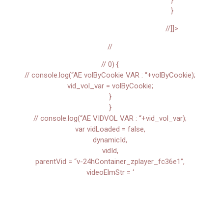
}
//]]>
//
// 0) {
// console.log(“AE volByCookie VAR : “+volByCookie);
vid_vol_var = volByCookie;
}
}
// console.log(“AE VIDVOL VAR : “+vid_vol_var);
var vidLoaded = false,
dynamicId,
vidId,
parentVid = “v-24hContainer_zplayer_fc36e1”,
videoElmStr = ‘