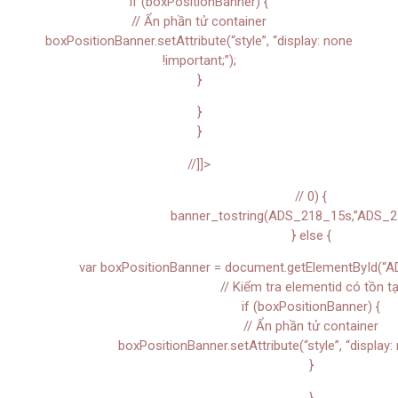
if (boxPositionBanner) {
// Ẩn phần tử container
boxPositionBanner.setAttribute(“style”, “display: none
!important;”);
}
}
}
//]]>
// 0) {
banner_tostring(ADS_218_15s,”ADS_2
} else {
var boxPositionBanner = document.getElementById(“A
// Kiểm tra elementid có tồn tạ
if (boxPositionBanner) {
// Ẩn phần tử container
boxPositionBanner.setAttribute(“style”, “display: 
}
}