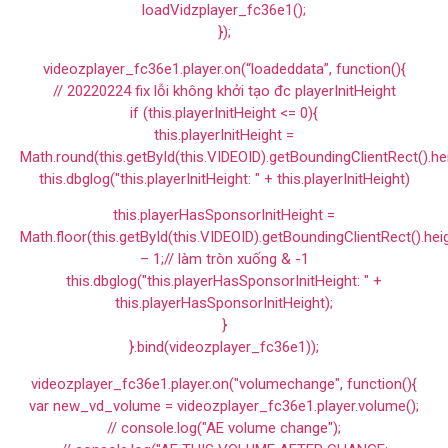
loadVidzplayer_fc36e1();
});
videozplayer_fc36e1.player.on(“loadeddata”, function(){
// 20220224 fix lỗi không khởi tạo đc playerInitHeight
if (this.playerInitHeight <= 0){
this.playerInitHeight =
Math.round(this.getById(this.VIDEOID).getBoundingClientRect().he
this.dbglog("this.playerInitHeight: " + this.playerInitHeight)
this.playerHasSponsorInitHeight =
Math.floor(this.getById(this.VIDEOID).getBoundingClientRect().hei
– 1;// làm tròn xuống & -1
this.dbglog("this.playerHasSponsorInitHeight: " +
this.playerHasSponsorInitHeight);
}
}.bind(videozplayer_fc36e1));
videozplayer_fc36e1.player.on("volumechange", function(){
var new_vd_volume = videozplayer_fc36e1.player.volume();
// console.log("AE volume change");