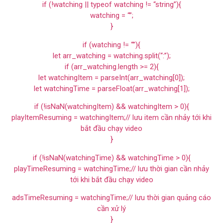
if (!watching || typeof watching != “string”){
watching = “”;
}
if (watching != “”){
let arr_watching = watching.split(“:”);
if (arr_watching.length >= 2){
let watchingItem = parseInt(arr_watching[0]);
let watchingTime = parseFloat(arr_watching[1]);
if (!isNaN(watchingItem) && watchingItem > 0){
playItemResuming = watchingItem;// lưu item cần nhảy tới khi
bắt đầu chạy video
}
if (!isNaN(watchingTime) && watchingTime > 0){
playTimeResuming = watchingTime;// lưu thời gian cần nhảy
tới khi bắt đầu chạy video
adsTimeResuming = watchingTime;// lưu thời gian quảng cáo
cần xử lý
}