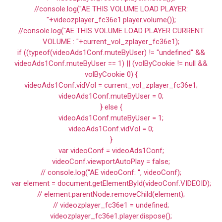
//console.log("AE THIS VOLUME LOAD PLAYER:
"+videozplayer_fc36e1.player.volume());
//console.log("AE THIS VOLUME LOAD PLAYER CURRENT
VOLUME : "+current_vol_zplayer_fc36e1);
if ((typeof(videoAds1Conf.muteByUser) != "undefined" &&
videoAds1Conf.muteByUser == 1) || (volByCookie != null &&
volByCookie 0) {
videoAds1Conf.vidVol = current_vol_zplayer_fc36e1;
videoAds1Conf.muteByUser = 0;
} else {
videoAds1Conf.muteByUser = 1;
videoAds1Conf.vidVol = 0;
}
var videoConf = videoAds1Conf;
videoConf.viewportAutoPlay = false;
// console.log(“AE videoConf: “, videoConf);
var element = document.getElementById(videoConf.VIDEOID);
// element.parentNode.removeChild(element);
// videozplayer_fc36e1 = undefined;
videozplayer_fc36e1.player.dispose();