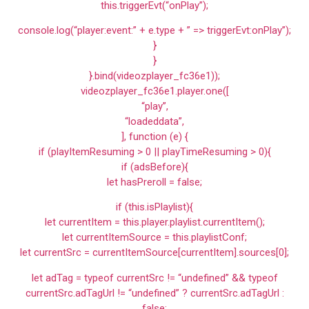
this.triggerEvt(“onPlay”);
console.log(“player:event:” + e.type + ” => triggerEvt:onPlay”);
}
}
}.bind(videozplayer_fc36e1));
videozplayer_fc36e1.player.one([
“play”,
“loadeddata”,
], function (e) {
if (playItemResuming > 0 || playTimeResuming > 0){
if (adsBefore){
let hasPreroll = false;
if (this.isPlaylist){
let currentItem = this.player.playlist.currentItem();
let currentItemSource = this.playlistConf;
let currentSrc = currentItemSource[currentItem].sources[0];
let adTag = typeof currentSrc != “undefined” && typeof
currentSrc.adTagUrl != “undefined” ? currentSrc.adTagUrl :
false;