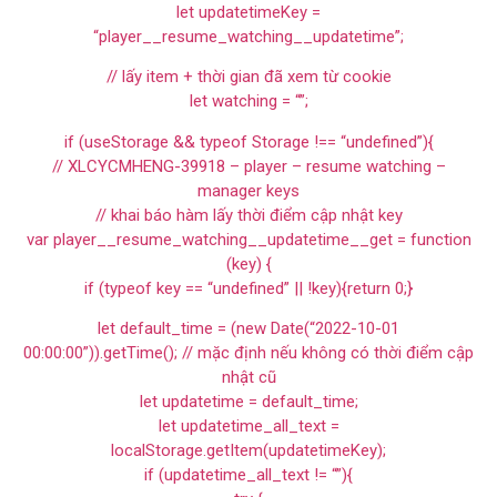
let updatetimeKey =
“player__resume_watching__updatetime”;
// lấy item + thời gian đã xem từ cookie
let watching = “”;
if (useStorage && typeof Storage !== “undefined”){
// XLCYCMHENG-39918 – player – resume watching –
manager keys
// khai báo hàm lấy thời điểm cập nhật key
var player__resume_watching__updatetime__get = function
(key) {
if (typeof key == “undefined” || !key){return 0;}
let default_time = (new Date(“2022-10-01
00:00:00”)).getTime(); // mặc định nếu không có thời điểm cập
nhật cũ
let updatetime = default_time;
let updatetime_all_text =
localStorage.getItem(updatetimeKey);
if (updatetime_all_text != “”){