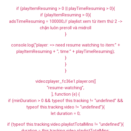
if (playItemResuming > 0 || playTimeResuming > 0){
if (playItemResuming > 0){
adsTimeResuming = 100000;// playlist xem từ item thứ 2 ->
chặn luôn preroll và midroll
}
console.log(“player: => need resume watching to item:” +
playItemResuming + “; time:” + playTimeResuming);
}
}
}
videozplayer_fc36e1.player.on([
“resume-watching”,
], function (e) {
if (minDuration > 0 && typeof this.tracking != “undefined” &&
typeof this.tracking.video != “undefined”){
let duration = 0;
if (typeof this.tracking.video.playlistTotalMins != “undefined”){
duration = this.tracking.video.playlistTotalMins;