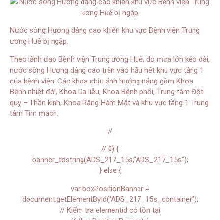
Nước sông Hương dâng cao khiến khu vực Bệnh viện Trung
ương Huế bị ngập.
Theo lãnh đạo Bệnh viện Trung ương Huế, do mưa lớn kéo dài,
nước sông Hương dâng cao tràn vào hầu hết khu vực tầng 1
của bệnh viện. Các khoa chịu ảnh hưởng nặng gồm Khoa
Bệnh nhiệt đới, Khoa Da liễu, Khoa Bệnh phổi, Trung tâm Đột
quỵ – Thần kinh, Khoa Răng Hàm Mặt và khu vực tầng 1 Trung
tâm Tim mạch.
//
// 0) {
banner_tostring(ADS_217_15s,”ADS_217_15s”);
} else {
var boxPositionBanner =
document.getElementById(“ADS_217_15s_container”);
// Kiểm tra elementid có tồn tại