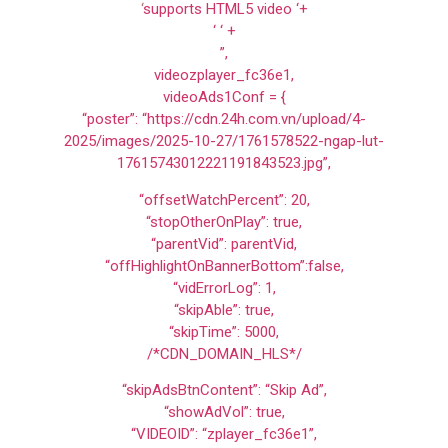
‘
supports HTML5 video ‘+
‘ ‘ +
”,
videozplayer_fc36e1,
videoAds1Conf = {
“poster”: “https://cdn.24h.com.vn/upload/4-
2025/images/2025-10-27/1761578522-ngap-lut-
17615743012221191843523.jpg”,
“offsetWatchPercent”: 20,
“stopOtherOnPlay”: true,
“parentVid”: parentVid,
“offHighlightOnBannerBottom”:false,
“vidErrorLog”: 1,
“skipAble”: true,
“skipTime”: 5000,
/*CDN_DOMAIN_HLS*/
“skipAdsBtnContent”: “Skip Ad”,
“showAdVol”: true,
“VIDEOID”: “zplayer_fc36e1”,