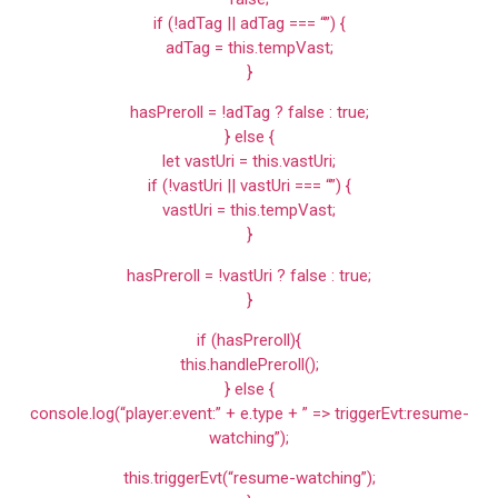
if (!adTag || adTag === “”) {
adTag = this.tempVast;
}
hasPreroll = !adTag ? false : true;
} else {
let vastUri = this.vastUri;
if (!vastUri || vastUri === “”) {
vastUri = this.tempVast;
}
hasPreroll = !vastUri ? false : true;
}
if (hasPreroll){
this.handlePreroll();
} else {
console.log(“player:event:” + e.type + ” => triggerEvt:resume-
watching”);
this.triggerEvt(“resume-watching”);