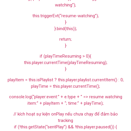
watching”);
this.triggerEvt(“resume-watching”);
}
}.bind(this));
return;
}
if (playTimeResuming > 0){
this.player.currentTime(playTimeResuming);
}
playItem = this.isPlaylist ? this.player.playlist.currentItem() : 0;
playTime = this.player.currentTime();
console.log(“player:event:” + e.type + ” => resume watching
item:” + playItem + “; time:” + playTime);
// kích hoạt sự kiện onPlay nếu chưa chạy để đảm bảo
tracking
if (!this.getState(“sentPlay”) && !this.player.paused()) {