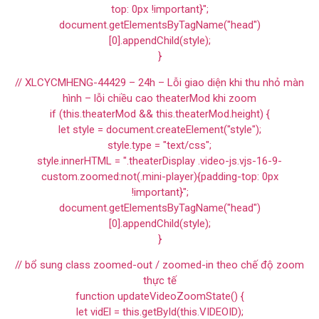
top: 0px !important}";
document.getElementsByTagName("head")
[0].appendChild(style);
}
// XLCYCMHENG-44429 – 24h – Lỗi giao diện khi thu nhỏ màn
hình – lỗi chiều cao theaterMod khi zoom
if (this.theaterMod && this.theaterMod.height) {
let style = document.createElement("style");
style.type = "text/css";
style.innerHTML = ".theaterDisplay .video-js.vjs-16-9-
custom.zoomed:not(.mini-player){padding-top: 0px
!important}";
document.getElementsByTagName("head")
[0].appendChild(style);
}
// bổ sung class zoomed-out / zoomed-in theo chế độ zoom
thực tế
function updateVideoZoomState() {
let vidEl = this.getById(this.VIDEOID);