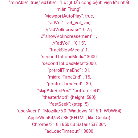
“minAble”: true,”vidTitle” : “Lũ lụt tấn công bệnh viện lớn nhất
miền Trung”,
“viewportAutoPlay”: true,
“vidVol” : vid_vol_var,
//”adVolIncrease”: 0.25,
//”showVolIncreasement”:1,
//”adVol” : “0.15”,
“trackSlowMedia”:1,
“secondToLoadMedia”:3000,
“secondToLoadMeta”:3000,
“prerollTimeEnd” : 31,
“midrollTimeEnd” : 15,
“postrollTimeEnd” : 30,
“skipAdsBtnPos”: “bottom-left”,
“theaterMod”: {height: 580},
“fastSeek”: {step: 5},
“userAgent”: “Mozilla/5.0 (Windows NT 6.1; WOW64)
AppleWebKit/537.36 (KHTML, like Gecko)
Chrome/31.0.1650.63 Safari/537.36”,
“adLoadTimeout” : 8000