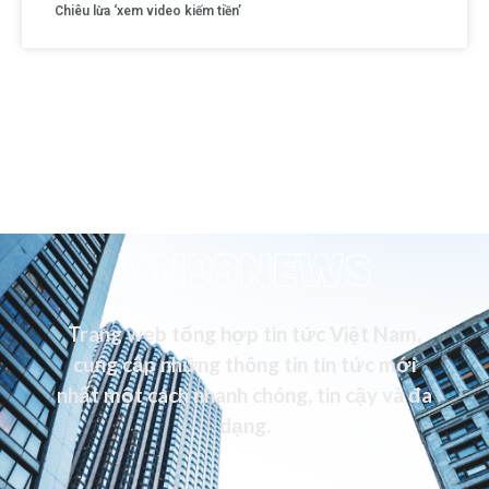
Chiêu lừa ‘xem video kiếm tiền’
VN99NEWS
Trang web tổng hợp tin tức Việt Nam,
cung cấp những thông tin tin tức mới
nhất một cách nhanh chóng, tin cậy và đa
dạng.