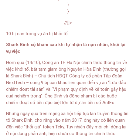
}
}
//]]>
10 bị can trong vụ án bị khởi tố.
Shark Bình xộ khám sau khi tự nhận là nạn nhân, khơi lại
vụ việc
Hôm qua (14/10), Công an TP Hà Nội chính thức thông tin về
việc khởi tố, bắt tạm giam ông Nguyễn Hòa Bình (thường gọi
là Shark Bình) – Chủ tịch HĐQT Công ty cổ phần Tập đoàn
NextTech – cùng 9 bị can khác liên quan đến vụ án “Lừa đảo
chiếm đoạt tài sản” và “Vi phạm quy định về kế toán gây hậu
quả nghiêm trọng”. Ông Bình và đồng phạm bị cáo buộc
chiếm đoạt số tiền đặc biệt lớn từ dự án tiền số AntEx.
Những ngày qua trên mạng xã hội tiếp tục lan truyền thông tin
tố Shark Bình, cho rằng vào năm 2017, ông này có liên quan
đến việc “thổi giá” token Teky. Tuy nhiên đây mới chỉ dừng lại
ở nội dung phản ánh, hiện chưa có thông tin chính thức.