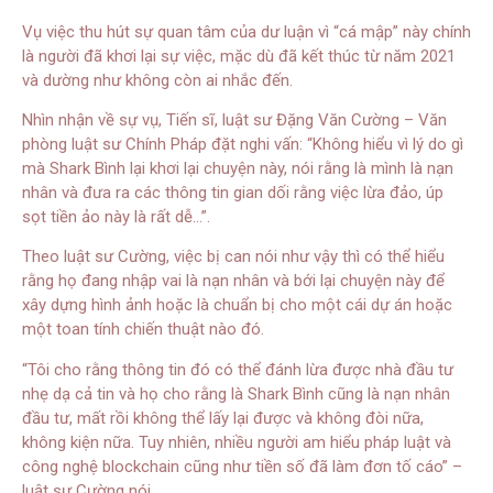
Vụ việc thu hút sự quan tâm của dư luận vì “cá mập” này chính
là người đã khơi lại sự việc, mặc dù đã kết thúc từ năm 2021
và dường như không còn ai nhắc đến.
Nhìn nhận về sự vụ, Tiến sĩ, luật sư Đặng Văn Cường – Văn
phòng luật sư Chính Pháp đặt nghi vấn: “Không hiểu vì lý do gì
mà Shark Bình lại khơi lại chuyện này, nói rằng là mình là nạn
nhân và đưa ra các thông tin gian dối rằng việc lừa đảo, úp
sọt tiền ảo này là rất dễ…”.
Theo luật sư Cường, việc bị can nói như vậy thì có thể hiểu
rằng họ đang nhập vai là nạn nhân và bới lại chuyện này để
xây dựng hình ảnh hoặc là chuẩn bị cho một cái dự án hoặc
một toan tính chiến thuật nào đó.
“Tôi cho rằng thông tin đó có thể đánh lừa được nhà đầu tư
nhẹ dạ cả tin và họ cho rằng là Shark Bình cũng là nạn nhân
đầu tư, mất rồi không thể lấy lại được và không đòi nữa,
không kiện nữa. Tuy nhiên, nhiều người am hiểu pháp luật và
công nghệ blockchain cũng như tiền số đã làm đơn tố cáo” –
luật sư Cường nói.