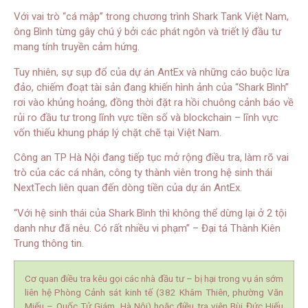
Với vai trò “cá mập” trong chương trình Shark Tank Việt Nam,
ông Bình từng gây chú ý bởi các phát ngôn và triết lý đầu tư
mang tính truyền cảm hứng.
Tuy nhiên, sự sụp đổ của dự án AntEx và những cáo buộc lừa
đảo, chiếm đoạt tài sản đang khiến hình ảnh của “Shark Bình”
rơi vào khủng hoảng, đồng thời đặt ra hồi chuông cảnh báo về
rủi ro đầu tư trong lĩnh vực tiền số và blockchain – lĩnh vực
vốn thiếu khung pháp lý chặt chẽ tại Việt Nam.
Công an TP Hà Nội đang tiếp tục mở rộng điều tra, làm rõ vai
trò của các cá nhân, công ty thành viên trong hệ sinh thái
NextTech liên quan đến dòng tiền của dự án AntEx.
“Với hệ sinh thái của Shark Bình thì không thể dừng lại ở 2 tội
danh như đã nêu. Có rất nhiều vi phạm” – Đại tá Thành Kiên
Trung thông tin.
Cơ quan điều tra kêu gọi các nhà đầu tư – bị hại trong vụ án sớm
liên hệ Phòng Cảnh sát kinh tế (382 Khâm Thiên, phường Văn
Miếu – Quốc Tử Giám, Hà Nội) hoặc điều tra viên Bùi Đức Hiếu