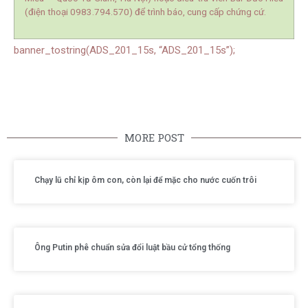
(điện thoại 0983.794.570) để trình báo, cung cấp chứng cứ.
banner_tostring(ADS_201_15s, “ADS_201_15s”);
MORE POST
Chạy lũ chỉ kịp ôm con, còn lại để mặc cho nước cuốn trôi
Ông Putin phê chuẩn sửa đổi luật bầu cử tổng thống