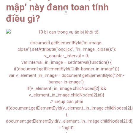
mập’ này đang toan tính
//
điều gì?
document.getElementById(“in-image-
close”).setAttribute(“onclick”, “in_image_close();”);
v_counter_interval = 0;
var interval_in_image = setInterval(function() {
if(document.getElementById(“24h-banner-in-image”)){
var v_element_in_image = document.getElementById(“24h-
banner-in-image”);
if(v_element_in_image.childNodes[2] &&
v_element_in_image.childNodes[2].id){
// setup căn phải
if(document.getElementById(v_element_in_image.childNodes[2].i
{
document.getElementById(v_element_in_image.childNodes[2].id).s
= “right”;