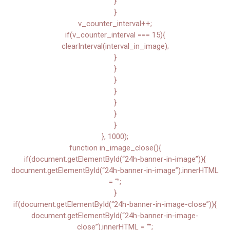
}
}
v_counter_interval++;
if(v_counter_interval === 15){
clearInterval(interval_in_image);
}
}
}
}
}
}
}
}, 1000);
function in_image_close(){
if(document.getElementById(“24h-banner-in-image”)){
document.getElementById(“24h-banner-in-image”).innerHTML
= “”;
}
if(document.getElementById(“24h-banner-in-image-close”)){
document.getElementById(“24h-banner-in-image-
close”).innerHTML = “”;