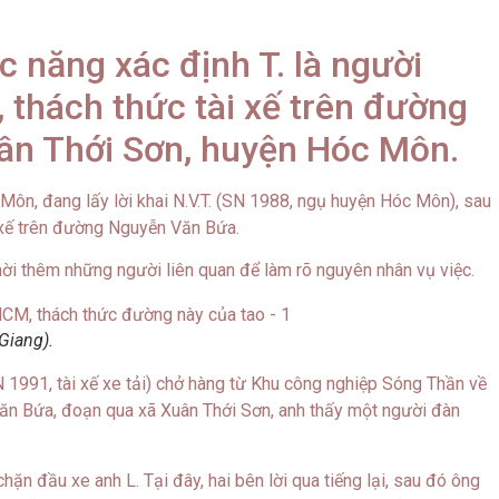
c năng xác định T. là người
 thách thức tài xế trên đường
ân Thới Sơn, huyện Hóc Môn.
Môn, đang lấy lời khai N.V.T. (SN 1988, ngụ huyện Hóc Môn), sau
i xế trên đường Nguyễn Văn Bứa.
mời thêm những người liên quan để làm rõ nguyên nhân vụ việc.
Giang).
 1991, tài xế xe tải) chở hàng từ Khu công nghiệp Sóng Thần về
Văn Bứa, đoạn qua xã Xuân Thới Sơn, anh thấy một người đàn
chặn đầu xe anh L. Tại đây, hai bên lời qua tiếng lại, sau đó ông