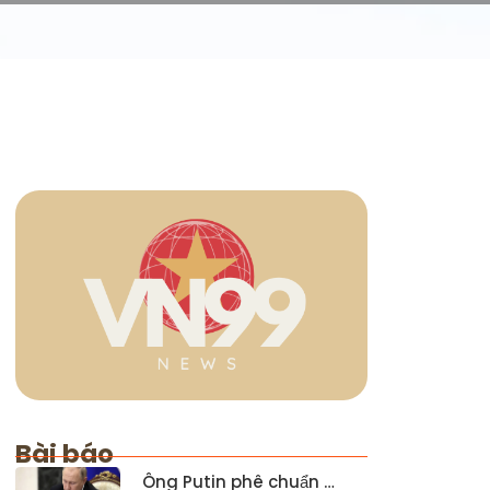
Bài báo
Ông Putin phê chuẩn …