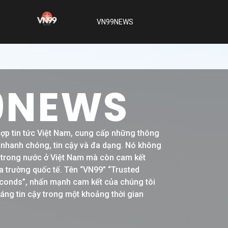
VN99NEWS
9NEWS
hợp tin tức Việt Nam, cung cấp những thông
h nhanh chóng, tin cậy và đa dạng. Nó không
ề trong nước ở Việt Nam mà còn cam kết
a trường quốc tế. Tên “VN99” “Trusted
conds”, nhấn mạnh cam kết của chúng tôi
đáng tin cậy trong một khoảng thời gian