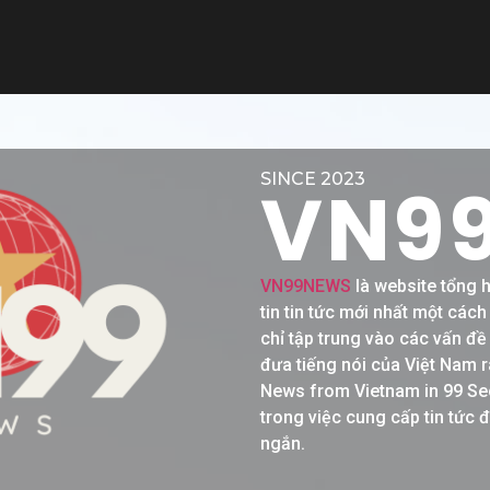
SINCE 2023
VN9
VN99NEWS
là website tổng 
tin tin tức mới nhất một các
chỉ tập trung vào các vấn đ
đưa tiếng nói của Việt Nam r
News from Vietnam in 99 Se
trong việc cung cấp tin tức 
ngắn.