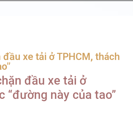
n đầu xe tải ở TPHCM, thách
ao”
chặn đầu xe tải ở
 “đường này của tao”