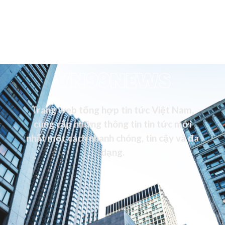
VN99NEWS
Trang web tổng hợp tin tức Việt Nam,
cung cấp những thông tin tin tức mới
nhất một cách nhanh chóng, tin cậy và đa
dạng.