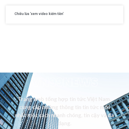
Chiêu lừa ‘xem video kiếm tiền’
VN99NEWS
Trang web tổng hợp tin tức Việt Nam,
cung cấp những thông tin tin tức mới
nhất một cách nhanh chóng, tin cậy và đa
dạng.