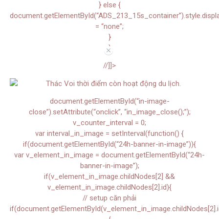
} else {
document.getElementById(“ADS_213_15s_container”).style.displ
= “none”;
}
}
//
//]]>
document.getElementById(“in-image-
close”).setAttribute(“onclick”, “in_image_close();”);
v_counter_interval = 0;
var interval_in_image = setInterval(function() {
if(document.getElementById(“24h-banner-in-image”)){
var v_element_in_image = document.getElementById(“24h-
banner-in-image”);
if(v_element_in_image.childNodes[2] &&
v_element_in_image.childNodes[2].id){
// setup căn phải
if(document.getElementById(v_element_in_image.childNodes[2].i