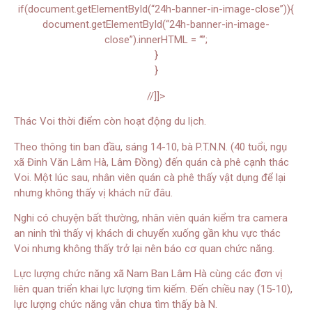
if(document.getElementById(“24h-banner-in-image-close”)){
document.getElementById(“24h-banner-in-image-
close”).innerHTML = “”;
}
}
//]]>
Thác Voi thời điểm còn hoạt động du lịch.
Theo thông tin ban đầu, sáng 14-10, bà P.T.N.N. (40 tuổi, ngụ
xã Đinh Văn Lâm Hà, Lâm Đồng) đến quán cà phê cạnh thác
Voi. Một lúc sau, nhân viên quán cà phê thấy vật dụng để lại
nhưng không thấy vị khách nữ đâu.
Nghi có chuyện bất thường, nhân viên quán kiểm tra camera
an ninh thì thấy vị khách di chuyển xuống gần khu vực thác
Voi nhưng không thấy trở lại nên báo cơ quan chức năng.
Lực lượng chức năng xã Nam Ban Lâm Hà cùng các đơn vị
liên quan triển khai lực lượng tìm kiếm. Đến chiều nay (15-10),
lực lượng chức năng vẫn chưa tìm thấy bà N.