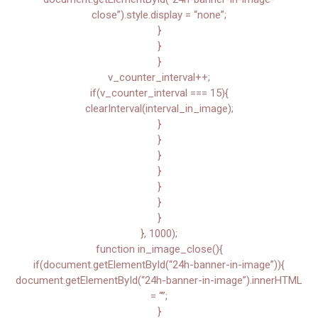
close”).style.display = “none”;
}
}
}
v_counter_interval++;
if(v_counter_interval === 15){
clearInterval(interval_in_image);
}
}
}
}
}
}
}
}, 1000);
function in_image_close(){
if(document.getElementById(“24h-banner-in-image”)){
document.getElementById(“24h-banner-in-image”).innerHTML
= “”;
}