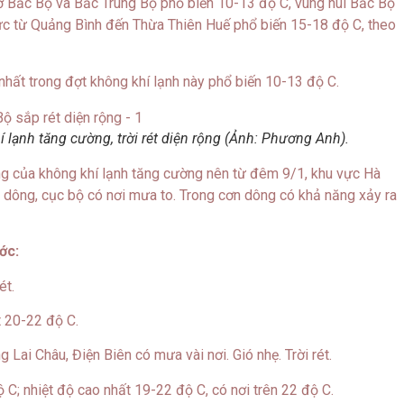
 ở Bắc Bộ và Bắc Trung Bộ phổ biến 10-13 độ C, vùng núi Bắc Bộ
vực từ Quảng Bình đến Thừa Thiên Huế phổ biến 15-18 độ C, theo
p nhất trong đợt không khí lạnh này phổ biến 10-13 độ C.
lạnh tăng cường, trời rét diện rộng (Ảnh: Phương Anh).
ng của không khí lạnh tăng cường nên từ đêm 9/1, khu vực Hà
ó dông, cục bộ có nơi mưa to. Trong cơn dông có khả năng xảy ra
ớc:
ét.
t 20-22 độ C.
g Lai Châu, Điện Biên có mưa vài nơi. Gió nhẹ. Trời rét.
 C; nhiệt độ cao nhất 19-22 độ C, có nơi trên 22 độ C.