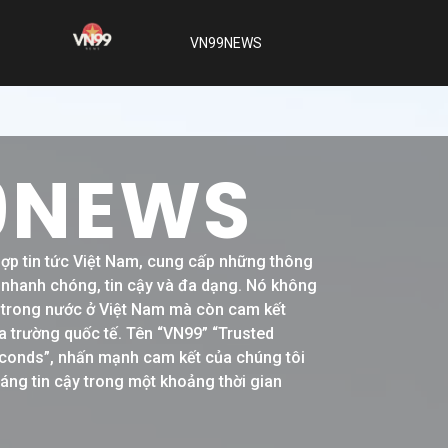
VN99NEWS
9NEWS
hợp tin tức Việt Nam, cung cấp những thông
h nhanh chóng, tin cậy và đa dạng. Nó không
ề trong nước ở Việt Nam mà còn cam kết
a trường quốc tế. Tên “VN99” “Trusted
conds”, nhấn mạnh cam kết của chúng tôi
đáng tin cậy trong một khoảng thời gian