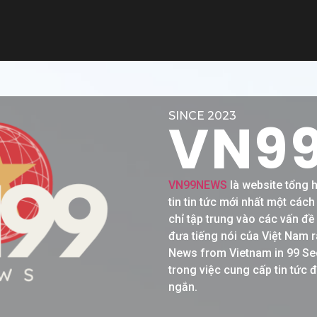
SINCE 2023
VN9
VN99NEWS
là website tổng 
tin tin tức mới nhất một các
chỉ tập trung vào các vấn đ
đưa tiếng nói của Việt Nam r
News from Vietnam in 99 Se
trong việc cung cấp tin tức 
ngắn.