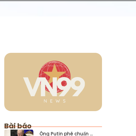
Bài báo
Ông Putin phê chuẩn …