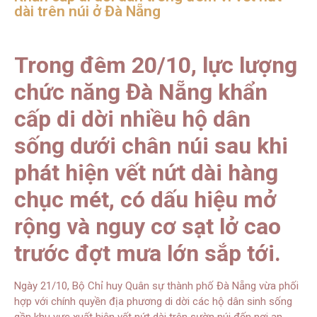
dài trên núi ở Đà Nẵng
Trong đêm 20/10, lực lượng
chức năng Đà Nẵng khẩn
cấp di dời nhiều hộ dân
sống dưới chân núi sau khi
phát hiện vết nứt dài hàng
chục mét, có dấu hiệu mở
rộng và nguy cơ sạt lở cao
trước đợt mưa lớn sắp tới.
Ngày 21/10, Bộ Chỉ huy Quân sự thành phố Đà Nẵng vừa phối
hợp với chính quyền địa phương di dời các hộ dân sinh sống
gần khu vực xuất hiện vết nứt dài trên sườn núi đến nơi an