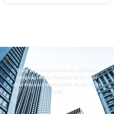
VN99NEWS
Trang web tổng hợp tin tức Việt Nam,
cung cấp những thông tin tin tức mới
nhất một cách nhanh chóng, tin cậy và đa
dạng.