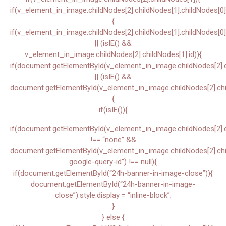
if(v_element_in_image.childNodes[2].childNodes[1].childNodes[0]
{
if(v_element_in_image.childNodes[2].childNodes[1].childNodes[0]
|| (isIE() &&
v_element_in_image.childNodes[2].childNodes[1].id)){
if(document.getElementById(v_element_in_image.childNodes[2].ch
|| (isIE() &&
document.getElementById(v_element_in_image.childNodes[2].chil
{
if(isIE()){
if(document.getElementById(v_element_in_image.childNodes[2].chi
!== “none” &&
document.getElementById(v_element_in_image.childNodes[2].child
google-query-id”) !== null){
if(document.getElementById(“24h-banner-in-image-close”)){
document.getElementById(“24h-banner-in-image-
close”).style.display = “inline-block”;
}
} else {