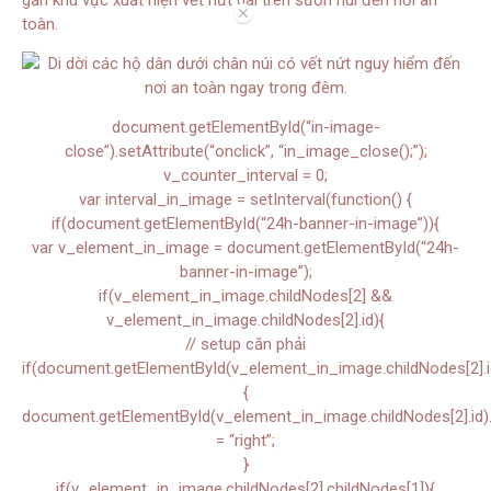
//
toàn.
document.getElementById(“in-image-
close”).setAttribute(“onclick”, “in_image_close();”);
v_counter_interval = 0;
var interval_in_image = setInterval(function() {
if(document.getElementById(“24h-banner-in-image”)){
var v_element_in_image = document.getElementById(“24h-
banner-in-image”);
if(v_element_in_image.childNodes[2] &&
v_element_in_image.childNodes[2].id){
// setup căn phải
if(document.getElementById(v_element_in_image.childNodes[2].i
{
document.getElementById(v_element_in_image.childNodes[2].id).s
= “right”;
}
if(v_element_in_image.childNodes[2].childNodes[1]){