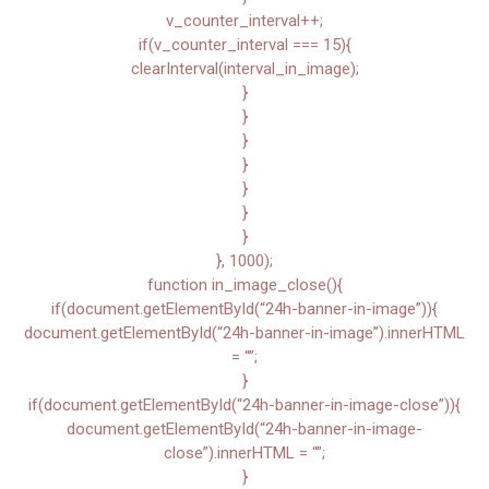
v_counter_interval++;
if(v_counter_interval === 15){
clearInterval(interval_in_image);
}
}
}
}
}
}
}
}, 1000);
function in_image_close(){
if(document.getElementById(“24h-banner-in-image”)){
document.getElementById(“24h-banner-in-image”).innerHTML
= “”;
}
if(document.getElementById(“24h-banner-in-image-close”)){
document.getElementById(“24h-banner-in-image-
close”).innerHTML = “”;
}