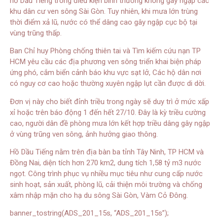
hồ Dầu Tiếng trong điều kiện bình thường không gây ngập các
khu dân cư ven sông Sài Gòn. Tuy nhiên, khi mưa lớn trùng
thời điểm xả lũ, nước có thể dâng cao gây ngập cục bộ tại
vùng trũng thấp.
Ban Chỉ huy Phòng chống thiên tai và Tìm kiếm cứu nạn TP
HCM yêu cầu các địa phương ven sông triển khai biện pháp
ứng phó, cắm biển cảnh báo khu vực sạt lở, Các hộ dân nơi
có nguy cơ cao hoặc thường xuyên ngập lụt cần được di dời.
Đơn vị này cho biết đỉnh triều trong ngày sẽ duy trì ở mức xấp
xỉ hoặc trên báo động 1 đến hết 27/10. Đây là kỳ triều cường
cao, người dân đề phòng mưa lớn kết hợp triều dâng gây ngập
ở vùng trũng ven sông, ảnh hưởng giao thông.
Hồ Dầu Tiếng nằm trên địa bàn ba tỉnh Tây Ninh, TP HCM và
Đồng Nai, diện tích hơn 270 km2, dung tích 1,58 tỷ m3 nước
ngọt. Công trình phục vụ nhiều mục tiêu như cung cấp nước
sinh hoạt, sản xuất, phòng lũ, cải thiện môi trường và chống
xâm nhập mặn cho hạ du sông Sài Gòn, Vàm Cỏ Đông.
banner_tostring(ADS_201_15s, “ADS_201_15s”);