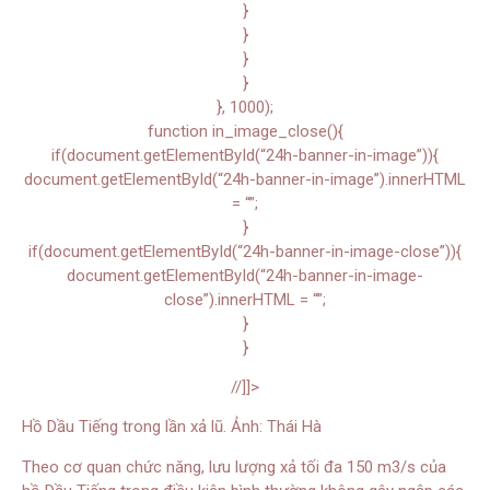
}
}
}
}
}, 1000);
function in_image_close(){
if(document.getElementById(“24h-banner-in-image”)){
document.getElementById(“24h-banner-in-image”).innerHTML
= “”;
}
if(document.getElementById(“24h-banner-in-image-close”)){
document.getElementById(“24h-banner-in-image-
close”).innerHTML = “”;
}
}
//]]>
Hồ Dầu Tiếng trong lần xả lũ. Ảnh: Thái Hà
Theo cơ quan chức năng, lưu lượng xả tối đa 150 m3/s của