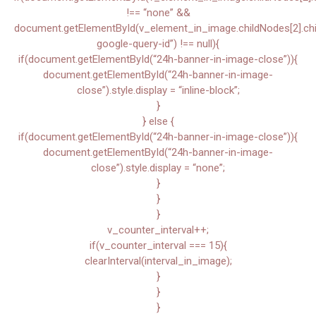
!== “none” &&
document.getElementById(v_element_in_image.childNodes[2].child
google-query-id”) !== null){
if(document.getElementById(“24h-banner-in-image-close”)){
document.getElementById(“24h-banner-in-image-
close”).style.display = “inline-block”;
}
} else {
if(document.getElementById(“24h-banner-in-image-close”)){
document.getElementById(“24h-banner-in-image-
close”).style.display = “none”;
}
}
}
v_counter_interval++;
if(v_counter_interval === 15){
clearInterval(interval_in_image);
}
}
}