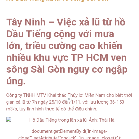
Tây Ninh – Việc xả lũ từ hồ
Dầu Tiếng cộng với mưa
lớn, triều cường cao khiến
nhiều khu vực TP HCM ven
sông Sài Gòn nguy cơ ngập
úng.
Công ty TNHH MTV Khai thác Thủy lợi Miền Nam cho biết thời
//
gian xả lũ từ 7h ngày 25/10 đến 1/11, với lưu lượng 36-150
m3/s, tùy tình hình thực tế có thể điều chỉnh.
document.getElementById(“in-image-
close”).setAttribute(“onclick”, “in_image_close();”);