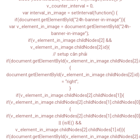
v_counter_interval = 0;
var interval_in_image = setInterval(function() {
if(document.getElementById(“24h-banner-in-image”)){
var v_element_in_image = document.getElementById(“24h-
banner-in-image”);
if(v_element_in_image.childNodes[2] &&
v_element_in_image.childNodes[2].id){
// setup căn phải
if(document.getElementById(v_element_in_image.childNodes[2].i
{
document.getElementById(v_element_in_image.childNodes[2].id).s
= “right”;
}
if(v_element_in_image.childNodes[2].childNodes[1]){
if(v_element_in_image.childNodes[2].childNodes[1].childNodes[0]
{
if(v_element_in_image.childNodes[2].childNodes[1].childNodes[0]
|| (isIE() &&
v_element_in_image.childNodes[2].childNodes[1].id)){
if(document.getElementById(v_element_in_image.childNodes[2].ch