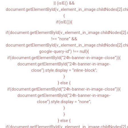
|| (isIE() &&
document.getElementById(v_element_in_image.childNodes[2].chil
{
if(isIE()){
if(document.getElementById(v_element_in_image.childNodes[2].chi
!== “none” &&
document.getElementById(v_element_in_image.childNodes[2].child
google-query-id”) !== null){
if(document.getElementById(“24h-banner-in-image-close”)){
document.getElementById(“24h-banner-in-image-
close”).style.display = “inline-block”;
}
} else {
if(document.getElementById(“24h-banner-in-image-close”)){
document.getElementById(“24h-banner-in-image-
close”).style.display = “none”;
}
}
} else {
if(document.getElementById(v_element_in_image.childNodes[2].chi