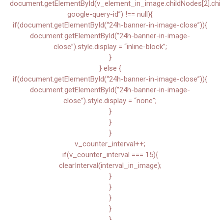
document.getElementById(v_element_in_image.childNodes[2].child
google-query-id”) !== null){
if(document.getElementById(“24h-banner-in-image-close”)){
document.getElementById(“24h-banner-in-image-
close”).style.display = “inline-block”;
}
} else {
if(document.getElementById(“24h-banner-in-image-close”)){
document.getElementById(“24h-banner-in-image-
close”).style.display = “none”;
}
}
}
v_counter_interval++;
if(v_counter_interval === 15){
clearInterval(interval_in_image);
}
}
}
}
}