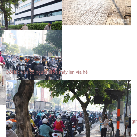
Đôi lúc vẫn có người đi xe máy lên vỉa hè
// 0 ||
document.getElementsByClassName(“containeInfoTempl”).lengt
> 0)
{$(“#upload_chum_anh_1736225387”).justifiedGallery({rowHeight