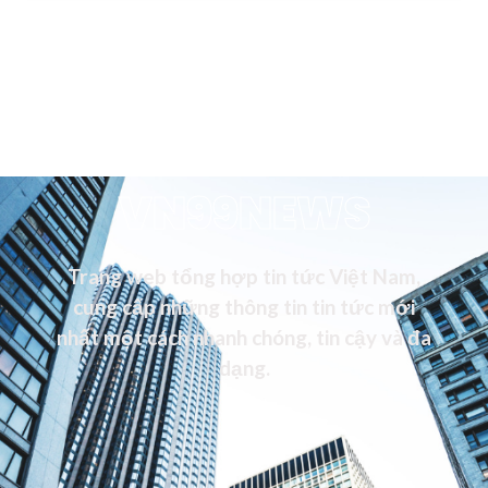
VN99NEWS
Trang web tổng hợp tin tức Việt Nam,
cung cấp những thông tin tin tức mới
nhất một cách nhanh chóng, tin cậy và đa
dạng.