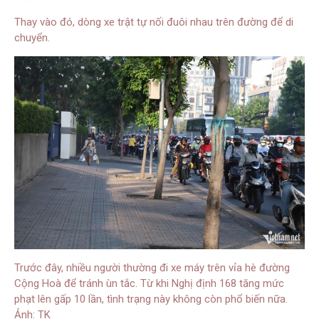
Thay vào đó, dòng xe trật tự nối đuôi nhau trên đường để di
chuyển.
Trước đây, nhiều người thường đi xe máy trên vỉa hè đường
Cộng Hoà để tránh ùn tắc. Từ khi Nghị định 168 tăng mức
phạt lên gấp 10 lần, tình trạng này không còn phổ biến nữa.
Ảnh: TK