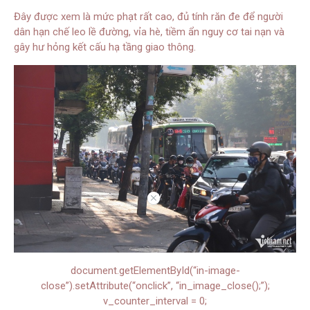
Đây được xem là mức phạt rất cao, đủ tính răn đe để người
dân hạn chế leo lề đường, vỉa hè, tiềm ẩn nguy cơ tai nạn và
gây hư hỏng kết cấu hạ tầng giao thông.
//
document.getElementById(“in-image-
close”).setAttribute(“onclick”, “in_image_close();”);
v_counter_interval = 0;