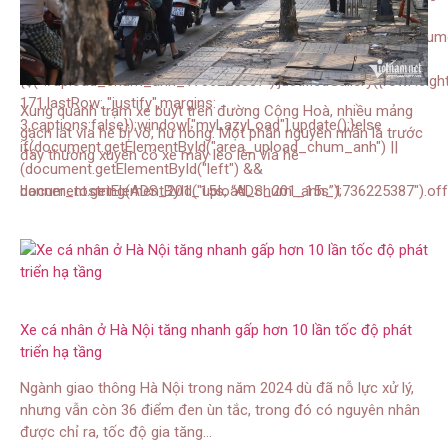
275,lastRow: “justify”,margins:
3,captions:false});window[“myLazyLoad”].update();}else{if(docume
&& document.getElementById(“left”).offsetWidth < 760)
{$("#upload_chum_anh_1736225387").justifiedGallery({rowHeight
171,lastRow: "justify",margins:
Xung quanh trạm xe buýt trên đường Cộng Hoà, nhiều mảng
3,captions:false});window["myLazyLoad"].update();}else
gạch lát vỉa hè bị vỡ, hư hỏng. Một phần nguyên nhân là trước
if(document.getElementById("area_upload_chum_anh") ||
đây thường xuyên có xe máy leo lên vỉa hè
(document.getElementById("left") &&
document.getElementById("upload_chum_anh_1736225387").off
banner_tostring(ADS_201_15s, “ADS_201_15s”);
Xe cá nhân ở Hà Nội tăng nhanh gấp hơn 10 lần tốc độ phát
triển hạ tầng
Ngành giao thông Hà Nội trong năm 2024 dù đã nỗ lực xử lý,
nhưng vẫn còn 36 điểm đen ùn tắc, trong đó có nguyên nhân
được chỉ ra, tốc độ gia tăng…