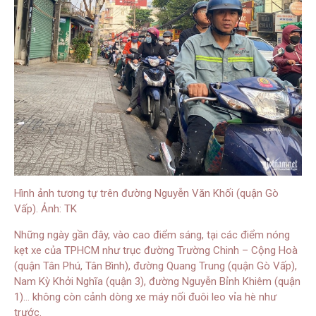
Hình ảnh tương tự trên đường Nguyễn Văn Khối (quận Gò
Vấp). Ảnh: TK
Những ngày gần đây, vào cao điểm sáng, tại các điểm nóng
kẹt xe của TPHCM như trục đường Trường Chinh – Cộng Hoà
(quận Tân Phú, Tân Bình), đường Quang Trung (quận Gò Vấp),
Nam Kỳ Khởi Nghĩa (quận 3), đường Nguyễn Bỉnh Khiêm (quận
1)… không còn cảnh dòng xe máy nối đuôi leo vỉa hè như
trước.