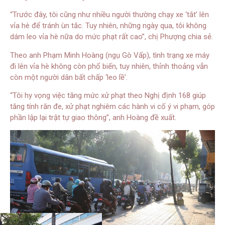
“Trước đây, tôi cũng như nhiều người thường chạy xe ‘tắt’ lên
vỉa hè để tránh ùn tắc. Tuy nhiên, những ngày qua, tôi không
dám leo vỉa hè nữa do mức phạt rất cao”, chị Phượng chia sẻ.
Theo anh Phạm Minh Hoàng (ngụ Gò Vấp), tình trạng xe máy
đi lên vỉa hè không còn phổ biến, tuy nhiên, thỉnh thoảng vẫn
còn một người dân bất chấp ‘leo lề’.
“Tôi hy vọng việc tăng mức xử phạt theo Nghị định 168 giúp
tăng tính răn đe, xử phạt nghiêm các hành vi cố ý vi phạm, góp
phần lập lại trật tự giao thông”, anh Hoàng đề xuất.