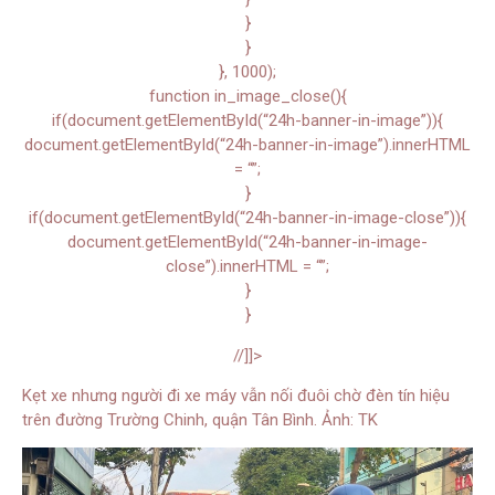
}
}
}, 1000);
function in_image_close(){
if(document.getElementById(“24h-banner-in-image”)){
document.getElementById(“24h-banner-in-image”).innerHTML
= “”;
}
if(document.getElementById(“24h-banner-in-image-close”)){
document.getElementById(“24h-banner-in-image-
close”).innerHTML = “”;
}
}
//]]>
Kẹt xe nhưng người đi xe máy vẫn nối đuôi chờ đèn tín hiệu
trên đường Trường Chinh, quận Tân Bình. Ảnh: TK