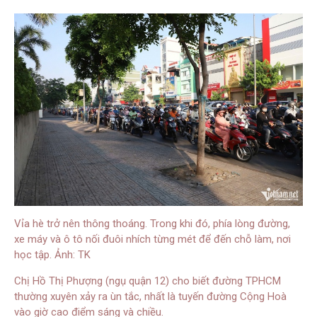
Vỉa hè trở nên thông thoáng. Trong khi đó, phía lòng đường,
xe máy và ô tô nối đuôi nhích từng mét để đến chỗ làm, nơi
học tập. Ảnh: TK
Chị Hồ Thị Phượng (ngụ quận 12) cho biết đường TPHCM
thường xuyên xảy ra ùn tắc, nhất là tuyến đường Cộng Hoà
vào giờ cao điểm sáng và chiều.