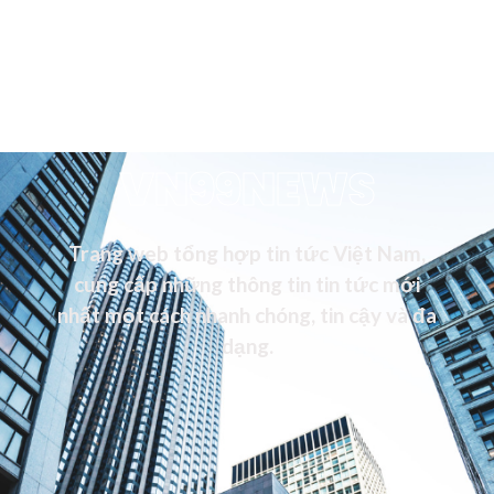
VN99NEWS
Trang web tổng hợp tin tức Việt Nam,
cung cấp những thông tin tin tức mới
nhất một cách nhanh chóng, tin cậy và đa
dạng.